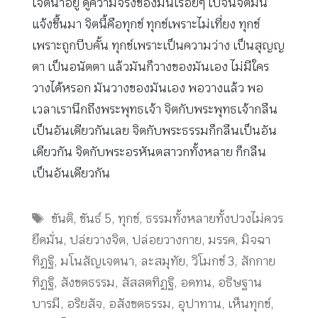
เจตนาอยู่ ดูความจริงของมันเรื่อยๆ ไปจนจิตมัน
แจ้งขึ้นมา จิตนี้คือทุกข์ ทุกข์เพราะไม่เที่ยง ทุกข์
เพราะถูกบีบคั้น ทุกข์เพราะเป็นความว่าง เป็นสุญญ
ตา เป็นอนัตตา แล้วมันก็วางของมันเอง ไม่มีใคร
วางได้หรอก มันวางของมันเอง พอวางแล้ว พอ
เวลาเรานึกถึงพระพุทธเจ้า จิตกับพระพุทธเจ้ากลืน
เป็นอันเดียวกันเลย จิตกับพระธรรมก็กลืนเป็นอัน
เดียวกัน จิตกับพระอรหันตสาวกทั้งหลาย ก็กลืน
เป็นอันเดียวกัน
Tags
ขันติ
,
ขันธ์ 5
,
ทุกข์
,
ธรรมทั้งหลายทั้งปวงไม่ควร
ยึดมั่น
,
ปล่ยวางจิต
,
ปล่อยวางกาย
,
มรรค
,
มิจฉา
ทิฏฐิ
,
มโนสัญเจตนา
,
ละสมุทัย
,
วิโมกข์ 3
,
สักกาย
ทิฏฐิ
,
สังขตธรรม
,
สัสสตทิฏฐิ
,
อดทน
,
อธิษฐาน
บารมี
,
อริยสัจ
,
อสังขตธรรม
,
อุปาทาน
,
เห็นทุกข์
,