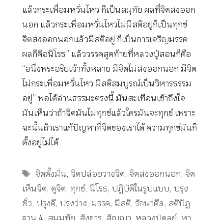
แล้วกระเพื่อมหวั่นไหว ก็เป็นสมุทัย ผลที่จิตส่งออก
นอก แล้วกระเพื่อมหวั่นไหวไม่มีสติอยู่ก็เป็นทุกข์
จิตส่งออกนอกแล้วมีสติอยู่ ก็เป็นการเจริญมรรค
ผลก็คือนิโรธ” แล้ววรรคสุดท้ายที่หลวงปู่สอนก็คือ
“อนึ่งพระอริยเจ้าทั้งหลาย มีจิตไม่ส่งออกนอก มีจิต
ไม่กระเพื่อมหวั่นไหว มีสติสมบูรณ์เป็นวิหารธรรม
อยู่” พอได้อ่านธรรมะตรงนี้ มันสะเทือนเข้าถึงใจ
มันเห็นว่าถ้าจิตมันไม่ทุกข์แล้วใครมันจะทุกข์ เพราะ
ฉะนั้นถ้าเราแก้ปัญหาที่จิตของเราได้ ความทุกข์มันก็
ตั้งอยู่ไม่ได้
Tags
จิตตั้งมั่น
,
จิตปล่อยวางจิต
,
จิตส่งออกนอก
,
จิต
เห็นจิต
,
ดูจิต
,
ทุกข์
,
นิโรธ
,
ปฏิบัติในรูปแบบ
,
ปรุง
ชั่ว
,
ปรุงดี
,
ปรุงว่าง
,
มรรค
,
มีสติ
,
รักษาศีล
,
สติปัฏ
ฐาน 4
,
สมุมทัย
,
สังขาร
,
สัญญา
,
หลวงปู่ดูลย์
,
หา