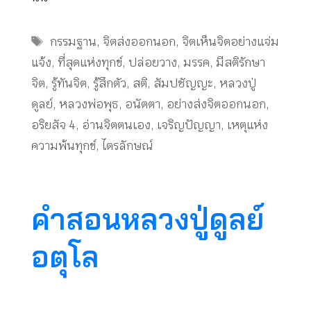
Tags
กรรมฐาน
,
จิตส่งออกนอก
,
จิตเห็นจิตอย่างแจ่ม
แจ้ง
,
ที่สุดแห่งทุกข์
,
ปล่อยวาง
,
มรรค
,
มีสติรักษา
จิต
,
รู้ทันจิต
,
รู้สึกตัว
,
สติ
,
สัมปชัญญะ
,
หลวงปู่
ดูลย์
,
หลวงพ่อพุธ
,
อนัตตา
,
อย่างส่งจิตออกนอก
,
อริยสัจ 4
,
อ่านจิตตนเอง
,
เจริญปัญญา
,
เหตุแห่ง
ความพ้นทุกข์
,
ไตรลักษณ์
คำสอนหลวงปู่ดูลย์
อตุโล