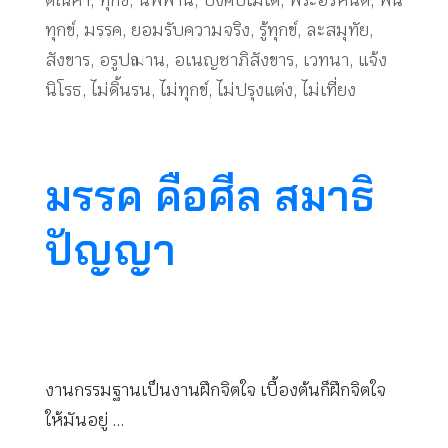
ตัณหา
,
ทุกข์
,
นิพพาน
,
บังคับไม่ได้
,
พระอรหันต์
,
พ้น
ทุกข์
,
มรรค
,
ยอมรับความจริง
,
รู้ทุกข์
,
ละสมุทัย
,
สังขาร
,
อรูปฌาน
,
อเนญชาภิสังขาร
,
เวทนา
,
แจ้ง
นิโรธ
,
ไม่ดิ้นรน
,
ไม่ทุกข์
,
ไม่ปรุงแต่ง
,
ไม่เที่ยง
มรรค คือศีล สมาธิ
ปัญญา
งานกรรมฐานเป็นงานฝึกจิตใจ เบื้องต้นก็ฝึกจิตใจ
ให้มันอยู่ …