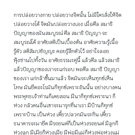
การปล่อยวางกาย ปล่อยวางจิตนั้น ไม่มีใครสั่งให้จิต
ปล่อยวางได้ จิตมันปล่อยวางเอง เมื่อศีล สมาธิ
ปัญญาของมันสมบูรณ์ ศีล สมาธิ ปัญญา จะ
สมบูรณ์ได้ อาศัยสติเป็นเบื้องต้น อาศัยความรู้เนื้อ
รู้ตัว สติสัมปชัญญะ คอยรู้สึกตัวไว้ อย่าใจลอย
ฟุ้งซ่านไปทั้งวัน อาศัยธรรมะคู่นี้ แล้วศีล แล้วสมาธิ
แล้วปัญญาของเราจะแก่รอบ พอศีล สมาธิ ปัญญา
ของเรา แก่กล้าขึ้นมาแล้ว จิตมันจะเห็นทุกข์เห็น
โทษ มันยึดอะไรมันก็ทุกข์เพราะอันนั้น อย่างบางคน
พระพุทธเจ้าท่านก็เคยสอน มีนาก็ทุกข์เพราะนา ก็
ห่วง กลัวคนอื่นเขาจะมารุกที่นาเรา มีบ้านก็ทุกข์
เพราะบ้าน เป็นห่วง เดี๋ยวปลวกมันจะกิน เดี๋ยว
ธนาคารจะมายึด มีรถยนต์ก็เป็นห่วงรถยนต์ มีลูกก็
ห่วงลูก มีเมียก็ห่วงเมีย มีพ่อมีแม่ก็ห่วงพ่อห่วงแม่