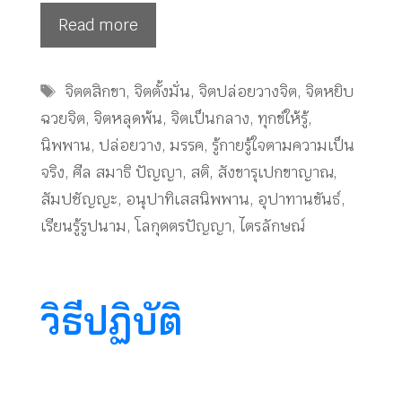
Read more
Tags
จิตตสิกขา
,
จิตตั้งมั่น
,
จิตปล่อยวางจิต
,
จิตหยิบ
ฉวยจิต
,
จิตหลุดพ้น
,
จิตเป็นกลาง
,
ทุกข์ให้รู้
,
นิพพาน
,
ปล่อยวาง
,
มรรค
,
รู้กายรู้ใจตามความเป็น
จริง
,
ศีล สมาธิ ปัญญา
,
สติ
,
สังขารุเปกขาญาณ
,
สัมปชัญญะ
,
อนุปาทิเสสนิพพาน
,
อุปาทานขันธ์
,
เรียนรู้รูปนาม
,
โลกุตตรปัญญา
,
ไตรลักษณ์
วิธีปฏิบัติ