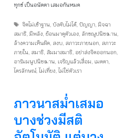
ทุกข์ เป็นอนัตตา เสมอกันหมด
Tags
จิตไม่เข้าฐาน
,
บังคับไม่ได้
,
ปัญญา
,
มิจฉา
สมาธิ
,
มีพลัง
,
ย้อนมาดูตัวเอง
,
ลักขณูปนิชฌาน
,
ล้างความเห็นผิด
,
สงบ
,
สภาวะภายนอก
,
สภาวะ
ภายใน
,
สมาธิ
,
สัมมาสมาธิ
,
อย่าส่งจิตออกนอก
,
อารัมมนูปนิชฌาน
,
เจริญแล้วเสื่อม
,
เมตตา
,
ไตรลักษณ์
,
ไม่เที่ยง
,
ไม่ใช่ตัวเรา
ภาวนาสม่ำเสมอ
บางช่วงมีสติ
อัตโนมัติ แต่บาง