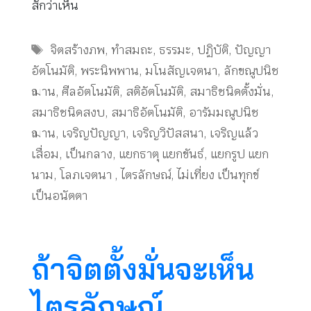
สักว่าเห็น
Tags
จิตสร้างภพ
,
ทำสมถะ
,
ธรรมะ
,
ปฏิบัติ
,
ปัญญา
อัตโนมัติ
,
พระนิพพาน
,
มโนสัญเจตนา
,
ลักขณูปนิช
ฌาน
,
ศีลอัตโนมัติ
,
สติอัตโนมัติ
,
สมาธิชนิดตั้งมั่น
,
สมาธิชนิดสงบ
,
สมาธิอัตโนมัติ
,
อารัมมณูปนิช
ฌาน
,
เจริญปัญญา
,
เจริญวิปัสสนา
,
เจริญแล้ว
เสื่อม
,
เป็นกลาง
,
แยกธาตุ แยกขันธ์
,
แยกรูป แยก
นาม
,
โลภเจตนา
,
ไตรลักษณ์
,
ไม่เที่ยง เป็นทุกข์
เป็นอนัตตา
ถ้าจิตตั้งมั่นจะเห็น
ไตรลักษณ์