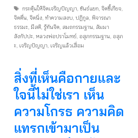
Tags
กระตุ้นให้จิตเจริญปัญญา
,
ขันธ์แยก
,
จิตขี้เกียจ
,
จิตตื่น
,
จิตนิ่ง
,
ทำความสงบ
,
ปฏิกูล
,
พิจารณา
ธรรมะ
,
มีสติ
,
รู้ทันจิต
,
สมถกรรมฐาน
,
สัมมา
สังกัปปะ
,
หลวงพ่อปราโมทย์
,
อสุภกรรมฐาน
,
อสุภ
ะ
,
เจริญปัญญา
,
เจริญแล้วเสื่อม
สิ่งที่เห็นคือกายและ
ใจนี้ไม่ใช่เรา เห็น
ความโกรธ ความคิด
แทรกเข้ามาเป็น