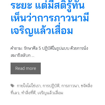
ระยะ แต่มีสติรู้ทัน
เห็นว่าการภาวนามี
เจริญแล้วเสื่อม
คำถาม: รักษาศีล 5 ปฏิบัติในรูปแบบ ด้วยการนั่ง
สมาธิสลับก …
Read more
Tags
กายใจไม่ใช่เรา
,
การปฏิบัติ
,
การภาวนา
,
ขจัดสิ่ง
ที่เลว
,
ทำสิ่งที่ดี
,
เจริญแล้วเสื่อม