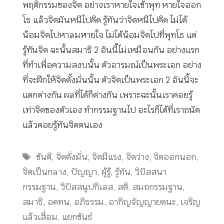
พฤติกรรมของจิต อย่างเราหายใจเข้าพุท หายใจออก
โธ แล้วจิตมันหนีไปคิด รู้ทันว่าจิตหนีไปคิด ไม่ได้
น้อมจิตไปหาลมหายใจ ไม่ได้น้อมจิตไปที่พุทโธ แต่
รู้ทันจิต ฉะนั้นสมาธิ 2 อันนี้ไม่เหมือนกัน อย่างแรก
ที่ทำเพื่อความสงบนั้น ตัวอารมณ์เป็นพระเอก อย่าง
ที่จะฝึกให้จิตตั้งมั่นนั้น ตัวจิตเป็นพระเอก 2 อันนี้จะ
แตกต่างกัน ผลที่ได้ก็ต่างกัน เพราะฉะนั้นเราคอยรู้
เท่าจิตของตัวเอง ทำกรรมฐานไป อะไรก็ได้ที่เราถนัด
แล้วคอยรู้ทันจิตตนเอง
Tags
ขันติ
,
จิตตั่งมั่น
,
จิตมีแรง
,
จิตว่าง
,
จิตออกนอก
,
จิตเป็นกลาง
,
ปัญญา
,
ผู้รู้
,
รู้ทัน
,
วิปัสสนา
กรรมฐาน
,
วิปัสสนูปกิเลส
,
สติ
,
สมถกรรมฐาน
,
สมาธิ
,
อดทน
,
อภิธรรม
,
อากิญจัญญายตนะ
,
เจริญ
แล้วเสื่อม
,
แยกขันธ์