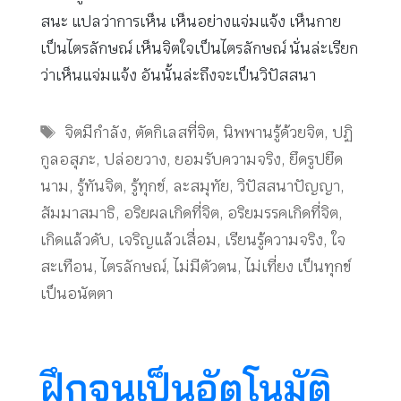
สนะ แปลว่าการเห็น เห็นอย่างแจ่มแจ้ง เห็นกาย
เป็นไตรลักษณ์ เห็นจิตใจเป็นไตรลักษณ์ นั่นล่ะเรียก
ว่าเห็นแจ่มแจ้ง อันนั้นล่ะถึงจะเป็นวิปัสสนา
Tags
จิตมีกำลัง
,
ตัดกิเลสที่จิต
,
นิพพานรู้ด้วยจิต
,
ปฏิ
กูลอสุภะ
,
ปล่อยวาง
,
ยอมรับความจริง
,
ยึดรูปยึด
นาม
,
รู้ทันจิต
,
รู้ทุกข์
,
ละสมุทัย
,
วิปัสสนาปัญญา
,
สัมมาสมาธิ
,
อริยผลเกิดที่จิต
,
อริยมรรคเกิดที่จิต
,
เกิดแล้วดับ
,
เจริญแล้วเสื่อม
,
เรียนรู้ความจริง
,
ใจ
สะเทือน
,
ไตรลักษณ์
,
ไม่มีตัวตน
,
ไม่เที่ยง เป็นทุกข์
เป็นอนัตตา
ฝึกจนเป็นอัตโนมัติ