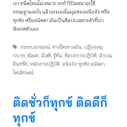
เรา ชนิดไหนไม่เหมาะ จะทำวิปัสสนาจะใช้
กรรมฐานอะไร แล้วจะมองในมุมของอนิจจัง หรือ
ทุกขัง หรืออนัตตา มันเป็นศิลปะเฉพาะตัวที่เรา
สังเกตตัวเอง
Tags
กระทบอารมณ์
,
ทางใครทางมัน
,
ปฏิจจสมุ
ปบาท
,
ผัสสะ
,
มีสติ
,
รู้ทัน
,
ศิลปะการปฏิบัติ
,
สำรวม
อินทรีย์
,
หลักการปฏิบัติ
,
อนิจจัง ทุกขัง อนัตตา
,
ไตรลักษณ์
ติดชั่วก็ทุกข์ ติดดีก็
ทุกข์