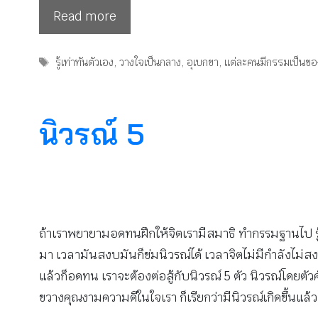
Read more
Tags
รู้เท่าทันตัวเอง
,
วางใจเป็นกลาง
,
อุเบกขา
,
แต่ละคนมีกรรมเป็นขอ
นิวรณ์ 5
ถ้าเราพยายามอดทนฝึกให้จิตเรามีสมาธิ ทำกรรมฐานไป รู้จั
มา เวลามันสงบมันก็ข่มนิวรณ์ได้ เวลาจิตไม่มีกำลังไม่สงบ
แล้วก็อดทน เราจะต้องต่อสู้กับนิวรณ์ 5 ตัว นิวรณ์โดยตั
ขวางคุณงามความดีในใจเรา ก็เรียกว่ามีนิวรณ์เกิดขึ้นแล