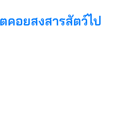
 จิตคอยสงสารสัตว์​ไป