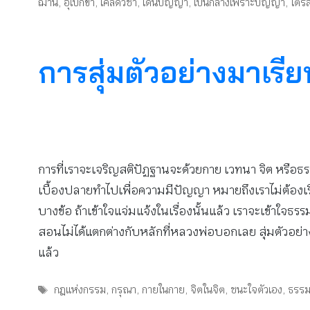
ฌาน
,
อุเบกขา
,
เคล็ดวิชา
,
เดินปัญญา
,
เป็นกลางเพราะปัญญา
,
ไตรล
การสุ่มตัวอย่างมาเรีย
การที่เราจะเจริญสติปัฏฐานจะด้วยกาย เวทนา จิต หรือธรรม 
เบื้องปลายทำไปเพื่อความมีปัญญา หมายถึงเราไม่ต้องเรี
บางข้อ ถ้าเข้าใจแจ่มแจ้งในเรื่องนั้นแล้ว เราจะเข้าใจ
สอนไม่ได้แตกต่างกับหลักที่หลวงพ่อบอกเลย สุ่มตัวอย่างม
แล้ว
Tags
กฎแห่งกรรม
,
กรุณา
,
กายในกาย
,
จิตในจิต
,
ชนะใจตัวเอง
,
ธรร