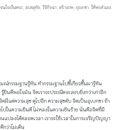
จนใจเป็นพระ
,
ละสมุทัย
,
วิจิกิจฉา
,
สร้างภพ
,
อุเบกขา
,
ให้พรตัวเอง
,
รมณ์กรรมฐานรู้ทัน ทำกรรมฐานไปขี้เกียจขึ้นมารู้ทัน
 รู้ยินดีพอใจมัน จิตเราจะประณีตจะสงบยิ่งกว่าเก่าอีก
ิตมีแต่ความสุข ดูไปอีก ความสุขดับ จิตเป็นอุเบกขา ถ้า
ลงไปในความยินดี ไม่หลงในความยินร้าย นั่นคือจิตที่มี
ลี่ยนแปลงได้ตลอดเวลา เราจะใช้เวลาในการเจริญปัญญา
ดีกว่าไม่เดิน