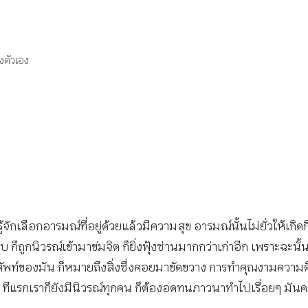
งตัวเอง
กเลือกอารมณ์ที่อยู่ด้วยแล้วมีความสุข อารมณ์นั้นไม่ยั่วให้เกิด
 ก็ถูกนิวรณ์เข้ามาข่มจิต ก็ยิ่งฟุ้งซ่านมากกว่าเก่าอีก เพราะฉะน
วศัพท์ของมัน ก็หมายถึงสิ่งซึ่งคอยมาขัดขวาง การทำคุณงามความดีท
้ว ทีแรกเราก็ยังมีนิวรณ์ทุกคน ก็ต้องอดทนภาวนาทำไปเรื่อยๆ มั