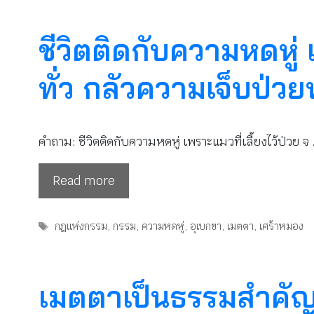
ชีวิตติดกับความหดหู่ 
ทั่ว​ กลัวความเจ็บป่
คำถาม: ชีวิตติดกับความหดหู่ ​เพราะแมวที่เลี้ยงไว้ป่วย จ
Read more
Tags
กฎแห่งกรรม
,
กรรม
,
ความหดหู่
,
อุเบกขา
,
เมตตา
,
เศร้าหมอง
เมตตาเป็นธรรมสำคั