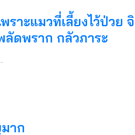
​เพราะแมวที่เลี้ยงไว้ป่วย
วยพลัดพราก กลัวภาระ
 …
ญมาก