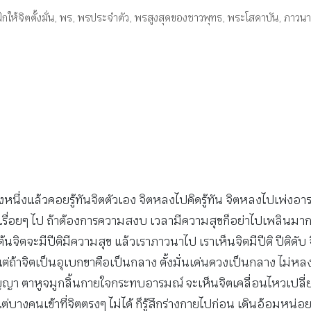
ึกให้จิตตั้งมั่น
,
พร
,
พรประจำตัว
,
พรสูงสุดของชาวพุทธ
,
พระโสดาบัน
,
ภาวนา
างหนึ่งแล้วคอยรู้ทันจิตตัวเอง จิตหลงไปคิดรู้ทัน จิตหลงไปเพ่งอา
เองเรื่อยๆ ไป ถ้าต้องการความสงบ เวลามีความสุขก็อย่าไปเพลินมาก
จิตจะมีปีติมีความสุข แล้วเราภาวนาไป เราเห็นจิตมีปีติ ปีติดับ จ
อง แต่ถ้าจิตเป็นอุเบกขาคือเป็นกลาง ตั้งมั่นเด่นดวงเป็นกลาง ไม่ห
ญปัญญา ตาหูจมูกลิ้นกายใจกระทบอารมณ์ จะเห็นจิตเคลื่อนไหวเป
แต่บางคนเข้าที่จิตตรงๆ ไม่ได้ ก็รู้สึกร่างกายไปก่อน เดินอ้อมหน่อย