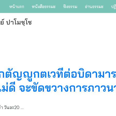
หน้าแรก
หนังสือธรรมะ
ฟังธรรม
อ่านธรรมะ
ปฏ
ย์ ปาโมชฺโช
ตัญญูกตเวทีต่อบิดามาร
ี้ไม่ดี จะขัดขวางการภาวน
า วันละ20 …