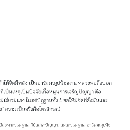
วนี้จะทำให้จิตมีพลัง เป็นอารัมมณูปนิชฌาน หลวงพ่อถึงบอก
่งที่เป็นเหตุเป็นปัจจัยเกื้อหนุนการเจริญปัญญา คือ
รี่ยวมีแรง ในสติปัฏฐานทั้ง 4 ขอให้มีจิตที่ตั้งมั่นและ
ิง” ความเป็นจริงคือไตรลักษณ์
ิปัสสนากรรมฐาน
,
วิปัสสนาปัญญา
,
สมถกรรมฐาน
,
อารัมมณูปนิช