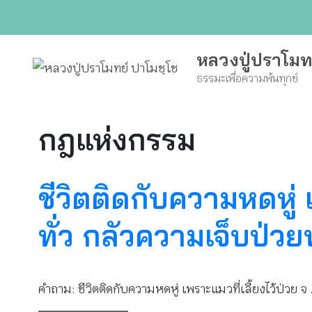
Skip
to
content
หลวงปู่ปราโมท
ธรรมะเพื่อความพ้นทุกข์
กฎแห่งกรรม
ชีวิตติดกับความหดหู่ 
ทั่ว​ กลัวความเจ็บป่
คำถาม: ชีวิตติดกับความหดหู่ ​เพราะแมวที่เลี้ยงไว้ป่วย จ