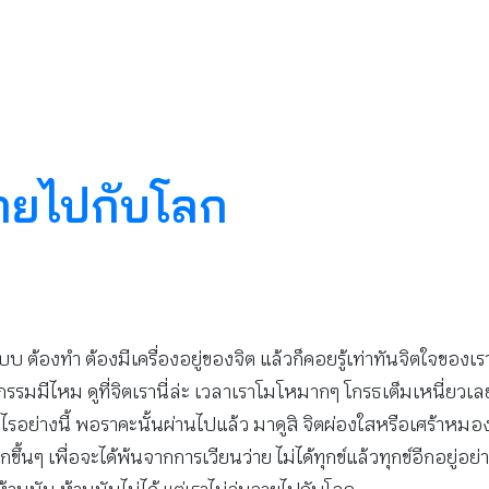
นวายไปกับโลก
 ต้องทำ ต้องมีเครื่องอยู่ของจิต แล้วก็คอยรู้เท่าทันจิตใจของเรา
งกรรมมีไหม ดูที่จิตเรานี่ล่ะ เวลาเราโมโหมากๆ โกรธเต็มเหนี่ยวเล
งนี้ พอราคะนั้นผ่านไปแล้ว มาดูสิ จิตผ่องใสหรือเศร้าหมอง เราจะ
ึ้นๆ เพื่อจะได้พ้นจากการเวียนว่าย ไม่ได้ทุกข์แล้วทุกข์อีกอยู่อ