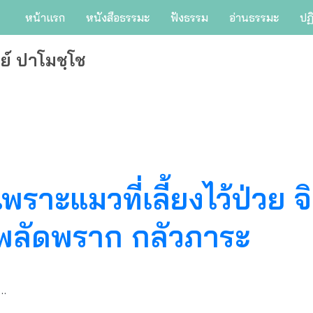
หน้าแรก
หนังสือธรรมะ
ฟังธรรม
อ่านธรรมะ
ปฏ
ย์ ปาโมชฺโช
​เพราะแมวที่เลี้ยงไว้ป่วย
วยพลัดพราก กลัวภาระ
 …