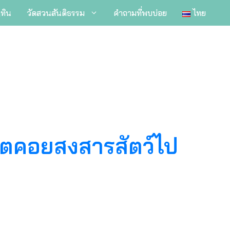
ิทิน
วัดสวนสันติธรรม
คำถามที่พบบ่อย
ไทย
 จิตคอยสงสารสัตว์​ไป