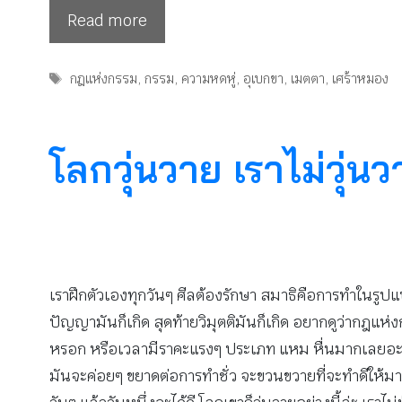
Read more
Tags
กฎแห่งกรรม
,
กรรม
,
ความหดหู่
,
อุเบกขา
,
เมตตา
,
เศร้าหมอง
โลกวุ่นวาย เราไม่วุ่
เราฝึกตัวเองทุกวันๆ ศีลต้องรักษา สมาธิคือการทำในรูปแบบ
ปัญญามันก็เกิด สุดท้ายวิมุตติมันก็เกิด อยากดูว่ากฎแห่
หรอก หรือเวลามีราคะแรงๆ ประเภท แหม หื่นมากเลยอะไรอย่า
มันจะค่อยๆ ขยาดต่อการทำชั่ว จะขวนขวายที่จะทำดีให้มากข