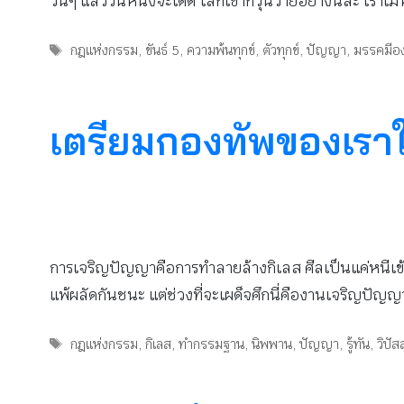
วันๆ แล้ววันหนึ่งจะได้ดี โลกเขาก็วุ่นวายอย่างนี้ล่ะ เราไ
Tags
กฎแห่งกรรม
,
ขันธ์ 5
,
ความพ้นทุกข์
,
ตัวทุกข์
,
ปัญญา
,
มรรคมีอง
เตรียมกองทัพของเราใ
การเจริญปัญญาคือการทำลายล้างกิเลส ศีลเป็นแค่หนีเข้า
แพ้ผลัดกันชนะ แต่ช่วงที่จะเผด็จศึกนี่คืองานเจริญปัญญ
Tags
กฎแห่งกรรม
,
กิเลส
,
ทำกรรมฐาน
,
นิพพาน
,
ปัญญา
,
รู้ทัน
,
วิปั