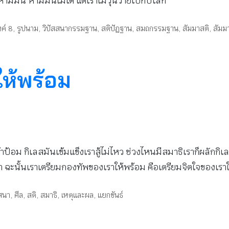
ม่ห้ามมัน ห้ามมันไม่ได้ แต่เราไม่วุ่นวายไปกับโลก
ค์ 8
,
รูปนาม
,
วิปัสสนากรรมฐาน
,
สติปัฏฐาน
,
สมถกรรมฐาน
,
สัมมาสติ
,
สัมม
ห้พร้อม
ป้อม กิเลสมันเข้มแข็งเราสู้ไม่ไหว ช่วงไหนมีสมาธิเราก็ผลักกิเ
า ฉะนั้นเราเตรียมกองทัพของเราให้พร้อม คือเตรียมจิตใจของเราใ
สสนา
,
ศีล
,
สติ
,
สมาธิ
,
เหตุและผล
,
แยกขันธ์