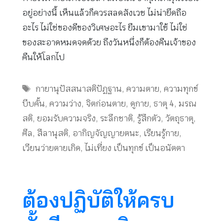
อยู่อย่างนี้ เห็นแล้วก็ควรสลดสังเวช ไม่น่ายึดถือ
อะไร ไม่ใช่ของดีของวิเศษอะไร ยืมเขามาใช้ ไม่ใช่
ของสะอาดหมดจดด้วย ถึงวันหนึ่งก็ต้องคืนเจ้าของ
คืนให้โลกไป
Tags
กายานุปัสสนาสติปัฏฐาน
,
ความตาย
,
ความทุกข์
บีบคั้น
,
ความว่าง
,
จิตก่อนตาย
,
ดูกาย
,
ธาตุ 4
,
มรณ
สติ
,
ยอมรับความจริง
,
ระลึกชาติ
,
รู้สึกตัว
,
วัตถุธาตุ
,
ศีล
,
สีลานุสติ
,
อากิญจัญญายตนะ
,
เรียนรู้กาย
,
เวียนว่ายตายเกิด
,
ไม่เที่ยง เป็นทุกข์ เป็นอนัตตา
ต้องปฏิบัติให้ครบ