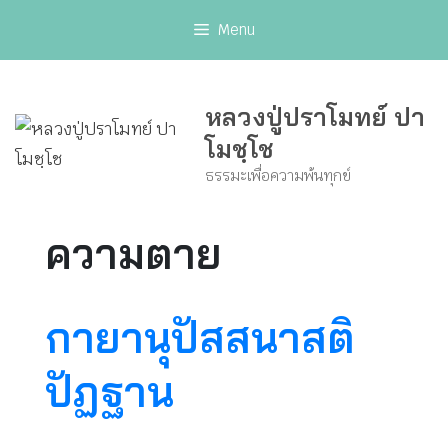
Skip
Menu
to
content
หลวงปู่ปราโมทย์ ปา
โมชฺโช
ธรรมะเพื่อความพ้นทุกข์
ความตาย
กายานุปัสสนาสติ
ปัฏฐาน