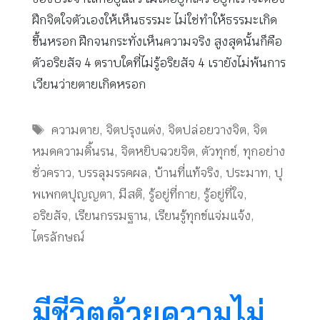
ฝึกจิตใจตัวเองให้เห็นธรรมะ ไม่ใช่ทำให้ธรรมะเกิด
ขึ้นหรอก ฝึกจนกระทั่งเห็นความจริง สูงสุดนั้นก็คือ
ตัวอริยสัจ 4 ตราบใดที่ไม่รู้อริยสัจ 4 เรายังไม่พ้นการ
เวียนว่ายตายเกิดหรอก
Tags
ความตาย
,
จิตปรุงแต่ง
,
จิตปล่อยวางจิต
,
จิต
หมดความดิ้นรน
,
จิตหยิบฉวยจิต
,
ตัวทุกข์
,
ทุกอย่าง
ชั่วคราว
,
บรรลุมรรคผล
,
บ้านที่แท้จริง
,
ประมาท
,
ปุ
พเพกตปุญญตา
,
มีสติ
,
รู้อยู่ที่กาย
,
รู้อยู่ที่ใจ
,
อริยสัจ
,
เรียนกรรมฐาน
,
เรียนรู้ทุกข์แจ่มแจ้ง
,
ไตรลักษณ์
มีชีวิตด้วยความไม่