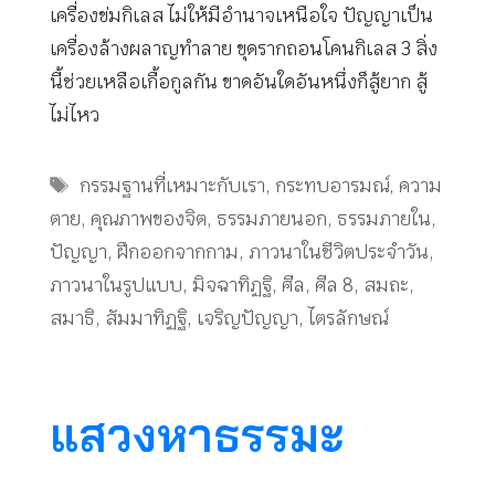
เครื่องข่มกิเลส ไม่ให้มีอำนาจเหนือใจ ปัญญาเป็น
เครื่องล้างผลาญทำลาย ขุดรากถอนโคนกิเลส 3 สิ่ง
นี้ช่วยเหลือเกื้อกูลกัน ขาดอันใดอันหนึ่งก็สู้ยาก สู้
ไม่ไหว
Tags
กรรมฐานที่เหมาะกับเรา
,
กระทบอารมณ์
,
ความ
ตาย
,
คุณภาพของจิต
,
ธรรมภายนอก
,
ธรรมภายใน
,
ปัญญา
,
ฝึกออกจากกาม
,
ภาวนาในชีวิตประจำวัน
,
ภาวนาในรูปแบบ
,
มิจฉาทิฏฐิ
,
ศีล
,
ศีล 8
,
สมถะ
,
สมาธิ
,
สัมมาทิฏฐิ
,
เจริญปัญญา
,
ไตรลักษณ์
แสวงหาธรรมะ