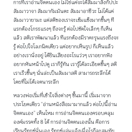
การที่เราอ่านจิตตนเอง ไม่ใช่แค่จะได้สัมมาสังกัปปะ
สัมมาวาจา สัมมากัมมันตะ สัมมาอาชีวะ ไม่ได้แค่
สัมมาวายามะ แต่สติของเราจะเข้มแข็งมากขึ้นๆ ที
แรกต้องโกรธแรงๆ ถึงจะรู้ ต่อไปขัดใจเล็กๆ ก็เห็น
แล้ว สติเราพัฒนาแล้ว ทีแรกต้องมีราคะรุนแรงถึงจะ
รู้ ต่อไปใจโลภนิดเดียว แค่อยากเห็นรูป ก็เห็นแล้ว
อย่างเรานั่งอยู่ ได้ยินเสียงอะไรแว่วๆ เราอยากฟัง
อยากหันหน้าไปดู เราก็รู้ทัน เรารู้ได้ละเอียดขึ้นๆ สติ
เราเร็วขึ้นๆ นั่นล่ะเป็นสัมมาสติ สามารถระลึกได้
โดยที่ไม่ได้เจตนาระลึก
หลวงพ่อเริ่มที่เข้าใจสิ่งต่างๆ ขึ้นมานี้ เริ่มมาจาก
ประโยคเดียว “อ่านหนังสือมามากแล้ว ต่อไปนี้อ่าน
จิตตนเอง” เห็นไหม การอ่านจิตตนเองครอบคลุม
องค์มรรคทั้ง 8 ได้ การอ่านจิตตนเองนั้น คือการ
เรียนรู้ทุกข์นั่นเอง รู้ทุกข์แจ่มแจ้งเมื่อไรก็ละสมุทัย