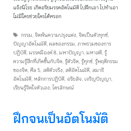
แจ้งนิโรธ เกิดอริยมรรคอัตโนมัติ ไปฝึกเอา ไปทำเอา
ไม่มีใครช่วยใครได้หรอก
Tags
กรรม
,
จิตพ้นความปรุงแต่ง
,
จิตเป็นตัวทุกข์
,
ปัญญาอัตโนมัติ
,
ผลของกรรม
,
ภาพรวมของการ
ปฏิบัติ
,
มรรคมีองค์ 8
,
มหาปัญญา
,
มหาสติ
,
รู้
ความรู้สึกที่เกิดขึ้นกับจิต
,
รู้ตัวจิต
,
รู้ทุกข์
,
รู้พฤติกรรม
ของจิต
,
ศีล 5
,
สติตัวจริง
,
สติอัตโนมัติ
,
สมาธิ
อัตโนมัติ
,
หลักการปฏิบัติ
,
อริยสัจ
,
เจริญปัญญา
,
เรียนรู้จิตใจตัวเอง
,
ไตรลักษณ์
ฝึกจนเป็นอัตโนมัติ