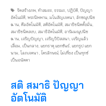
Tags
จิตสร้างภพ
,
ทำสมถะ
,
ธรรมะ
,
ปฏิบัติ
,
ปัญญา
อัตโนมัติ
,
พระนิพพาน
,
มโนสัญเจตนา
,
ลักขณูปนิช
ฌาน
,
ศีลอัตโนมัติ
,
สติอัตโนมัติ
,
สมาธิชนิดตั้งมั่น
,
สมาธิชนิดสงบ
,
สมาธิอัตโนมัติ
,
อารัมมณูปนิช
ฌาน
,
เจริญปัญญา
,
เจริญวิปัสสนา
,
เจริญแล้ว
เสื่อม
,
เป็นกลาง
,
แยกธาตุ แยกขันธ์
,
แยกรูป แยก
นาม
,
โลภเจตนา
,
ไตรลักษณ์
,
ไม่เที่ยง เป็นทุกข์
เป็นอนัตตา
สติ สมาธิ ปัญญา
อัตโนมัติ