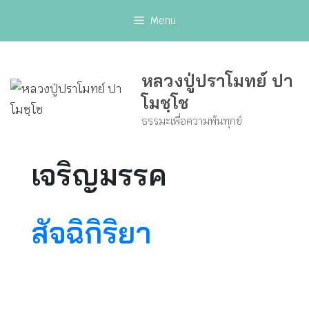
Skip
Menu
to
content
หลวงปู่ปราโมทย์ ปา
โมชฺโช
ธรรมะเพื่อความพ้นทุกข์
เจริญมรรค
สัจฉิกิริยา