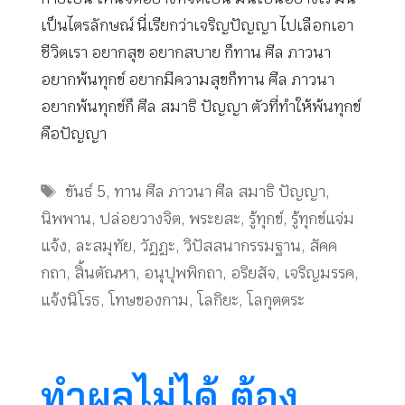
เป็นไตรลักษณ์ นี่เรียกว่าเจริญปัญญา ไปเลือกเอา
ชีวิตเรา อยากสุข อยากสบาย ก็ทาน ศีล ภาวนา
อยากพ้นทุกข์ อยากมีความสุขก็ทาน ศีล ภาวนา
อยากพ้นทุกข์ก็ ศีล สมาธิ ปัญญา ตัวที่ทำให้พ้นทุกข์
คือปัญญา
Tags
ขันธ์ 5
,
ทาน ศีล ภาวนา ศีล สมาธิ ปัญญา
,
นิพพาน
,
ปล่อยวางจิต
,
พระยสะ
,
รู้ทุกข์
,
รู้ทุกข์แจ่ม
แจ้ง
,
ละสมุทัย
,
วัฏฏะ
,
วิปัสสนากรรมฐาน
,
สัคค
กถา
,
สิ้นตัณหา
,
อนุปุพพิกถา
,
อริยสัจ
,
เจริญมรรค
,
แจ้งนิโรธ
,
โทษของกาม
,
โลกิยะ
,
โลกุตตระ
ทำผลไม่ได้ ต้อง