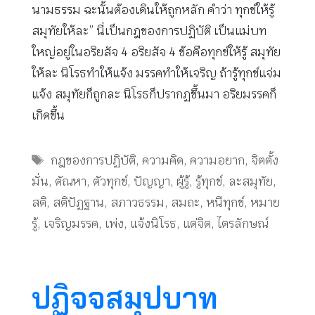
นามธรรม ฉะนั้นต้องเดินให้ถูกหลัก คำว่า ทุกข์ให้รู้
สมุทัยให้ละ” นี่เป็นกฎของการปฏิบัติ เป็นแม่บท
ใหญ่อยู่ในอริยสัจ 4 อริยสัจ 4 ข้อคือทุกข์ให้รู้ สมุทัย
ให้ละ นิโรธทำให้แจ้ง มรรคทำให้เจริญ ถ้ารู้ทุกข์แจ่ม
แจ้ง สมุทัยก็ถูกละ นิโรธก็ปรากฏขึ้นมา อริยมรรคก็
เกิดขึ้น
Tags
กฎของการปฏิบัติ
,
ความคิด
,
ความอยาก
,
จิตตั้ง
มั่น
,
ตัณหา
,
ตัวทุกข์
,
ปัญญา
,
ผู้รู้
,
รู้ทุกข์
,
ละสมุทัย
,
สติ
,
สติปัฏฐาน
,
สภาวธรรม
,
สมถะ
,
หนีทุกข์
,
หมาย
รู้
,
เจริญมรรค
,
เพ่ง
,
แจ้งนิโรธ
,
แต่จิต
,
ไตรลักษณ์
ปฏิจจสมุปบาท