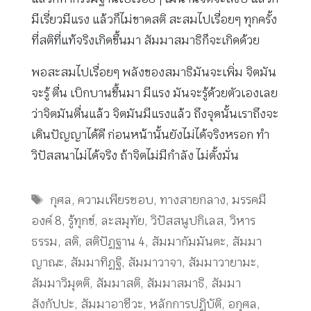
มีเรี่ยวมีแรง แล้วก็ไม่ขาดสติ สะสมไปเรื่อยๆ ทุกครั้ง
ที่สติที่แท้จริงเกิดขึ้นมา สัมมาสมาธิก็จะเกิดด้วย
พอสะสมไปเรื่อยๆ พลังของสมาธิมันจะเพิ่ม จิตมัน
จะรู้ ตื่น เบิกบานขึ้นมา มีแรง มันจะรู้ด้วยตัวเองเลย
ว่าจิตมันตื่นแล้ว จิตมันมีแรงแล้ว ถึงจุดนั้นเราถึงจะ
เดินปัญญาได้ดี ก่อนหน้านั้นยังไม่ได้จริงหรอก ทำ
วิปัสสนาไม่ได้จริง ถ้าจิตไม่มีกำลัง ไม่ตั้งมั่น
Tags
กุศล
,
ความเพียรชอบ
,
ทางสายกลาง
,
มรรคมี
องค์ 8
,
รู้ทุกข์
,
ละสมุทัย
,
วิปัสสนูปกิเลส
,
วิหาร
ธรรม
,
สติ
,
สติปัฏฐาน 4
,
สัมมากัมมันตะ
,
สัมมา
ญาณะ
,
สัมมาทิฏฐิ
,
สัมมาวาจา
,
สัมมาวายามะ
,
สัมมาวิมุตติ
,
สัมมาสติ
,
สัมมาสมาธิ
,
สัมมา
สังกัปปะ
,
สัมมาอาชีวะ
,
หลักการปฏิบัติ
,
อกุศล
,