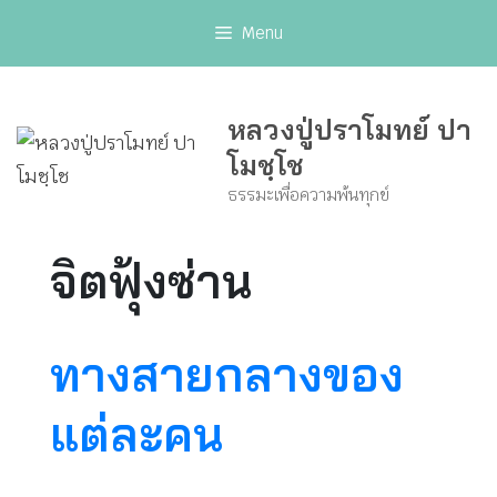
Skip
Menu
to
content
หลวงปู่ปราโมทย์ ปา
โมชฺโช
ธรรมะเพื่อความพ้นทุกข์
จิตฟุ้งซ่าน
ทางสายกลางของ
แต่ละคน