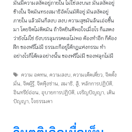
มันมีความสงัดอยู่ภายใน ไม่ใช่สงบนะ มันสงัดอยู่
ข้างใน จิตมันทรงสมาธิอัตโนมัติอยู่ มันสงัดอยู่
ภายใน แล้วมันก็สงบ สงบ ความสุขมันล้นเอ่อขึ้น
มา โดยจิตไม่ติดมัน ถ้าจิตยินดีพอใจเมื่อไร ก็แสดง
ว่ายังไม่ใช่ ยังบรรลุมรรคผลไม่พอ ต้องทำอีก ก็ต้อง
ฝึก ของฟรีไม่มี ธรรมะก็อยู่ใต้กฎแห่งกรรม ทำ
อย่างไรก็ได้ผลอย่างนั้น ของฟรีไม่มี ของฟลุกไม่มี
Tags
ความ อดทน
,
ความสงบ
,
ความเด็ดเดี่ยว
,
จิตตั้ง
มั่น
,
จิตผู้รู้
,
จิตฟุ้งซ่าน
,
สมาธิ
,
สู้
,
หลักการปฏิบัติ
,
อินทรีย์อ่อน
,
อุบายการปฏิบัติ
,
เจริญปัญญา
,
เดิน
ปัญญา
,
ใจธรรมดา