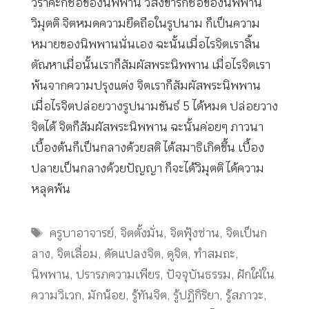
วิราคะก็ชื่อของนิพพาน วิสังขารก็ชื่อของนิพพาน
วิมุตติ จิตหมดความยึดถือในรูปนาม ก็เป็นความ
หมายของนิพพานนั่นเอง ฉะนั้นเมื่อไรจิตเราสิ้น
ตัณหาเมื่อนั้นเราก็สัมผัสพระนิพพาน เมื่อไรจิตเรา
พ้นจากความปรุงแต่ง จิตเราก็สัมผัสพระนิพพาน
เมื่อไรจิตปล่อยวางรูปนามขันธ์ 5 ได้หมด ปล่อยวาง
จิตได้ จิตก็สัมผัสพระนิพพาน ฉะนั้นค่อยๆ ภาวนา
เบื้องต้นก็เป็นกลางด้วยสติ ได้สมาธิเกิดขึ้น เบื้อง
ปลายเป็นกลางด้วยปัญญา ก็จะได้วิมุตติ ได้ความ
หลุดพ้น
Tags
ครูบาอาจารย์
,
จิตตั้งมั่น
,
จิตฟุ้งซ่าน
,
จิตเป็นก
ลาง
,
จิตเสื่อม
,
ดัดแปลงจิต
,
ดูจิต
,
ทำสมถะ
,
นิพพาน
,
ปรารภความเพียร
,
ปัจจุบันธรรม
,
ฝักใฝ่ใน
ความวิเวก
,
มักน้อย
,
รู้ทันจิต
,
รู้ปฏิกิริยา
,
รู้สภาวะ
,