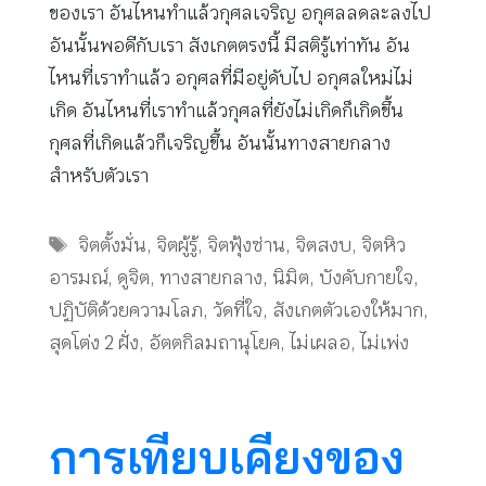
ของเรา อันไหนทำแล้วกุศลเจริญ อกุศลลดละลงไป
อันนั้นพอดีกับเรา สังเกตตรงนี้ มีสติรู้เท่าทัน อัน
ไหนที่เราทำแล้ว อกุศลที่มีอยู่ดับไป อกุศลใหม่ไม่
เกิด อันไหนที่เราทำแล้วกุศลที่ยังไม่เกิดก็เกิดขึ้น
กุศลที่เกิดแล้วก็เจริญขึ้น อันนั้นทางสายกลาง
สำหรับตัวเรา
Tags
จิตตั้งมั่น
,
จิตผู้รู้
,
จิตฟุ้งซ่าน
,
จิตสงบ
,
จิตหิว
อารมณ์
,
ดูจิต
,
ทางสายกลาง
,
นิมิต
,
บังคับกายใจ
,
ปฏิบัติด้วยความโลภ
,
วัดที่ใจ
,
สังเกตตัวเองให้มาก
,
สุดโต่ง 2 ฝั่ง
,
อัตตกิลมถานุโยค
,
ไม่เผลอ
,
ไม่เพ่ง
การเทียบเคียงของ