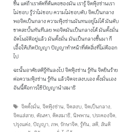
ขึ้น แต่ถ้าเราตัดที่ต้นตอของมัน เรารู้ จิตฟุ้งซ่านเรา
ไม่ชอบ รู้ว่าไม่ชอบ ความไม่ชอบดับ จิตเป็นกลาง
พอจิตเป็นกลาง ความฟุ้งซ่านมันทนอยู่ไม่ได้ มันดับ
ขาดสะบั้นทันทีเลย พอจิตมันเป็นกลางได้ มันตั้งมั่น
อัตโนมัติอยู่แล้ว มันตั้งมั่น มันเป็นกลางขึ้นมา ก็
เอื้อให้เกิดปัญญา ปัญญาทำหน้าที่ตัดสิ่งที่ไม่ดีออก
ไป
ฉะนั้นอาศัยสติรู้ทันลงไป จิตฟุ้งซ่าน รู้ทัน จิตยินร้าย
ต่อความฟุ้งซ่าน รู้ทัน แล้วจิตจะสงบเอง ตั้งมั่นเอง
อันนี้คือการใช้ปัญญานำสมาธิ
Tags
จิตตั้งมั่น
,
จิตฟุ้งซ่าน
,
จิตสงบ
,
จิตเป็นกลาง
,
จิตแส่สาย
,
ตัณหา
,
ติดสมาธิ
,
นิพพาน
,
ประคองจิต
,
ปรุงแต่ง
,
ปัญญา
,
ภพ
,
รักษาจิต
,
รู้ทัน
,
สติ
,
สันติ