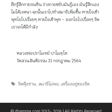
ฝึกรู้สึกกายจนชิน ร่างกายขยับมันรู้เอง มันรู้สึกเอง
ไม่ได้เจตนา ฉะนั้นเราไปทำสมาธิเพิ่มขึ้น หายใจเข้า
พุทโธไปเรื่อยๆ หายใจเข้าพุท – ออกโธไปเรื่อยๆ จิต
เราจะได้มีกำลัง
หลวงพ่อปราโมทย์ ปาโมชฺโช
วัดสวนสันติธรรม 31 กรกฎาคม 2564
Tags
จิตฟุ้งซ่าน
,
สมาธิไม่พอ
,
เครื่องอยู่ของจิต
© dhamma.com 2015- 2026 | All Rights Reserved