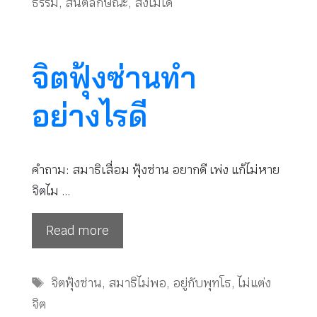
ธรรม
,
สันติลักษณะ
,
สั่งไม่ได้
จิตฟุ้งซ่านทำ
อย่างไรดี
คำถาม: สมาธิเสื่อม ฟุ้งซ่าน อยากดี เพ่ง แก้ไม่หาย
จิตไม …
Read more
Tags
จิตฟุ้งซ่าน
,
สมาธิไม่พอ
,
อยู่กับพุทโธ
,
ไม่แต่ง
จิต