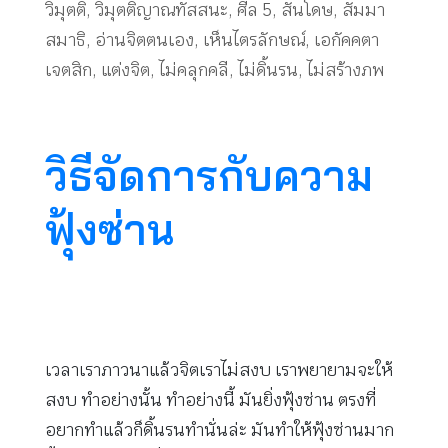
วิมุตติ
,
วิมุตติญาณทัสสนะ
,
ศีล 5
,
สันโดษ
,
สัมมา
สมาธิ
,
อ่านจิตตนเอง
,
เห็นไตรลักษณ์
,
เอกัคคตา
เจตสิก
,
แต่งจิต
,
ไม่คลุกคลี
,
ไม่ดิ้นรน
,
ไม่สร้างภพ
วิธีจัดการกับความ
ฟุ้งซ่าน
เวลาเราภาวนาแล้วจิตเราไม่สงบ เราพยายามจะให้
สงบ ทำอย่างนั้น ทำอย่างนี้ มันยิ่งฟุ้งซ่าน ตรงที่
อยากทำแล้วก็ดิ้นรนทำนั่นล่ะ มันทำให้ฟุ้งซ่านมาก