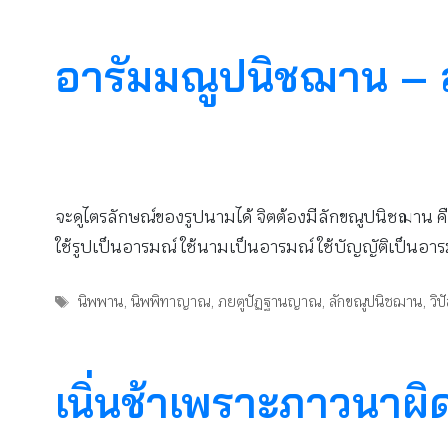
อารัมมณูปนิชฌาน – 
จะดูไตรลักษณ์ของรูปนามได้ จิตต้องมีลักขณูปนิชฌาน คือ
ใช้รูปเป็นอารมณ์ ใช้นามเป็นอารมณ์ ใช้บัญญัติเป็นอา
Tags
นิพพาน
,
นิพพิทาญาณ
,
ภยตูปัฏฐานญาณ
,
ลักขณูปนิชฌาน
,
วิ
เนิ่นช้าเพราะภาวนาผิ