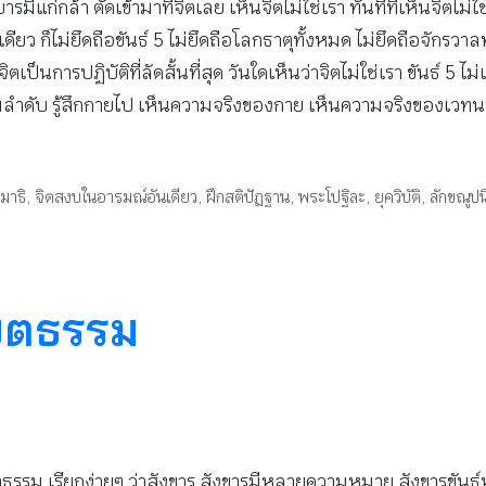
ก่กล้า ตัดเข้ามาที่จิตเลย เห็นจิตไม่ใช่เรา ทันทีที่เห็นจิตไม่ใช่
ยว ก็ไม่ยึดถือขันธ์ 5 ไม่ยึดถือโลกธาตุทั้งหมด ไม่ยึดถือจักรวาลทั้งห
ตเป็นการปฏิบัติที่ลัดสั้นที่สุด วันใดเห็นว่าจิตไม่ใช่เรา ขันธ์ 5 
่มาตามลำดับ รู้สึกกายไป เห็นความจริงของกาย เห็นความจริงของเว
สมาธิ
,
จิตสงบในอารมณ์อันเดียว
,
ฝึกสติปัฏฐาน
,
พระโปฐิละ
,
ยุควิบัติ
,
ลักขณูป
งขตธรรม
ธรรม เรียกง่ายๆ ว่าสังขาร สังขารมีหลายความหมาย สังขารขันธ์หมา