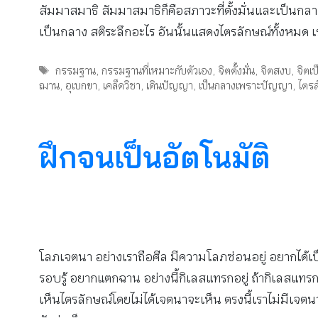
สัมมาสมาธิ สัมมาสมาธิก็คือสภาวะที่ตั้งมั่นและเป็นกลางนั้
เป็นกลาง สติระลึกอะไร อันนั้นแสดงไตรลักษณ์ทั้งหมด เร
Tags
กรรมฐาน
,
กรรมฐานที่เหมาะกับตัวเอง
,
จิตตั้งมั่น
,
จิตสงบ
,
จิตเ
ฌาน
,
อุเบกขา
,
เคล็ดวิชา
,
เดินปัญญา
,
เป็นกลางเพราะปัญญา
,
ไตรล
ฝึกจนเป็นอัตโนมัติ
โลภเจตนา อย่างเราถือศีล มีความโลภซ่อนอยู่ อยากได้
รอบรู้ อยากแตกฉาน อย่างนี้กิเลสแทรกอยู่ ถ้ากิเลสแทรกอ
เห็นไตรลักษณ์โดยไม่ได้เจตนาจะเห็น ตรงนี้เราไม่มีเจตนา ไ