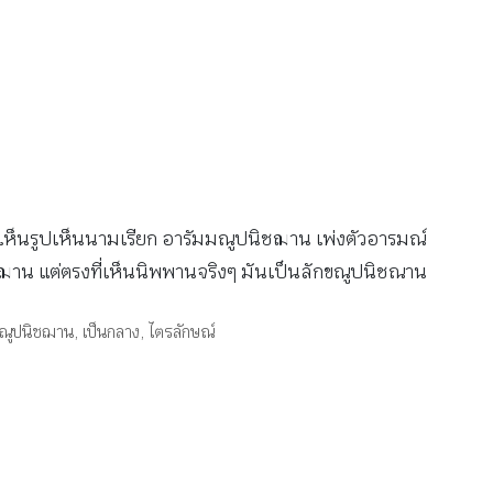
พังเห็นรูปเห็นนามเรียก อารัมมณูปนิชฌาน เพ่งตัวอารมณ์
ชฌาน แต่ตรงที่เห็นนิพพานจริงๆ มันเป็นลักขณูปนิชณาน
มณูปนิชฌาน
,
เป็นกลาง
,
ไตรลักษณ์