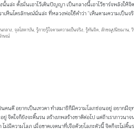
นล่ะ ตั้งมั่นเอาไว้เดินปัญญา เป็นกลางนี้เอาไว้ชาร์จพลังให้จิตมีเ
าเห็นไตรลักษณ์นั่นล่ะ ที่หลวงพ่อใช้คำว่า “เห็นตามความเป็นจร
ป็นกลาง
,
จุลโสดาบัน
,
รู้กายรู้ใจตามความเป็นจริง
,
รู้ทันจิต
,
ลักขณูปนิชฌาน
,
ว
ักษณ์
เป็นคนดี อยากเป็นเทวดา ทำสมาธิก็มีความโลภซ่อนอยู่ อยากมี
ยู่ จิตใจก็ยังจะดิ้นรน สร้างภพสร้างชาติต่อไป แต่ถ้าเราภาวนาจน
ม่มีความโลภ เมื่อขาดเจตนาที่เจือด้วยโลภะตัวนี้ จิตก็จะไม่ดิ้นร