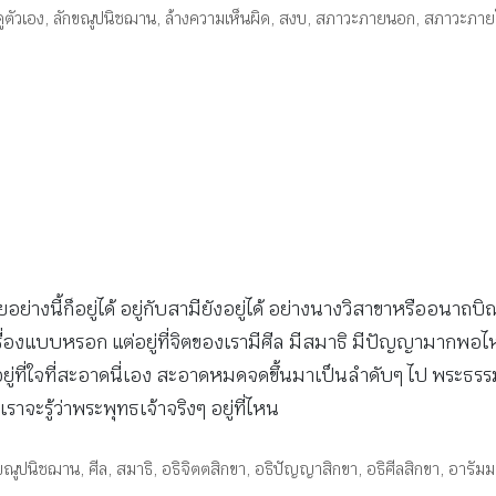
ูตัวเอง
,
ลักขณูปนิชฌาน
,
ล้างความเห็นผิด
,
สงบ
,
สภาวะภายนอก
,
สภาวะภาย
ียอย่างนี้ก็อยู่ได้ อยู่กับสามียังอยู่ได้ อย่างนางวิสาขาหรืออนา
่เครื่องแบบหรอก แต่อยู่ที่จิตของเรามีศีล มีสมาธิ มีปัญญามากพอ
ู่ที่ใจที่สะอาดนี่เอง สะอาดหมดจดขึ้นมาเป็นลำดับๆ ไป พระธรรมก็ไม่
ราจะรู้ว่าพระพุทธเจ้าจริงๆ อยู่ที่ไหน
กขณูปนิชฌาน
,
ศีล
,
สมาธิ
,
อธิจิตตสิกขา
,
อธิปัญญาสิกขา
,
อธิศีลสิกขา
,
อารัม