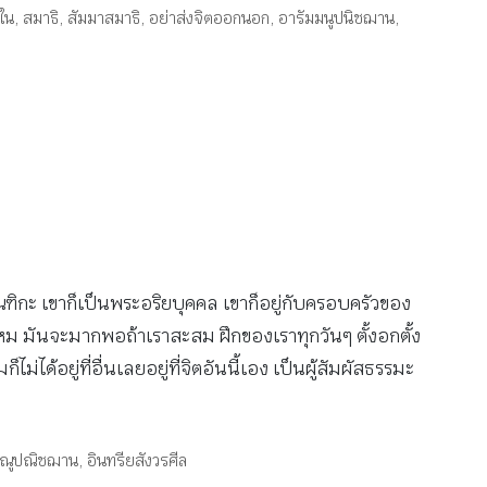
ใน
,
สมาธิ
,
สัมมาสมาธิ
,
อย่าส่งจิตออกนอก
,
อารัมมนูปนิชฌาน
,
ถบิณฑิกะ เขาก็เป็นพระอริยบุคคล เขาก็อยู่กับครอบครัวของ
ไหม มันจะมากพอถ้าเราสะสม ฝึกของเราทุกวันๆ ตั้งอกตั้ง
ได้อยู่ที่อื่นเลยอยู่ที่จิตอันนี้เอง เป็นผู้สัมผัสธรรมะ
มณูปณิชฌาน
,
อินทรียสังวรศีล