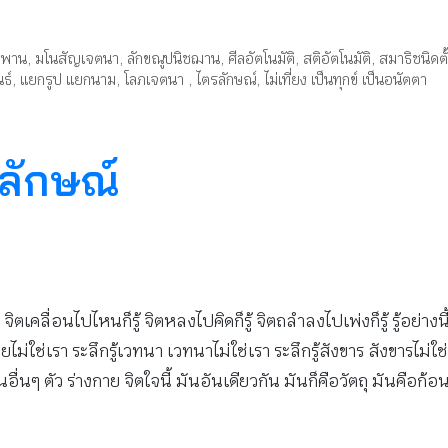
พพาน
,
มโนสัญเจตนา
,
ลักขณูปนิชฌาน
,
ศีลอัตโนมัติ
,
สติอัตโนมัติ
,
สมาธิชนิดตั้
ธ์
,
แยกรูป แยกนาม
,
โลภเจตนา
,
ไตรลักษณ์
,
ไม่เที่ยง เป็นทุกข์ เป็นอนัตตา
รลักษณ์
ตเคลื่อนไปไหนก็รู้ จิตหลงไปคิดก็รู้ จิตถลำลงไปเพ่งก็รู้ รู้อย่างนี
่ใช่เรา ระลึกรู้เวทนา เวทนาไม่ใช่เรา ระลึกรู้สังขาร สังขารไม่ใช่เ
นๆ ตัว ร่างกาย จิตใจนี้ มันอันเดียวกัน มันก็คือวัตถุ มันคือก