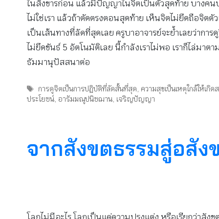
ในสังขารก่อน แล้วมีปัญญาในจิตเป็นตัวสุดท้าย บางคนบารมีแ
ไม่ใช่เรา แล้วถ้าตัดตรงตอนสุดท้าย เห็นจิตไม่ยึดถือจิตตัวเดี
เป็นเส้นทางที่ลัดที่สุดเลย ครูบาอาจารย์จะย้ำเลยว่าการดูจิ
ไม่ยึดขันธ์ 5 อัตโนมัติเลย นี้กำลังเราไม่พอ เราก็ไล
ธัมมานุปัสสนาต่อ
Tags
การดูจิตเป็นการปฏิบัติที่ลัดสั้นที่สุด
,
ความสุขเป็นเหตุใกล้ให้เกิด
ประโยชน์
,
อารัมมณูปนิชฌาน
,
เจริญปัญญา
จากสังขตธรรมสู่อสั
โลกไม่มีอะไร โลกเป็นแค่ความปรุงแต่ง หรือเรียกว่าสังขต