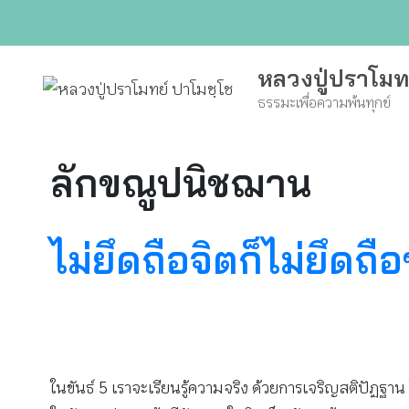
Skip
to
content
หลวงปู่ปราโมท
ธรรมะเพื่อความพ้นทุกข์
ลักขณูปนิชฌาน
ไม่ยึดถือจิตก็ไม่ยึดถือ
ในขันธ์ 5 เราจะเรียนรู้ความจริง ด้วยการเจริญสติปัฏ