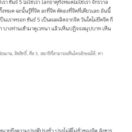
เรา ขันธ์ 5 ไม่ใช่เรา โลกธาตุทั้งหมดไม่ใช่เรา จักรวาล
มด ฉะนั้นรู้ที่จิต ละที่จิต ตัดลงที่จิตที่เดียวเลย อันนี้
ไม่เป็นเราหรอก ขันธ์ 5 เป็นผลผลิตจากจิต วันใดไม่ยึดจิต ก็
ทนา บางท่านเข้ามาดูเวทนา แล้วเห็นปฏิจจสมุปบาท เห็น
นิชฌาน
,
ลิขสิทธิ์
,
ศีล 5
,
สมาธิที่สามารถเห็นไตรลักษณ์ได้
,
หา
ยถึงความปรุงดีปรุงชั่ว ปรุงไม่ดีไม่ชั่วของจิต สังขาร