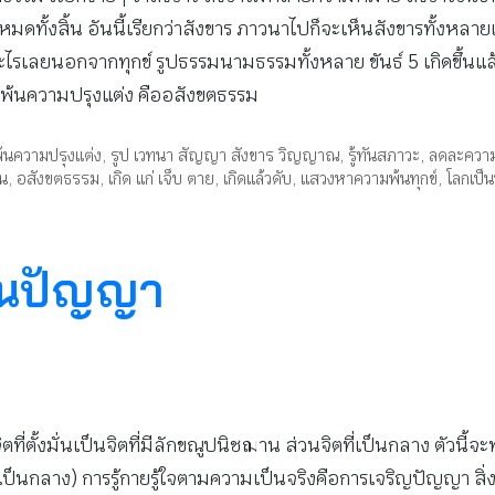
งสิ้น อันนี้เรียกว่าสังขาร ภาวนาไปก็จะเห็นสังขารทั้งหลายเป็น
ีอะไรเลยนอกจากทุกข์ รูปธรรมนามธรรมทั้งหลาย ขันธ์ 5 เกิดขึ้นแ
ี่พ้นความปรุงแต่ง คืออสังขตธรรม
้นความปรุงแต่ง
,
รูป เวทนา สัญญา สังขาร วิญญาณ
,
รู้ทันสภาวะ
,
ลดละความเ
น
,
อสังขตธรรม
,
เกิด แก่ เจ็บ ตาย
,
เกิดแล้วดับ
,
แสวงหาความพ้นทุกข์
,
โลกเป็น
ดินปัญญา
จิตที่ตั้งมั่นเป็นจิตที่มีลักขณูปนิชฌาน ส่วนจิตที่เป็นกลาง ตั
่นและเป็นกลาง) การรู้กายรู้ใจตามความเป็นจริงคือการเจริญปัญญา สิ