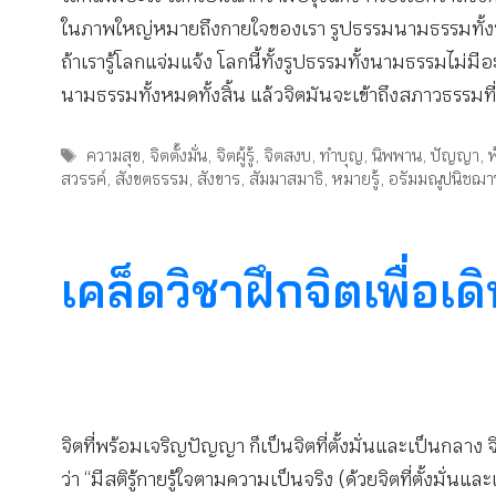
ในภาพใหญ่หมายถึงกายใจของเรา รูปธรรมนามธรรมทั้งหมดทั้
ถ้าเรารู้โลกแจ่มแจ้ง โลกนี้ทั้งรูปธรรมทั้งนามธรรมไม่ม
นามธรรมทั้งหมดทั้งสิ้น แล้วจิตมันจะเข้าถึงสภาวธรรมท
Tags
ความสุข
,
จิตตั้งมั่น
,
จิตผู้รู้
,
จิตสงบ
,
ทำบุญ
,
นิพพาน
,
ปัญญา
,
พ
สวรรค์
,
สังขตธรรม
,
สังขาร
,
สัมมาสมาธิ
,
หมายรู้
,
อรัมมณูปนิชฌา
เคล็ดวิชาฝึกจิตเพื่อเ
จิตที่พร้อมเจริญปัญญา ก็เป็นจิตที่ตั้งมั่นและเป็นกลาง 
ว่า “มีสติรู้กายรู้ใจตามความเป็นจริง (ด้วยจิตที่ตั้งมั