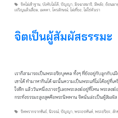
Tags
จิตไม่เข้าฐาน
,
บังคับไม่ได้
,
ปัญญา
,
มิจฉาสมาธิ
,
มีพลัง
,
ย้อนมาด
เจริญแล้วเสื่อม
,
เมตตา
,
ไตรลักษณ์
,
ไม่เที่ยง
,
ไม่ใช่ตัวเรา
จิตเป็นผู้สัมผัสธรรมะ
เราก็สามารถเป็นพระอริยบุคคล ทั้งๆ ที่ยังอยู่กับลูกกับเม
เขาได้ ทำมาหากินได้ ฉะนั้นความเป็นพระแท้ไม่ได้อยู่ที
ใจฝึก แล้ววันหนึ่งเราจะรู้เลยพระสงฆ์อยู่ที่ไหน พระสงฆ์อย
กระทั่งธรรมะสูงสุดคือพระนิพพาน จิตนั่นล่ะเป็นผู้สัมผัส เ
Tags
จิตพรากจากขันธ์
,
นิวรณ์
,
ปัญญา
,
พระอรหันต์
,
พระอริยะ
,
ลั