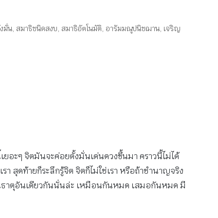
งมั่น
,
สมาธิชนิดสงบ
,
สมาธิอัตโนมัติ
,
อารัมมณูปนิชฌาน
,
เจริญ
้เยอะๆ จิตมันจะค่อยตั้งมั่นเด่นดวงขึ้นมา คราวนี้ไม่ได้
รา สุดท้ายก็ระลึกรู้จิต จิตก็ไม่ใช่เรา หรือถ้าชำนาญจริง
้อนธาตุอันเดียวกันนั่นล่ะ เหมือนกันหมด เสมอกันหมด มี