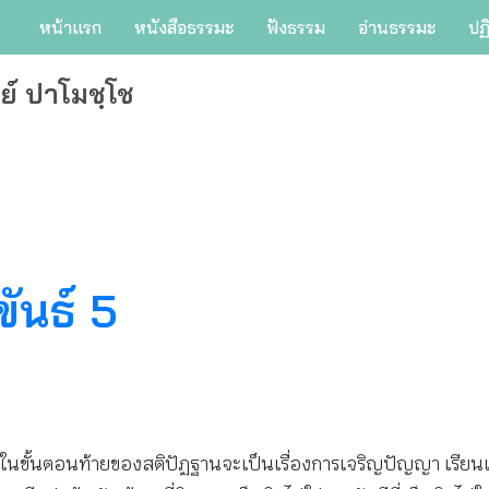
หน้าแรก
หนังสือธรรมะ
ฟังธรรม
อ่านธรรมะ
ปฏ
ย์ ปาโมชฺโช
ขันธ์ 5
ฐาน ในขั้นตอนท้ายของสติปัฏฐานจะเป็นเรื่องการเจริญปัญญา เร