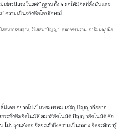
รี่ยวมีแรง ในสติปัฏฐานทั้ง 4 ขอให้มีจิตที่ตั้งมั่นและ
ิง” ความเป็นจริงคือไตรลักษณ์
ิปัสสนากรรมฐาน
,
วิปัสสนาปัญญา
,
สมถกรรมฐาน
,
อารัมมณูปนิช
ฤทธิ์มีเดช อยากไปเป็นพระพรหม เจริญปัญญาก็อยาก
กระทั่งศีลอัตโนมัติ สมาธิอัตโนมัติ ปัญญาอัตโนมัติ คือ
น ไม่ปรุงแต่งต่อ จิตจะเข้าถึงความเป็นกลาง จิตจะสักว่ารู้