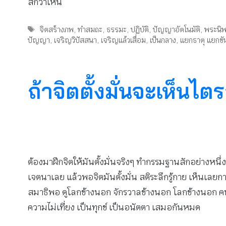
สักว่าเห็น
Tags
จิตสร้างภพ
,
ทำสมถะ
,
ธรรมะ
,
ปฏิบัติ
,
ปัญญาอัตโนมัติ
,
พระนิ
ปัญญา
,
เจริญวิปัสสนา
,
เจริญแล้วเสื่อม
,
เป็นกลาง
,
แยกธาตุ แยกขัน
ถ้าจิตตั้งมั่นจะเห็นไต
ต้องมาฝึกจิตให้มันตั้งมั่นจริงๆ ทำกรรมฐานสักอย่างหนึ่ง จิ
เจตนาเลย แล้วพอจิตมันตั้งมั่น สติระลึกรู้กาย เห็นเลยกายไม
สมาธิพอ ดูโลกข้างนอก จักรวาลข้างนอก โลกข้างนอก คนอื่
ความไม่เที่ยง เป็นทุกข์ เป็นอนัตตา เสมอกันหมด