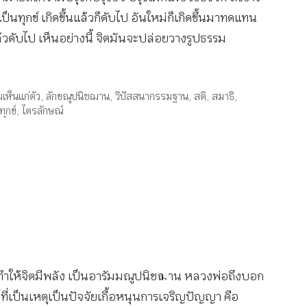
ทุกข์ เกิดขึ้นแล้วก็ดับไป อันใหม่ก็เกิดขึ้นมาทดแทน
ล้วดับไป เห็นอย่างนี้ จิตมันจะปล่อยวางรูปธรรม
ห็นแก่ตัว
,
ลักขณูปนิชฌาน
,
วิปัสสนากรรมฐาน
,
สติ
,
สมาธิ
,
ทุกข์
,
ไตรลักษณ์
วนี้จะทำให้จิตมีพลัง เป็นอารัมมณูปนิชฌาน หลวงพ่อถึงบอก
่งที่เป็นเหตุเป็นปัจจัยเกื้อหนุนการเจริญปัญญา คือ