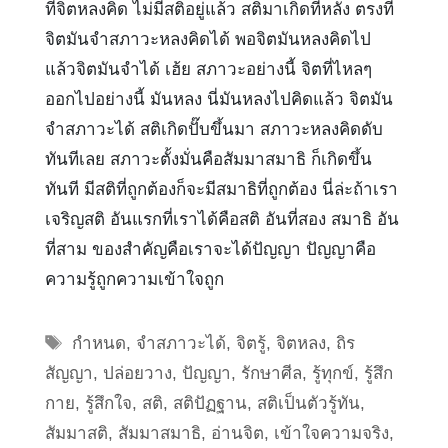
ที่จิตหลงคิด ไม่มีสติอยู่แล้ว สติมาเกิดทีหลัง ตรงที่
จิตมันจำสภาวะหลงคิดได้ พอจิตมันหลงคิดไป
แล้วจิตมันจำได้ เฮ้ย สภาวะอย่างนี้ จิตที่ไหลๆ
ออกไปอย่างนี้ มันหลง นี่มันหลงไปคิดแล้ว จิตมัน
จำสภาวะได้ สติเกิดปั๊บขึ้นมา สภาวะหลงคิดดับ
ทันทีเลย สภาวะตั้งมั่นคือสัมมาสมาธิ ก็เกิดขึ้น
ทันที มีสติที่ถูกต้องก็จะมีสมาธิที่ถูกต้อง นี่ล่ะถ้าเรา
เจริญสติ อันแรกที่เราได้คือสติ อันที่สอง สมาธิ อัน
ที่สาม ของสำคัญคือเราจะได้ปัญญา ปัญญาคือ
ความรู้ถูกความเข้าใจถูก
Tags
กำหนด
,
จำสภาวะได้
,
จิตรู้
,
จิตหลง
,
ถิร
สัญญา
,
ปล่อยวาง
,
ปัญญา
,
รักษาศีล
,
รู้ทุกข์
,
รู้สึก
กาย
,
รู้สึกใจ
,
สติ
,
สติปัฏฐาน
,
สติเป็นตัวรู้ทัน
,
สัมมาสติ
,
สัมมาสมาธิ
,
อ่านจิต
,
เข้าใจความจริง
,