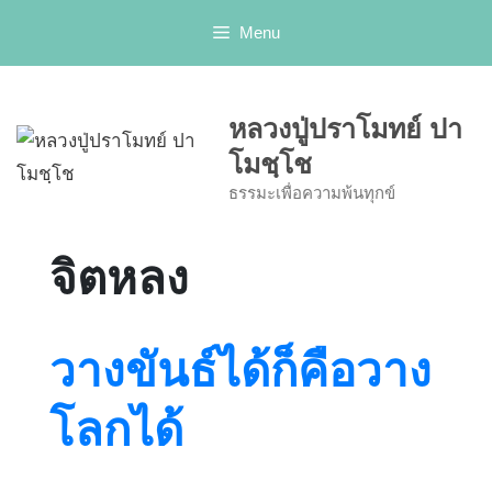
Skip
Menu
to
content
หลวงปู่ปราโมทย์ ปา
โมชฺโช
ธรรมะเพื่อความพ้นทุกข์
จิตหลง
วางขันธ์ได้ก็คือวาง
โลกได้