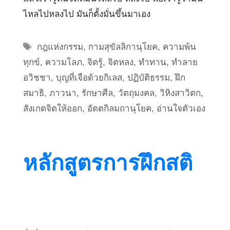
ไหลไปหลงไป มันก็ตั้งมั่นขึ้นมาเอง
Tags
กฎแห่งกรรม
,
กามสุขัลลิกานุโยค
,
ความพ้น
ทุกข์
,
ความโลภ
,
จิตรู้
,
จิตหลง
,
ทำทาน
,
ทำลาย
อวิชชา
,
บุญที่เจือด้วยกิเลส
,
ปฏิบัติธรรม
,
ฝึก
สมาธิ
,
ภาวนา
,
รักษาศีล
,
วัตถุมงคล
,
วิหิงสาวิตก
,
สังเกตจิตให้ออก
,
อัตตกิลมถานุโยค
,
อ่านใจตัวเอง
หลักสูตรการฝึกสติ