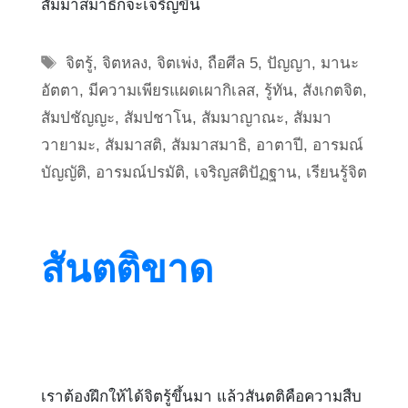
สัมมาสมาธิก็จะเจริญขึ้น
Tags
จิตรู้
,
จิตหลง
,
จิตเพ่ง
,
ถือศีล 5
,
ปัญญา
,
มานะ
อัตตา
,
มีความเพียรแผดเผากิเลส
,
รู้ทัน
,
สังเกตจิต
,
สัมปชัญญะ
,
สัมปชาโน
,
สัมมาญาณะ
,
สัมมา
วายามะ
,
สัมมาสติ
,
สัมมาสมาธิ
,
อาตาปี
,
อารมณ์
บัญญัติ
,
อารมณ์ปรมัติ
,
เจริญสติปัฏฐาน
,
เรียนรู้จิต
สันตติขาด
เราต้องฝึกให้ได้จิตรู้ขึ้นมา แล้วสันตติคือความสืบ