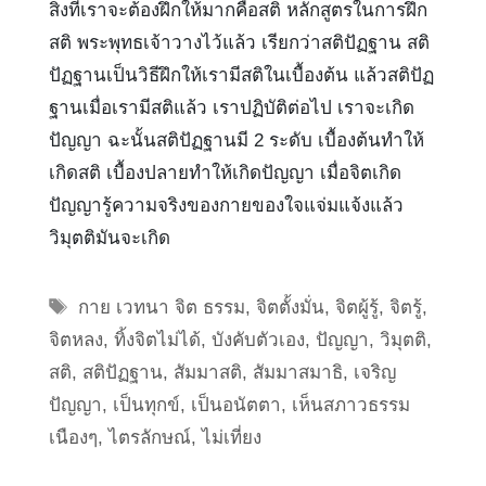
สิ่งที่เราจะต้องฝึกให้มากคือสติ หลักสูตรในการฝึก
สติ พระพุทธเจ้าวางไว้แล้ว เรียกว่าสติปัฏฐาน สติ
ปัฏฐานเป็นวิธีฝึกให้เรามีสติในเบื้องต้น แล้วสติปัฏ
ฐานเมื่อเรามีสติแล้ว เราปฏิบัติต่อไป เราจะเกิด
ปัญญา ฉะนั้นสติปัฏฐานมี 2 ระดับ เบื้องต้นทำให้
เกิดสติ เบื้องปลายทำให้เกิดปัญญา เมื่อจิตเกิด
ปัญญารู้ความจริงของกายของใจแจ่มแจ้งแล้ว
วิมุตติมันจะเกิด
Tags
กาย เวทนา จิต ธรรม
,
จิตตั้งมั่น
,
จิตผู้รู้
,
จิตรู้
,
จิตหลง
,
ทิ้งจิตไม่ได้
,
บังคับตัวเอง
,
ปัญญา
,
วิมุตติ
,
สติ
,
สติปัฏฐาน
,
สัมมาสติ
,
สัมมาสมาธิ
,
เจริญ
ปัญญา
,
เป็นทุกข์
,
เป็นอนัตตา
,
เห็นสภาวธรรม
เนืองๆ
,
ไตรลักษณ์
,
ไม่เที่ยง