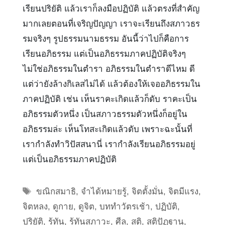
เรียนปริยัติ แล้วเราก็ลงมือปฏิบัติ แล้วตรงที่สำคัญ
มากเลยตอนที่เจริญปัญญา เราจะเรียนถึงสภาวธร
รมจริงๆ รูปธรรมนามธรรม อันนี้ว่าไปก็คือการ
เรียนอภิธรรม แต่เป็นอภิธรรมภาคปฏิบัติจริงๆ
ไม่ใช่อภิธรรมในตำรา อภิธรรมในตำราดีไหม ดี
แต่ว่ายังล้างกิเลสไม่ได้ แล้วต้องให้เจออภิธรรมใน
ภาคปฏิบัติ เช่น เห็นราคะเกิดแล้วก็ดับ ราคะเป็น
อภิธรรมตัวหนึ่ง เป็นสภาวธรรมตัวหนึ่งก็อยู่ใน
อภิธรรมล่ะ เห็นโทสะเกิดแล้วดับ เพราะฉะนั้นที่
เรากำลังทำวิปัสสนานี่ เรากำลังเรียนอภิธรรมอยู่
แต่เป็นอภิธรรมภาคปฏิบัติ
Tags
ขณิกสมาธิ
,
จำได้หมายรู้
,
จิตตั้งมั่น
,
จิตมีแรง
,
จิตหลง
,
ดูกาย
,
ดูจิต
,
บททำวัตรเช้า
,
ปฏิบัติ
,
ปริยัติ
,
รู้ทัน
,
รู้ทันสภาวะ
,
ศีล
,
สติ
,
สติปัฏฐาน
,