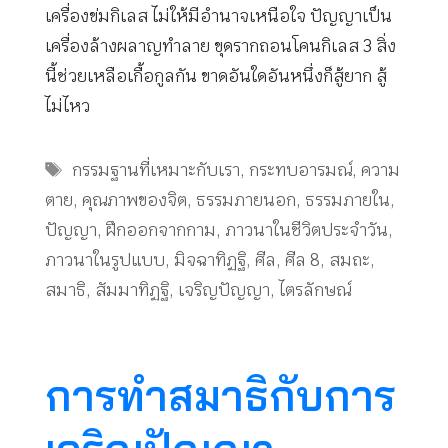
เครื่องข่มกิเลส ไม่ให้มีอำนาจเหนือใจ ปัญญาเป็น
เครื่องล้างผลาญทำลาย ขุดรากถอนโคนกิเลส 3 สิ่ง
นี้ช่วยเหลือเกื้อกูลกัน ขาดอันใดอันหนึ่งก็สู้ยาก สู้
ไม่ไหว
Tags
กรรมฐานที่เหมาะกับเรา
,
กระทบอารมณ์
,
ความ
ตาย
,
คุณภาพของจิต
,
ธรรมภายนอก
,
ธรรมภายใน
,
ปัญญา
,
ฝึกออกจากกาม
,
ภาวนาในชีวิตประจำวัน
,
ภาวนาในรูปแบบ
,
มิจฉาทิฏฐิ
,
ศีล
,
ศีล 8
,
สมถะ
,
สมาธิ
,
สัมมาทิฏฐิ
,
เจริญปัญญา
,
ไตรลักษณ์
การทำสมาธิกับการ