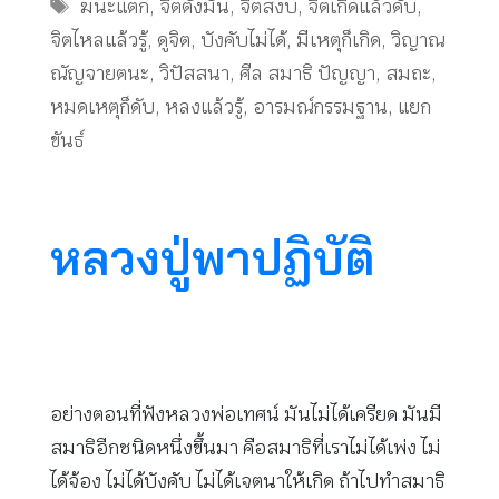
Tags
ฆนะแตก
,
จิตตั้งมั่น
,
จิตสงบ
,
จิตเกิดแล้วดับ
,
จิตไหลแล้วรู้
,
ดูจิต
,
บังคับไม่ได้
,
มีเหตุก็เกิด
,
วิญาณ
ณัญจายตนะ
,
วิปัสสนา
,
ศีล สมาธิ ปัญญา
,
สมถะ
,
หมดเหตุก็ดับ
,
หลงแล้วรู้
,
อารมณ์กรรมฐาน
,
แยก
ขันธ์
หลวงปู่พาปฏิบัติ
อย่างตอนที่ฟังหลวงพ่อเทศน์ มันไม่ได้เครียด มันมี
สมาธิอีกชนิดหนึ่งขึ้นมา คือสมาธิที่เราไม่ได้เพ่ง ไม่
ได้จ้อง ไม่ได้บังคับ ไม่ได้เจตนาให้เกิด ถ้าไปทำสมาธิ