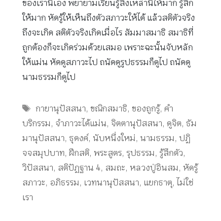
ของเรานี้เอง พยายามเรียนรู้สิ่งเหล่านี้ให้มาก รู้สึก
ให้มาก หัดรู้ให้เห็นถึงตัวสภาวะให้ได้ แล้วสติตัวจริง
ถึงจะเกิด สติตัวจริงเกิดเมื่อไร สัมมาสมาธิ สมาธิที่
ถูกต้องก็จะเกิดร่วมด้วยเสมอ เพราะฉะนั้นจับหลัก
ให้แม่น หัดดูสภาวะไป ถนัดดูรูปธรรมก็ดูไป ถนัดดู
นามธรรมก็ดูไป
Tags
กายานุปัสสนา
,
ขณิกสมาธิ
,
ของถูกรู้
,
คำ
บริกรรม
,
จำภาวะได้แม่น
,
จิตตานุปัสสนา
,
ดูจิต
,
ธัม
มานุปัสสนา
,
ธุดงค์
,
นับหนึ่งใหม่
,
นามธรรม
,
ปฏิ
จจสมุปบาท
,
ฝึกสติ
,
พระสูตร
,
รุปธรรม
,
รู้สึกตัว
,
วิปัสสนา
,
สติปัฏฐาน 4
,
สมถะ
,
หลวงปู่อินสม
,
หัดรู้
สภาวะ
,
อภิธรรม
,
เวทนานุปัสสนา
,
แยกธาตุ
,
ไม่ใช่
เรา