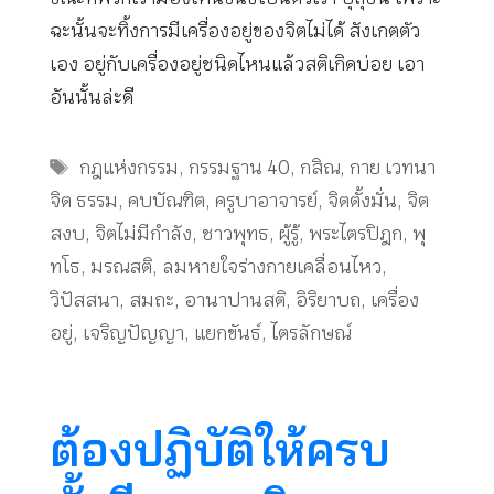
ฉะนั้นจะทิ้งการมีเครื่องอยู่ของจิตไม่ได้ สังเกตตัว
เอง อยู่กับเครื่องอยู่ชนิดไหนแล้วสติเกิดบ่อย เอา
อันนั้นล่ะดี
Tags
กฎแห่งกรรม
,
กรรมฐาน 40
,
กสิณ
,
กาย เวทนา
จิต ธรรม
,
คบบัณฑิต
,
ครูบาอาจารย์
,
จิตตั้งมั่น
,
จิต
สงบ
,
จิตไม่มีกำลัง
,
ชาวพุทธ
,
ผู้รู้
,
พระไตรปิฎก
,
พุ
ทโธ
,
มรณสติ
,
ลมหายใจร่างกายเคลื่อนไหว
,
วิปัสสนา
,
สมถะ
,
อานาปานสติ
,
อิริยาบถ
,
เครื่อง
อยู่
,
เจริญปัญญา
,
แยกขันธ์
,
ไตรลักษณ์
ต้องปฏิบัติให้ครบ