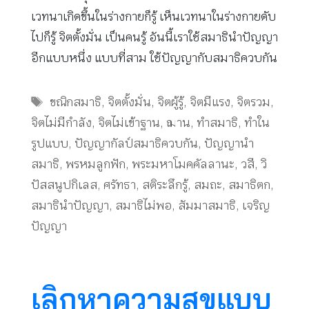
เวทนาเกิดขึ้นในร่างกายก็รู้ เห็นเวทนาในร่างกายดับ
ไปก็รู้ จิตตั้งมั่น เป็นคนรู้ อันนี้เราใช้สมาธินำปัญญา
อีกแบบหนึ่ง แบบที่สาม ใช้ปัญญากับสมาธิควบกัน
Tags
ขณิกสมาธิ
,
จิตตั้งมั่น
,
จิตผู้รู้
,
จิตมีแรง
,
จิตรวม
,
จิตไม่มีกำลัง
,
จิตไม่เข้าฐาน
,
ฌาน
,
ทำสมาธิ
,
ทำใน
รูปแบบ
,
ปัญญากัลป์สมาธิควบกัน
,
ปัญญานำ
สมาธิ
,
พรหมลูกฟัก
,
พระมหาโมคคัลลานะ
,
วสี
,
วิ
ปัสสนูปกิเลส
,
ศรัทธา
,
สติระลึกรู้
,
สมถะ
,
สมาธิตก
,
สมาธินำปัญญา
,
สมาธิไม่พอ
,
สัมมาสมาธิ
,
เจริญ
ปัญญา
เลิกหาความสุขแบบ