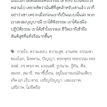
ไม่มีโอกาสได้สัมผัสพระธรรม เขายังจำเป็นต้องวิ่ง
พล่านไป เพราะคิดว่านั่นดีที่สุดสำหรับเขาแล้ว เราก็
อย่าว่าเขา เพราะเมื่อก่อนเราก็เป็นแบบนั้นล่ะ พวก
เราสะสมบุญบารมี เราได้ฟังธรรม เราได้ลงมือ
ปฏิบัติธรรม เราได้เข้าใจธรรมะ ชีวิตเราก็เข้าถึง
สันติสุขที่แท้จริงมากขึ้นๆ
Tags
กายใจ
,
ความสงบ
,
ความสุข
,
งานศพ
,
ธรรมดา
ของโลก
,
นิพพาน
,
ปัญญา
,
พระพุทธ พระธรรม พระ
สงฆ์
,
ภราดรภาพ
,
มรณสติ
,
รูปนาม
,
รู้ทัน
,
ศีล
,
สมถะ
,
สมาธิ
,
หมาขี้เรื้อน
,
อยู่ในอารมณ์อันเดียว
,
เกิด แก่ เจ็บ ตาย
,
เจริญปัญญา
,
เสมอภาค
,
เสรีภาพ
,
ไม่ยึดถือ