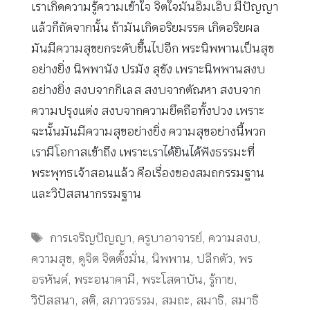
เราเกิดความรู้ความเข้าใจ จิตใจมันอิ่มเอิบ มีปัญญา
แล้วก็ถัดจากนั้น ถ้ามันเกิดอริยมรรค เกิดอริยผล
มันมีความสุขยกระดับขึ้นไปอีก พระนิพพานเป็นสุข
อย่างยิ่ง นิพพานัง ปรมัง สุขัง เพราะนิพพานสงบ
อย่างยิ่ง สงบจากกิเลส สงบจากตัณหา สงบจาก
ความปรุงแต่ง สงบจากความยึดถือทั้งปวง เพราะ
ฉะนั้นมันมีความสุขอย่างยิ่ง ความสุขอย่างนี้พวก
เรามีโอกาสเข้าถึง เพราะเราได้ยินได้ฟังธรรมะที่
พระพุทธเจ้าสอนแล้ว คือเรื่องของสมถกรรมฐาน
และวิปัสสนากรรมฐาน
Tags
การเจริญปัญญา
,
ครูบาอาจารย์
,
ความสงบ
,
ความสุข
,
ดูจิต จิตตั้งมั่น
,
นิพพาน
,
ปลีกตัว
,
พร
อรหันต์
,
พระอนาคามี
,
พระโสดาบัน
,
รู้กาย
,
วิปัสสนา
,
สติ
,
สภาวธรรม
,
สมถะ
,
สมาธิ
,
สมาธิ