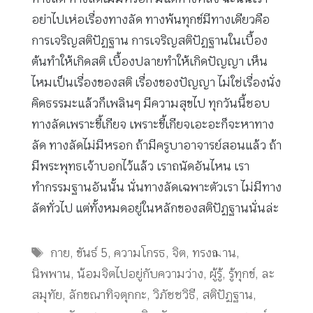
อย่าไปเห่อเรื่องทางลัด ทางพ้นทุกข์มีทางเดียวคือ
การเจริญสติปัฏฐาน การเจริญสติปัฏฐานในเบื้อง
ต้นทำให้เกิดสติ เบื้องปลายทำให้เกิดปัญญา เห็น
ไหมเป็นเรื่องของสติ เรื่องของปัญญา ไม่ใช่เรื่องนั่ง
คิดธรรมะแล้วก็เพลินๆ มีความสุขไป ทุกวันนี้ชอบ
ทางลัดเพราะขี้เกียจ เพราะขี้เกียจเอะอะก็จะหาทาง
ลัด ทางลัดไม่มีหรอก ถ้ามีครูบาอาจารย์สอนแล้ว ถ้า
มีพระพุทธเจ้าบอกไว้แล้ว เราถนัดอันไหน เรา
ทำกรรมฐานอันนั้น นั่นทางลัดเฉพาะตัวเรา ไม่มีทาง
ลัดทั่วไป แต่ทั้งหมดอยู่ในหลักของสติปัฏฐานนั่นล่ะ
Tags
กาย
,
ขันธ์ 5
,
ความโกรธ
,
จิต
,
ทรงฌาน
,
นิพพาน
,
น้อมจิตไปอยู่กับความว่าง
,
ผู้รู้
,
รู้ทุกข์
,
ละ
สมุทัย
,
ลักขณาทิจตุกกะ
,
วิภัชชวิธี
,
สติปัฏฐาน
,