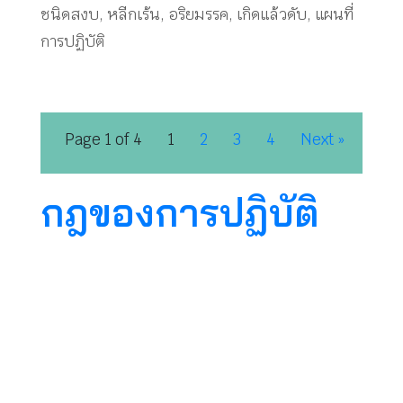
ชนิดสงบ
,
หลีกเร้น
,
อริยมรรค
,
เกิดแล้วดับ
,
แผนที่
การปฏิบัติ
Page 1 of 4
1
2
3
4
Next »
กฎของการปฏิบัติ
เวลาที่เราจะรู้กายรู้ใจ เรามีสติรู้ถึงความมีอยู่ของ
ร่างกาย รู้ถึงความมีอยู่ของจิตใจ มีสติเห็นร่างกายนี้
มันเคลื่อนไหวเปลี่ยนแปลง จิตใจก็เคลื่อนไหว