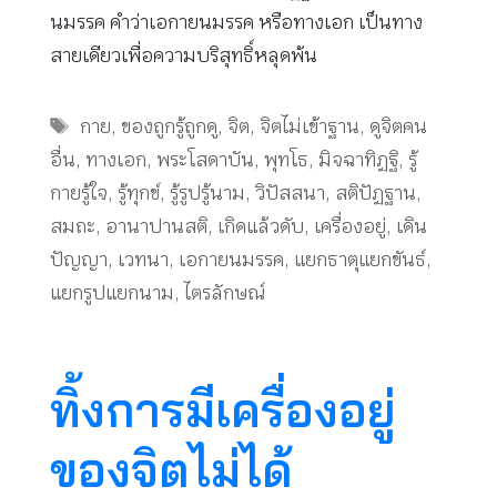
นมรรค คําว่าเอกายนมรรค หรือทางเอก เป็นทาง
สายเดียวเพื่อความบริสุทธิ์หลุดพ้น
Tags
กาย
,
ของถูกรู้ถูกดู
,
จิต
,
จิตไม่เข้าฐาน
,
ดูจิตคน
อื่น
,
ทางเอก
,
พระโสดาบัน
,
พุทโธ
,
มิจฉาทิฏฐิ
,
รู้
กายรู้ใจ
,
รู้ทุกข์
,
รู้รูปรู้นาม
,
วิปัสสนา
,
สติปัฏฐาน
,
สมถะ
,
อานาปานสติ
,
เกิดแล้วดับ
,
เครื่องอยู่
,
เดิน
ปัญญา
,
เวทนา
,
เอกายนมรรค
,
แยกธาตุแยกขันธ์
,
แยกรูปแยกนาม
,
ไตรลักษณ์
ทิ้งการมีเครื่องอยู่
ของจิตไม่ได้