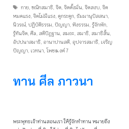
Tags
กาย
,
ขณิกสมาธิ
,
จิต
,
จิตตั้งมั่น
,
จิตสงบ
,
จิต
หมดแรง
,
จิตไม่มีแรง
,
ดูกระดูก
,
ธัมมานุปัสสนา
,
นิวรณ์
,
ปฏิบัติธรรม
,
ปัญญา
,
ฟังธรรม
,
รู้จักพัก
,
รู้ทันจิต
,
ศีล
,
สติปัฏฐาน
,
สมถะ
,
สมาธิ
,
สมาธิสั้น
,
อัปปนาสมาธิ
,
อานาปานสติ
,
อุปจารสมาธิ
,
เจริญ
ปัญญา
,
เวทนา
,
โพชฌงค์ 7
ทาน ศีล ภาวนา
พระพุทธเจ้าท่านสอนเรา ให้รู้จักทำทาน หมายถึง