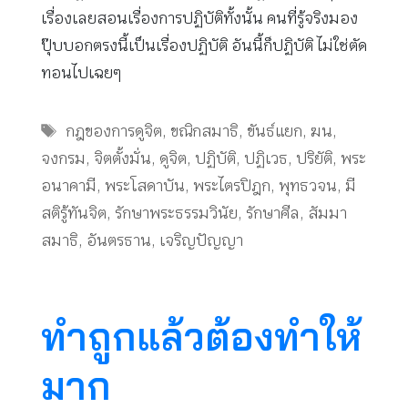
เรื่องเลยสอนเรื่องการปฏิบัติทั้งนั้น คนที่รู้จริงมอง
ปุ๊บบอกตรงนี้เป็นเรื่องปฏิบัติ อันนี้ก็ปฏิบัติ ไม่ใช่ตัด
ทอนไปเฉยๆ
Tags
กฎของการดูจิต
,
ขณิกสมาธิ
,
ขันธ์แยก
,
ฆน
,
จงกรม
,
จิตตั้งมั่น
,
ดูจิต
,
ปฏิบัติ
,
ปฏิเวธ
,
ปริยัติ
,
พระ
อนาคามี
,
พระโสดาบัน
,
พระไตรปิฎก
,
พุทธวจน
,
มี
สติรู้ทันจิต
,
รักษาพระธรรมวินัย
,
รักษาศีล
,
สัมมา
สมาธิ
,
อันตรธาน
,
เจริญปัญญา
ทำถูกแล้วต้องทำให้
มาก