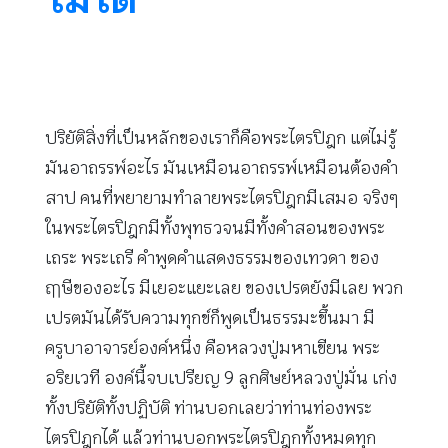
ปริยัติสิ่งที่เป็นหลักของเราก็คือพระไตรปิฎก แต่ไม่รู้
มันอาถรรพ์อะไร มันเหมือนอาถรรพ์เหมือนต้องคำ
สาป คนที่พยายามทำลายพระไตรปิฎกมีเสมอ จริงๆ
ในพระไตรปิฎกมีทั้งพุทธวจนมีทั้งคำสอนของพระ
เถระ พระเถรี คำพูดคำแสดงธรรมของเทวดา ของ
ฤๅษีของอะไร มีเยอะแยะเลย ของเปรตยังมีเลย พวก
เปรตมันได้รับความทุกข์ก็พูดเป็นธรรมะขึ้นมา มี
ครูบาอาจารย์องค์หนึ่ง คือหลวงปู่มหาเขียน พระ
อริยเวที องค์นี้จบเปรียญ 9 ลูกศิษย์หลวงปู่มั่น เก่ง
ทั้งปริยัติทั้งปฏิบัติ ท่านบอกเลยว่าท่านท่องพระ
ไตรปิฎกได้ แล้วท่านบอกพระไตรปิฎกทั้งหมดทุก