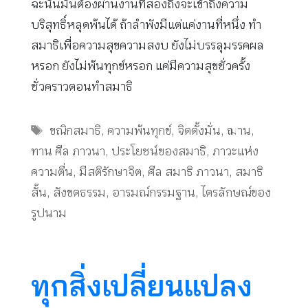
ฉะนั้นมันต้องผ่านงานที่สองถึงจะเข้าถึงความ
บริสุทธิ์หลุดพ้นได้ ถ้าลำพังมีแต่แค่งานที่หนึ่ง ทำ
สมาธิเพื่อความสุขความสงบ ยังไม่บรรลุมรรคผล
หรอก ยังไม่พ้นทุกข์หรอก แค่มีความสุขชั่วครั้ง
ชั่วคราวตอนทำสมาธิ
Tags
ขณิกสมาธิ
,
ความพ้นทุกข์
,
จิตตั้งมั่น
,
ฌาน
,
ทาน ศีล ภาวนา
,
ประโยชน์ของสมาธิ
,
ภาวะแห่ง
ความตื่น
,
มีสติรักษาจิต
,
ศีล สมาธิ ภาวนา
,
สมาธิ
สั้น
,
สังขตธรรม
,
อารมณ์กรรมฐาน
,
ไตรลักษณ์ของ
รูปนาม
ทุกสิ่งเปลี่ยนแปลง