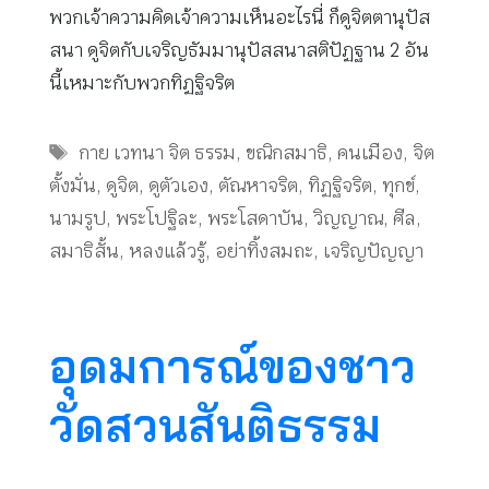
พวกเจ้าความคิดเจ้าความเห็นอะไรนี่ ก็ดูจิตตานุปัส
สนา ดูจิตกับเจริญธัมมานุปัสสนาสติปัฏฐาน 2 อัน
นี้เหมาะกับพวกทิฏฐิจริต
Tags
กาย เวทนา จิต ธรรม
,
ขณิกสมาธิ
,
คนเมือง
,
จิต
ตั้งมั่น
,
ดูจิต
,
ดูตัวเอง
,
ตัณหาจริต
,
ทิฏฐิจริต
,
ทุกข์
,
นามรูป
,
พระโปฐิละ
,
พระโสดาบัน
,
วิญญาณ
,
ศีล
,
สมาธิสั้น
,
หลงแล้วรู้
,
อย่าทิ้งสมถะ
,
เจริญปัญญา
อุดมการณ์ของชาว
วัดสวนสันติธรรม