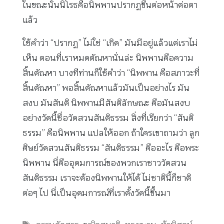
ในขณะนั้นนิโรธคือนิพพานปรากฏขึ้นต่อหน้าต่อตา
แล้ว
ใช้คำว่า “ปรากฏ” ไม่ใช่ “เกิด” มันมีอยู่แล้วแต่เราไม่
เห็น ตอนที่เราหมดตัณหานั่นล่ะ นิพพานคือความ
สิ้นตัณหา บางทีท่านก็ใช้คำว่า “นิพพาน คือสภาวะที่
สิ้นตัณหา” พอสิ้นตัณหาแล้วมันเป็นอย่างไร มัน
สงบ มันสันติ นิพพานมีสันติลักษณะ คือมันสงบ
อย่างวัดนี้ชื่อวัดสวนสันติธรรม สิ่งที่เรียกว่า “สันติ
ธรรม” คือนิพพาน แปลให้ออก ถ้าใครเขาถามว่า ลูก
ศิษย์วัดสวนสันติธรรม “สันติธรรม” คืออะไร คือพระ
นิพพาน นี่คืออุดมการณ์ของพวกเราชาววัดสวน
สันติธรรม เราจะต้องนิพพานให้ได้ ไม่ชาตินี้ก็ชาติ
ต่อๆ ไป นี่เป็นอุดมการณ์ที่เราตั้งวัดนี้ขึ้นมา
Tags