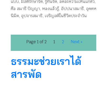
แบบ
,
มีสติรักษาจิต
,
รู้ทันจิต
,
ลดละความเห็นแก่ตัว
,
ศีล สมาธิ ปัญญา
,
หลงแล้วรู้
,
อัปปนาสมาธิ
,
อุคคห
นิมิต
,
อุปจารสมาธิ
,
เจริญสติในชีวิตประจำวัน
Page 1 of 2
1
2
Next »
ธรรมะช่วยเราได้
สารพัด