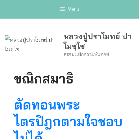
Skip
Menu
to
content
หลวงปู่ปราโมทย์ ปา
โมชฺโช
ธรรมะเพื่อความพ้นทุกข์
ขณิกสมาธิ
ตัดทอนพระ
ไตรปิฎกตามใจชอบ
ไม่ได้