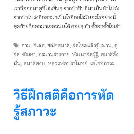
เราก็ออกมาสู่ที่โล่งขึ้นๆ จากป่าทึบก็มาเป็นป่าโปร่ง
จากป่าโปร่งก็ออกมาเป็นไร่อ้อยไร่มันอะไรอย่างนี้
สุดท้ายก็ออกมาเจอถนนได้ ค่อยๆ ทำ ตั้งอกตั้งใจเข้า
Tags
กาม
,
กิเลส
,
ขณิกสมาธิ
,
จิตไหลแล้วรู้
,
ฌาน
,
ดู
จิต
,
ตัณหา
,
ทรมานร่างกาย
,
พัฒนาจิตผู้รู้
,
สมาธิตั้ง
มั่น
,
สมาธิสงบ
,
หลวงพ่อปราโมทย์
,
เอโกทิภาวะ
วิธีฝึกสติคือการหัด
รู้สภาวะ