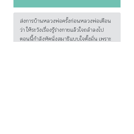
ส่งการบ้านหลวงพ่อครั้งก่อนหลวงพ่อเตือน
ว่า ให้ระวังเรื่องรู้ร่างกายแล้วใจถลำลงไป
ตอนนี้กำลังหัดนั่งสมาธิแบบใจตั้งมั่น เพราะ
ต้องส่งใจวิ่งไปตามร่างกายก่อนจึงจะสามารถ
รู้สึกทั้งตัวที่กำลังหายใจได้ นานๆ ครั้งถึงจะ
รู้สึกได้ว่าร่างกายมันโปร่งๆ มีความรู้สึกเฉพาะ
ตรงจุดที่ร่างกายสัมผัสกับลมหายใจ ฝึกแบบนี้
เหมาะสมหรือไม่ หรือควรต้องทำอย่างไรคะ
หลวงพ่อ:
ฝึกอย่างนี้นานๆ ไป เราก็จะได้สมาธิ คือเป็นเรื่อง
ของการทำสมถะ อย่างทีแรกเรารู้ลงไปในร่างกายที
ละส่วนๆ เราก็รู้อยู่ทั้งตัว พอรู้ทั้งตัว เราหายใจไป