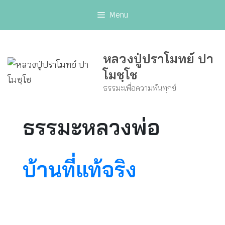
Skip
Menu
to
content
หลวงปู่ปราโมทย์ ปา
โมชฺโช
ธรรมะเพื่อความพ้นทุกข์
ธรรมะหลวงพ่อ
บ้านที่แท้จริง