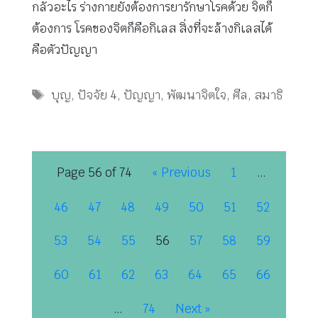
กลัวอะไร ร่างกายยังต้องการยารักษาโรคด้วย จิตก็
ต้องการ โรคของจิตก็คือกิเลส สิ่งที่จะล้างกิเลสได้
คือตัวปัญญา
Tags
บุญ
,
ปัจจัย 4
,
ปัญญา
,
พัฒนาจิตใจ
,
ศีล
,
สมาธิ
Page 56 of 74
« Previous
1
…
46
47
48
49
50
51
52
53
54
55
56
57
58
59
60
61
62
63
64
65
66
…
74
Next »