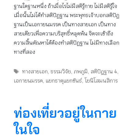
ฐานใดฐานหนึ่ง ถ้าเมื่อไรไม่มีสติรู้กาย ไม่มีสติรู้ใจ
เมื่อนั้นไม่ได้ทำสติปัฏฐาน พระพุทธเจ้าบอกสติปัฏ
ฐานเป็นเอกายนมรรค เป็นทางสายเอก เป็นทาง
สายเดียวเพื่อความบริสุทธิ์หลุดพ้น จิตจะเข้าถึง
ความสิ้นตัณหาได้ต้องทำสติปัฏฐาน ไม่มีทางเลือก
ทางที่สอง
Tags
ทางสายเอก
,
ธรรมวิจัย
,
ภพภูมิ
,
สติปัฎฐาน 4
,
เอกายนมรรค
,
แยกธาตุแยกขันธ์
,
โยนิโสมนสิการ
ท่องเที่ยวอยู่ในกาย
ในใจ