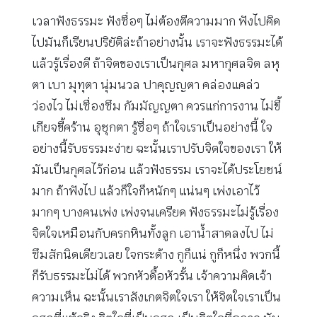
เวลาฟังธรรมะ ฟังซื่อๆ ไม่ต้องตีความมาก ฟังไปคิด
ไปมันก็เรียนปริยัติล่ะถ้าอย่างนั้น เราจะฟังธรรมะได้
แล้วรู้เรื่องดี ถ้าจิตของเราเป็นกุศล มหากุศลจิต ลหุ
ตา เบา มุทุตา นุ่มนวล ปาคุญญตา คล่องแคล่ว
ว่องไว ไม่เซื่องซึม กัมมัญญตา ควรแก่การงาน ไม่ขี้
เกียจขี้คร้าน อุชุกตา รู้ซื่อๆ ถ้าใจเราเป็นอย่างนี้ ใจ
อย่างนี้รับธรรมะง่าย ฉะนั้นเราปรับจิตใจของเรา ให้
มันเป็นกุศลไว้ก่อน แล้วฟังธรรม เราจะได้ประโยชน์
มาก ถ้าฟังไป แล้วก็ใจก็หนักๆ แน่นๆ เพ่งเอาไว้
มากๆ บางคนเพ่ง เพ่งจนเครียด ฟังธรรมะไม่รู้เรื่อง
จิตใจเหมือนกับครกหินทั้งลูก เอาน้ำสาดลงไป ไม่
ซึมสักนิดเดียวเลย ใจกระด้าง กูก็แน่ กูก็หนึ่ง พวกนี้
ก็รับธรรมะไม่ได้ พวกหัวดื้อหัวรั้น เจ้าความคิดเจ้า
ความเห็น ฉะนั้นเราสังเกตจิตใจเรา ให้จิตใจเราเป็น