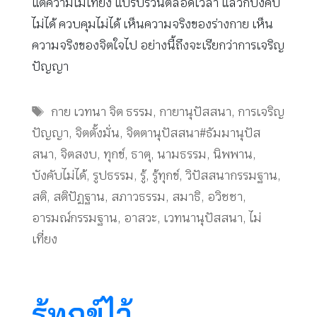
แต่ความไม่เที่ยง แปรปรวนตลอดเวลา แล้วก็บังคับ
ไม่ได้ ควบคุมไม่ได้ เห็นความจริงของร่างกาย เห็น
ความจริงของจิตใจไป อย่างนี้ถึงจะเรียกว่าการเจริญ
ปัญญา
Tags
กาย เวทนา จิต ธรรม
,
กายานุปัสสนา
,
การเจริญ
ปัญญา
,
จิตตั้งมั่น
,
จิตตานุปัสสนา#ธัมมานุปัส
สนา
,
จิตสงบ
,
ทุกข์
,
ธาตุ
,
นามธรรม
,
นิพพาน
,
บังคับไม่ได้
,
รูปธรรม
,
รู้
,
รู้ทุกข์
,
วิปัสสนากรรมฐาน
,
สติ
,
สติปัฏฐาน
,
สภาวธรรม
,
สมาธิ
,
อวิชชา
,
อารมณ์กรรมฐาน
,
อาสวะ
,
เวทนานุปัสสนา
,
ไม่
เที่ยง
รู้ทุกข์ไว้