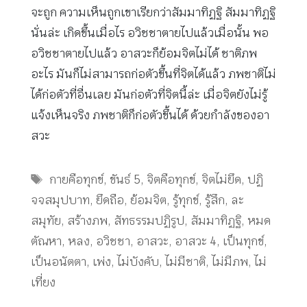
จะถูก ความเห็นถูกเขาเรียกว่าสัมมาทิฏฐิ สัมมาทิฏฐิ
นั่นล่ะ เกิดขึ้นเมื่อไร อวิชชาตายไปแล้วเมื่อนั้น พอ
อวิชชาตายไปแล้ว อาสวะก็ย้อมจิตไม่ได้ ชาติภพ
อะไร มันก็ไม่สามารถก่อตัวขึ้นที่จิตได้แล้ว ภพชาติไม่
ได้ก่อตัวที่อื่นเลย มันก่อตัวที่จิตนี้ล่ะ เมื่อจิตยังไม่รู้
แจ้งเห็นจริง ภพชาติก็ก่อตัวขึ้นได้ ด้วยกำลังของอา
สวะ
Tags
กายคือทุกข์
,
ขันธ์ 5
,
จิตคือทุกข์
,
จิตไม่ยึด
,
ปฏิ
จจสมุปบาท
,
ยึดถือ
,
ย้อมจิต
,
รู้ทุกข์
,
รู้สึก
,
ละ
สมุทัย
,
สร้างภพ
,
สัทธรรมปฏิรูป
,
สัมมาทิฏฐิ
,
หมด
ตัณหา
,
หลง
,
อวิชชา
,
อาสวะ
,
อาสวะ 4
,
เป็นทุกข์
,
เป็นอนัตตา
,
เพ่ง
,
ไม่บังคับ
,
ไม่มีชาติ
,
ไม่มีภพ
,
ไม่
เที่ยง