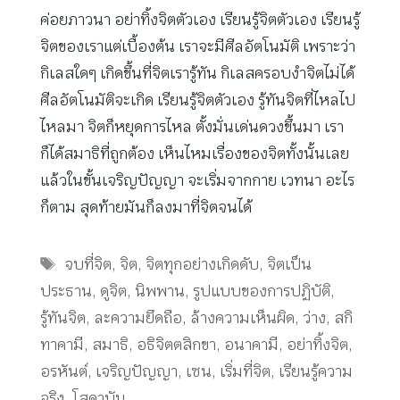
ค่อยภาวนา อย่าทิ้งจิตตัวเอง เรียนรู้จิตตัวเอง เรียนรู้
จิตของเราแต่เบื้องต้น เราจะมีศีลอัตโนมัติ เพราะว่า
กิเลสใดๆ เกิดขึ้นที่จิตเรารู้ทัน กิเลสครอบงำจิตไม่ได้
ศีลอัตโนมัติจะเกิด เรียนรู้จิตตัวเอง รู้ทันจิตที่ไหลไป
ไหลมา จิตก็หยุดการไหล ตั้งมั่นเด่นดวงขึ้นมา เรา
ก็ได้สมาธิที่ถูกต้อง เห็นไหมเรื่องของจิตทั้งนั้นเลย
แล้วในขั้นเจริญปัญญา จะเริ่มจากกาย เวทนา อะไร
ก็ตาม สุดท้ายมันก็ลงมาที่จิตจนได้
Tags
จบที่จิต
,
จิต
,
จิตทุกอย่างเกิดดับ
,
จิตเป็น
ประธาน
,
ดูจิต
,
นิพพาน
,
รูปแบบของการปฏิบัติ
,
รู้ทันจิต
,
ละความยึดถือ
,
ล้างความเห็นผิด
,
ว่าง
,
สกิ
ทาคามี
,
สมาธิ
,
อธิจิตตสิกขา
,
อนาคามี
,
อย่าทิ้งจิต
,
อรหันต์
,
เจริญปัญญา
,
เซน
,
เริ่มที่จิต
,
เรียนรู้ความ
จริง
,
โสดาบัน