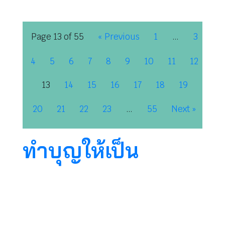
Page 13 of 55
« Previous
1
…
3
4
5
6
7
8
9
10
11
12
13
14
15
16
17
18
19
20
21
22
23
…
55
Next »
ทำบุญให้เป็น
พระพุทธเจ้าท่านบอก “จิตที่ไม่ประกอบด้วยกิเลส