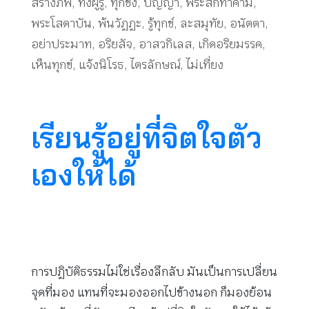
สร้างภพ
,
ทิ้งผู้รู้
,
ทุกขัง
,
ปัญญา
,
พระสกิทาคามี
,
พระโสดาบัน
,
พ้นวัฏฏะ
,
รู้ทุกข์
,
ละสมุทัย
,
อนัตตา
,
อย่าประมาท
,
อริยสัจ
,
อาสวกิเลส
,
เกิดอริยมรรค
,
เห็นทุกข์
,
แจ้งนิโรธ
,
ไตรลักษณ์
,
ไม่เที่ยง
เรียนรู้อยู่ที่จิตใจตัว
เองให้ได้
การปฏิบัติธรรมไม่ใช่เรื่องลึกลับ มันเป็นการเปลี่ยน
จุดที่มอง แทนที่จะมองออกไปข้างนอก ก็มองย้อน