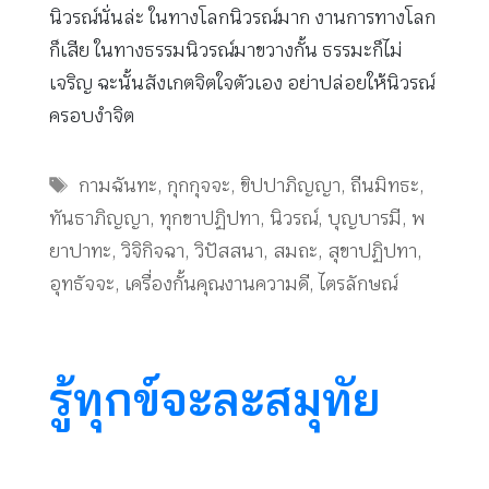
นิวรณ์นั่นล่ะ ในทางโลกนิวรณ์มาก งานการทางโลก
ก็เสีย ในทางธรรมนิวรณ์มาขวางกั้น ธรรมะก็ไม่
เจริญ ฉะนั้นสังเกตจิตใจตัวเอง อย่าปล่อยให้นิวรณ์
ครอบงำจิต
Tags
กามฉันทะ
,
กุกกุจจะ
,
ขิปปาภิญญา
,
ถีนมิทธะ
,
ทันธาภิญญา
,
ทุกขาปฏิปทา
,
นิวรณ์
,
บุญบารมี
,
พ
ยาปาทะ
,
วิจิกิจฉา
,
วิปัสสนา
,
สมถะ
,
สุขาปฏิปทา
,
อุทธัจจะ
,
เครื่องกั้นคุณงานความดี
,
ไตรลักษณ์
รู้ทุกข์จะละสมุทัย