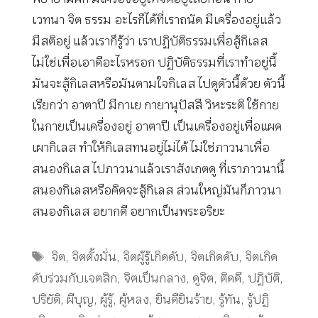
เวทนา จิต ธรรม อะไรก็ได้ที่เราถนัด มีเครื่องอยู่แล้ว
มีสติอยู่ แล้วเราก็รู้ว่า เราปฏิบัติธรรมเพื่อสู้กิเลส
ไม่ใช่เพื่อเอาดีอะไรหรอก ปฏิบัติธรรมที่เราทำอยู่นี้
มันจะสู้กิเลสหรือมันตามใจกิเลส ไปดูตัวนี้ด้วย ตัวนี้
เรียกว่า อาตาปี มีกาเย กายานุปัสสี วิหะระติ ใช้กาย
ในกายเป็นเครื่องอยู่ อาตาปี เป็นเครื่องอยู่เพื่อแผด
เผากิเลส ทำให้กิเลสทนอยู่ไม่ได้ ไม่ใช่ภาวนาเพื่อ
สนองกิเลส ไปภาวนาแล้วเราสังเกตดู ที่เราภาวนานี้
สนองกิเลสหรือคิดจะสู้กิเลส ส่วนใหญ่มันก็ภาวนา
สนองกิเลส อยากดี อยากเป็นพระอริยะ
Tags
จิต
,
จิตตั้งมั่น
,
จิตผู้รู้เกิดดับ
,
จิตเกิดดับ
,
จิตเกิด
ดับร่วมกับเจตสิก
,
จิตเป็นกลาง
,
ดูจิต
,
ติดดี
,
ปฏิบัติ
,
ปริยัติ
,
ผีบุญ
,
ผู้รู้
,
ผู้หลง
,
ยินดียินร้าย
,
รู้ทัน
,
รู้ปฏิ