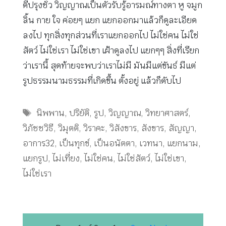
ดีปรุงชั่ว วิญญาณเป็นตัวรับรู้อารมณ์ทางตา หู จมูก
ลิ้น กาย ใจ ค่อยๆ แยก แยกออกมาแล้วก็ดูละเอียด
ลงไป ทุกสิ่งทุกส่วนที่เราแยกออกไป ไม่ใช่คน ไม่ใช่
สัตว์ ไม่ใช่เรา ไม่ใช่เขา เฝ้าดูลงไป แยกๆๆ สิ่งที่เรียก
ว่าเรานี้ สุดท้ายจะพบว่าเราไม่มี มันมีแต่ขันธ์ มีแต่
รูปธรรมนามธรรมที่เกิดขึ้น ตั้งอยู่ แล้วก็ดับไป
Tags
นิพพาน
,
ปริยัติ
,
รูป
,
วิญญาณ
,
วิทยาศาสตร์
,
วิภัชชวิธี
,
วิมุตติ
,
วิราคะ
,
วิสังขาร
,
สังขาร
,
สัญญา
,
อาการ32
,
เป็นทุกข์
,
เป็นอนัตตา
,
เวทนา
,
แยกนาม
,
แยกรูป
,
ไม่เที่ยง
,
ไม่ใช่คน
,
ไม่ใช่สัตว์
,
ไม่ใช่เขา
,
ไม่ใช่เรา