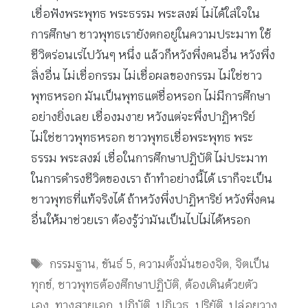
เชื่อฟังพระพุทธ พระธรรม พระสงฆ์ ไม่ได้ใส่ใจใน
การศึกษา ชาวพุทธเรายังตกอยู่ในความประมาท ใช้
ชีวิตร่อนเร่ไปวันๆ หนึ่ง แล้วก็หวังพึ่งคนอื่น หวังพึ่ง
สิ่งอื่น ไม่เชื่อกรรม ไม่เชื่อผลของกรรม ไม่ใช่ชาว
พุทธหรอก มันเป็นพุทธแต่ชื่อหรอก ไม่มีการศึกษา
อย่างยิ่งเลย เชื่องมงาย หวังแต่จะพึ่งปาฏิหาริย์
ไม่ใช่ชาวพุทธหรอก ชาวพุทธเชื่อพระพุทธ พระ
ธรรม พระสงฆ์ เชื่อในการศึกษาปฏิบัติ ไม่ประมาท
ในการดำรงชีวิตของเรา ถ้าทำอย่างนี้ได้ เราก็จะเป็น
ชาวพุทธที่แท้จริงได้ ถ้าหวังพึ่งปาฏิหาริย์ หวังพึ่งคน
อื่นให้มาช่วยเรา ต้องรู้ว่ามันเป็นไปไม่ได้หรอก
Tags
กรรมฐาน
,
ขันธ์ 5
,
ความตั้งมั่นของจิต
,
จิตเป็น
ทุกข์
,
ชาวพุทธต้องศึกษาปฏิบัติ
,
ต้องเดินด้วยตัว
เอง
,
ทางสายเอก
,
ปฏิบัติ
,
ปฏิเวธ
,
ปริยัติ
,
ปล่อยวาง