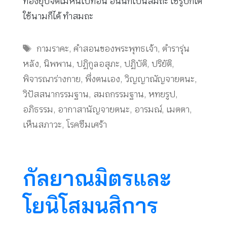
ท้องยุบจิตไม่หนีไปที่อื่น อันนี้ก็เป็นสมถะ ใช้รูปก็ได้
ใช้นามก็ได้ ทำสมถะ
Tags
กามราคะ
,
คำสอนของพระพุทธเจ้า
,
ตำรารุ่น
หลัง
,
นิพพาน
,
ปฏิกูลอสุภะ
,
ปฏิบัติ
,
ปริยัติ
,
พิจารณาร่างกาย
,
พึ่งตนเอง
,
วิญญาณัญจายตนะ
,
วิปัสสนากรรมฐาน
,
สมถกรรมฐาน
,
หทยรูป
,
อภิธรรม
,
อากาสานัญจายตนะ
,
อารมณ์
,
เมตตา
,
เห็นสภาวะ
,
โรคซึมเศร้า
กัลยาณมิตรและ
โยนิโสมนสิการ