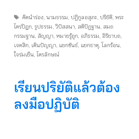
Tags
คิดนำร่อง
,
นามธรรม
,
ปฏิกูลอสุภะ
,
ปริยัติ
,
พระ
ไตรปิฎก
,
รูปธรรม
,
วิปัสสนา
,
สติปัฏฐาน
,
สมถ
กรรมฐาน
,
สัญญา
,
หมายรู้ถูก
,
อภิธรรม
,
อิริยาบถ
,
เจตสิก
,
เดินปัญญา
,
แยกขันธ์
,
แยกธาตุ
,
โลกร้อน
,
ใจร่มเย็น
,
ไตรลักษณ์
เรียนปริยัติแล้วต้อง
ลงมือปฏิบัติ