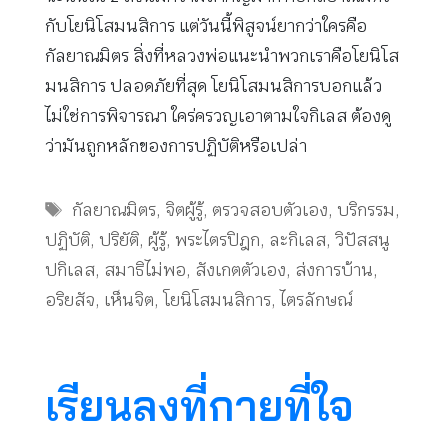
กับโยนิโสมนสิการ แต่วันนี้พิสูจน์ยากว่าใครคือ
กัลยาณมิตร สิ่งที่หลวงพ่อแนะนำพวกเราคือโยนิโส
มนสิการ ปลอดภัยที่สุด โยนิโสมนสิการบอกแล้ว
ไม่ใช่การพิจารณา ใคร่ครวญเอาตามใจกิเลส ต้องดู
ว่ามันถูกหลักของการปฏิบัติหรือเปล่า
Tags
กัลยาณมิตร
,
จิตผู้รู้
,
ตรวจสอบตัวเอง
,
บริกรรม
,
ปฏิบัติ
,
ปริยัติ
,
ผู้รู้
,
พระไตรปิฎก
,
ละกิเลส
,
วิปัสสนู
ปกิเลส
,
สมาธิไม่พอ
,
สังเกตตัวเอง
,
ส่งการบ้าน
,
อริยสัจ
,
เห็นจิต
,
โยนิโสมนสิการ
,
ไตรลักษณ์
เรียนลงที่กายที่ใจ