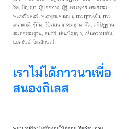
จิต
,
ปัญญา
,
ผู้บอกทาง
,
ผู้รู้
,
พระพุทธ พระธรรม
พระอริยสงฆ์
,
พระพุทธศาสนา
,
พระพุทธเจ้า
,
พระ
อนาคามี
,
รู้ทัน
,
วิปัสสนากรรมฐาน
,
ศีล
,
สติปัฏฐาน
,
สมถกรรมฐาน
,
สมาธิ
,
เดินปัญญา
,
เห็นความจริง
,
แยกขันธ์
,
ไตรลักษณ์
เราไม่ได้ภาวนาเพื่อ
สนองกิเลส
พยายามฝึก มีเครื่องอยู่ให้จิตอยู่เสียก่อน กาย