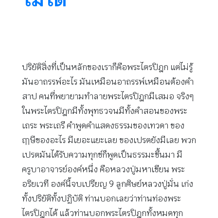
ปริยัติสิ่งที่เป็นหลักของเราก็คือพระไตรปิฎก แต่ไม่รู้
มันอาถรรพ์อะไร มันเหมือนอาถรรพ์เหมือนต้องคำ
สาป คนที่พยายามทำลายพระไตรปิฎกมีเสมอ จริงๆ
ในพระไตรปิฎกมีทั้งพุทธวจนมีทั้งคำสอนของพระ
เถระ พระเถรี คำพูดคำแสดงธรรมของเทวดา ของ
ฤๅษีของอะไร มีเยอะแยะเลย ของเปรตยังมีเลย พวก
เปรตมันได้รับความทุกข์ก็พูดเป็นธรรมะขึ้นมา มี
ครูบาอาจารย์องค์หนึ่ง คือหลวงปู่มหาเขียน พระ
อริยเวที องค์นี้จบเปรียญ 9 ลูกศิษย์หลวงปู่มั่น เก่ง
ทั้งปริยัติทั้งปฏิบัติ ท่านบอกเลยว่าท่านท่องพระ
ไตรปิฎกได้ แล้วท่านบอกพระไตรปิฎกทั้งหมดทุก