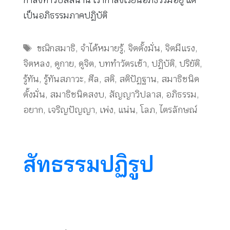
กำลังทำวิปัสสนานี่ เรากำลังเรียนอภิธรรมอยู่ แต่
เป็นอภิธรรมภาคปฏิบัติ
Tags
ขณิกสมาธิ
,
จำได้หมายรู้
,
จิตตั้งมั่น
,
จิตมีแรง
,
จิตหลง
,
ดูกาย
,
ดูจิต
,
บททำวัตรเช้า
,
ปฏิบัติ
,
ปริยัติ
,
รู้ทัน
,
รู้ทันสภาวะ
,
ศีล
,
สติ
,
สติปัฏฐาน
,
สมาธิชนิด
ตั้งมั่น
,
สมาธิชนิดสงบ
,
สัญญาวิปลาส
,
อภิธรรม
,
อยาก
,
เจริญปัญญา
,
เพ่ง
,
แน่น
,
โลภ
,
ไตรลักษณ์
สัทธรรมปฏิรูป