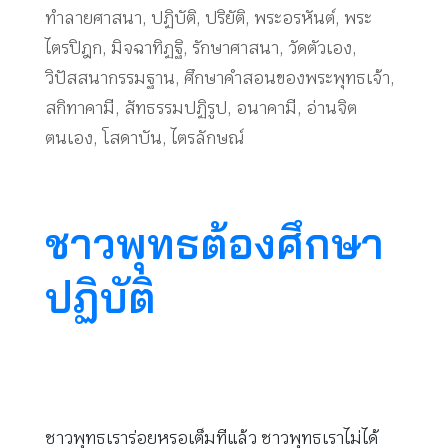
ทำลายศาสนา
,
ปฏิบัติ
,
ปริยัติ
,
พระอรหันต์
,
พระ
ไตรปิฎก
,
มิจฉาทิฏฐิ
,
รักษาศาสนา
,
วัดตัวเอง
,
วิปัสสนากรรมฐาน
,
ศึกษาคำสอนของพระพุทธเจ้า
,
สกิทาคามี
,
สัทธรรมปฏิรูป
,
อนาคามี
,
อ่านจิต
ตนเอง
,
โสดาบัน
,
ไตรลักษณ์
ชาวพุทธต้องศึกษา
ปฏิบัติ
ชาวพุทธเราร่อยหรอเต็มทีแล้ว ชาวพุทธเราไม่ได้