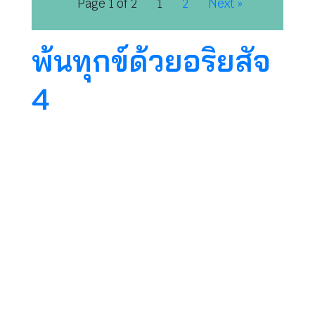
Page 1 of 2
1
2
Next »
พ้นทุกข์ด้วยอริยสัจ
4
เวลาเราภาวนา ถ้าเราไม่มีสติ เราก็ต้องพัฒนาสติ
ไม่มีสัมมาสมาธิ เราก็ต้องพัฒนาสัมมาสมาธิ หรือ
เราไม่มีทฤษฎีชี้นำที่ถูกต้อง เรียกว่าไม่มีสัมมาทิฏฐิ
ก็ต้องศึกษา ศึกษาจากพระไตรปิฎกจากอะไรนี่ ให้ได้
สัมมาทิฏฐิในเบื้องต้น เป็นทฤษฎีชี้นำว่าเราจะพ้น
ทุกข์ได้อย่างไร ฉะนั้นไม่ว่าเราจะแก้ปัญหาทางโลก