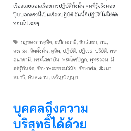
เรื่องเลยสอนเรื่องการปฏิบัติทั้งนั้น คนที่รู้จริงมอง
ปุ๊บบอกตรงนี้เป็นเรื่องปฏิบัติ อันนี้ก็ปฏิบัติ ไม่ใช่ตัด
ทอนไปเฉยๆ
Tags
กฎของการดูจิต
,
ขณิกสมาธิ
,
ขันธ์แยก
,
ฆน
,
จงกรม
,
จิตตั้งมั่น
,
ดูจิต
,
ปฏิบัติ
,
ปฏิเวธ
,
ปริยัติ
,
พระ
อนาคามี
,
พระโสดาบัน
,
พระไตรปิฎก
,
พุทธวจน
,
มี
สติรู้ทันจิต
,
รักษาพระธรรมวินัย
,
รักษาศีล
,
สัมมา
สมาธิ
,
อันตรธาน
,
เจริญปัญญา
บุคคลถึงความ
บริสุทธิ์ได้ด้วย