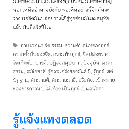
มีแต่ของไม่เที่ยง มีแต่ของถูกบีบคั้น มีแต่ของที่อยู่
นอกเหนืออำนาจบังคับ พอเห็นอย่างนี้จิตมันจะ
วาง พอจิตมันปล่อยวางได้ รู้ทุกข์จนมันละสมุทัย
แล้ว มันก็แจ้งนิโรธ
Tags
กาย เวทนา จิต ธรรม
,
ความดับสนิทของทุกข์
,
ความตั้งมั่นของจิต
,
ความพ้นทุกข์
,
จิตปล่อยวาง
,
จิตเกิดดับ
,
บารมี
,
ปฏิจจสมุปบาท
,
ปัจจุบัน
,
มรดก
ธรรม
,
ระลึกชาติ
,
รู้ความจริงของขันธ์ 5
,
รู้ทุกข์
,
สติ
ปัฏฐาน
,
สัมมาสติ
,
สัมมาสมาธิ
,
อริยสัจ
,
เป้าหมาย
ของการภาวนา
,
ไม่เที่ยง เป็นทุกข์ เป็นอนัตตา
รู้แจ้งแทงตลอด