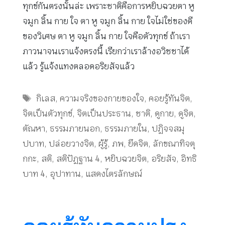
ทุกข์กันตรงนั้นล่ะ เพราะชาติคือการหยิบฉวยตา หู
จมูก ลิ้น กาย ใจ ตา หู จมูก ลิ้น กาย ใจไม่ใช่ของดี
ของวิเศษ ตา หู จมูก ลิ้น กาย ใจคือตัวทุกข์ ถ้าเรา
ภาวนาจนเราแจ้งตรงนี้ เรียกว่าเราล้างอวิชชาได้
แล้ว รู้แจ้งแทงตลอดอริยสัจแล้ว
Tags
กิเลส
,
ความจริงของกายของใจ
,
คอยรู้ทันจิต
,
จิตเป็นตัวทุกข์
,
จิตเป็นประธาน
,
ชาติ
,
ดูกาย
,
ดูจิต
,
ตัณหา
,
ธรรมภายนอก
,
ธรรมภายใน
,
ปฏิจจสมุ
ปบาท
,
ปล่อยวางจิต
,
ผู้รู้
,
ภพ
,
ยึดจิต
,
ลักขณาทิจตุ
กกะ
,
สติ
,
สติปัฏฐาน 4
,
หยิบฉวยจิต
,
อริยสัจ
,
อิทธิ
บาท 4
,
อุปาทาน
,
แสดงไตรลักษณ์