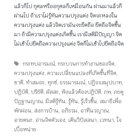
แล้วก็ไป กุศลหรืออกุศลก็เหมือนกัน ผ่านมาแล้วก็
ผ่านไป ถ้าเราไม่รู้ทันความปรุงแต่ง จิตจะหลงใน
ความปรุงแต่ง แล้วจิตเรามันจะยึดถือ ยึดถือจิตขึ้น
มา ถ้ามีความปรุงแต่งเกิดขึ้น เรามีสติมีปัญญา จิต
ไม่เข้าไปยึดถือความปรุงแต่ง จิตก็ไม่เข้าไปยึดถือจิต
Tags
กระทบอารมณ์
,
กระบวนการทำงานของจิต
,
ความปรุงแต่ง
,
ความเปลี่ยนแปลงที่เกิดขึ้นที่จิต
,
ชาติ
,
ทำสมถะ
,
ทุกข์
,
ธรรมารมณ์
,
ปฏิจจสมุปบาท
,
ปฏิบัติ
,
ปริยัติ
,
ผัสสะ
,
ฟังแล้วต้องปฏิบัติ
,
ภพ
,
ภยตู
ปัฏฐานญาณ
,
มีสติรู้ทัน
,
รู้ทัน
,
รู้เร็วขึ้น
,
สมาธิเพื่อ
พักผ่อน
,
ส่งการบ้าน
,
อภิธรม
,
อาทีนวญาณ
,
อายตนะ
,
อ่านจิตตัวเอง
,
เดินวิปัสสนา
,
เวทนา
,
ใจ
เบื่อหน่าย