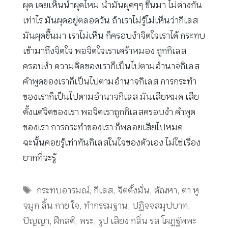
ผุด เคยเห็นน้ำผุดไหม น้ำมันผุดๆๆ ขึ้นมา ไม่ต่างกัน
เท่าไร มันผุดอยู่ตลอดวัน ถ้าเราไม่รู้ไม่เห็นว่ากิเลส
มันผุดขึ้นมา เราไม่เห็น ก็ครอบงำจิตใจเราได้ กระทบ
เข้ามาถึงจิตใจ พอจิตใจเราเศร้าหมอง ถูกกิเลส
ครอบงำ ความคิดของเราก็เป็นไปตามอำนาจกิเลส
คำพูดของเราก็เป็นไปตามอำนาจกิเลส การกระทำ
ของเราก็เป็นไปตามอำนาจกิเลส มันเสียหมด เสีย
ตั้งแต่จิตของเรา พอจิตเราถูกกิเลสครอบงำ คำพูด
ของเรา การกระทำของเรา ก็พลอยเสียไปหมด
ฉะนั้นคอยรู้เท่าทันกิเลสในใจของตัวเอง ไม่ใช่เรื่อง
ยากที่จะรู้
Tags
กระทบอารมณ์
,
กิเลส
,
จิตตั้งมั่น
,
ตัณหา
,
ตา หู
จมูก ลิ้น กาย ใจ
,
ทำกรรมฐาน
,
ปฏิจจสมุปบาท
,
ปัญญา
,
ฝึกสติ
,
พระ
,
รูป เสียง กลิ่น รส โผฏฐัพพะ