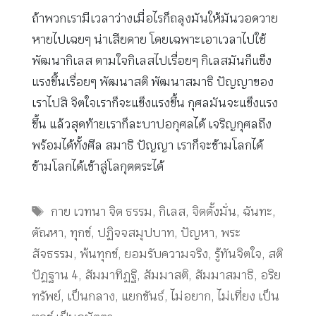
ถ้าพวกเรามีเวลาว่างเมื่อไรก็ถลุงมันให้มันวอดวาย
หายไปเฉยๆ น่าเสียดาย โดยเฉพาะเอาเวลาไปใช้
พัฒนากิเลส ตามใจกิเลสไปเรื่อยๆ กิเลสมันก็แข็ง
แรงขึ้นเรื่อยๆ พัฒนาสติ พัฒนาสมาธิ ปัญญาของ
เราไปสิ จิตใจเราก็จะแข็งแรงขึ้น กุศลมันจะแข็งแรง
ขึ้น แล้วสุดท้ายเราก็ละบาปอกุศลได้ เจริญกุศลถึง
พร้อมได้ทั้งศีล สมาธิ ปัญญา เราก็จะข้ามโลกได้
ข้ามโลกได้เข้าสู่โลกุตตระได้
Tags
กาย เวทนา จิต ธรรม
,
กิเลส
,
จิตตั้งมั่น
,
ฉันทะ
,
ตัณหา
,
ทุกข์
,
ปฏิจจสมุปบาท
,
ปัญหา
,
พระ
สัจธรรม
,
พ้นทุกข์
,
ยอมรับความจริง
,
รู้ทันจิตใจ
,
สติ
ปัฏฐาน 4
,
สัมมาทิฏฐิ
,
สัมมาสติ
,
สัมมาสมาธิ
,
อริย
ทรัพย์
,
เป็นกลาง
,
แยกขันธ์
,
ไม่อยาก
,
ไม่เที่ยง เป็น