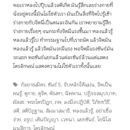
พอเราหลงไปปุ๊บแล้วสติเกิด มันรู้สึกเลยร่างกายที่
นั่งอยู่ตรงนี้มันไม่ใช่ตัวเรา มันเป็นสิ่งที่จิตไปรู้เข้า
ร่างกายกับจิตนี่เป็นคนละอันกัน เราพยายามรู้สึก
ร่างกายเรื่อยๆ จนกระทั่งจิตมีแรงขึ้นมา หลงแล้วรู้
หลงแล้วรู้ไป ทำกรรมฐานไปที่เราถนัด แล้วจิตมัน
หลงแล้วรู้ แล้วจิตมันจะมีแรง พอจิตมีแรงขันธ์มัน
จะแยก พอขันธ์แยกแล้วแต่ละขันธ์ล้วนแต่แสดง
ไตรลักษณ์ แสดงความไม่ใช่ตัวเราทั้งนั้นเลย
Tags
กัลยาณมิตร
,
ขันธ์ 5
,
จับหลักให้แม่น
,
จิตเป็น
คนรู้
,
ดูกาย
,
ดูจิต
,
ตัณหา
,
นิพพาน
,
ปฏิจจสมุปบาท
,
ผัสสะ
,
พระไตรปิฎก
,
ภพ
,
ลงมือปฏิบัติ
,
วิภัชชวิธี
,
สติ
,
สติปัฏฐาน
,
สัมมาสมาธิ
,
หลงแล้วรู้
,
อย่าเชื่อ
ง่าย
,
อรูป
,
เดินปัญญา
,
เวทนา
,
แยกขันธ์
,
โยนิโส
มนสิการ
,
ไตรลักษณ์