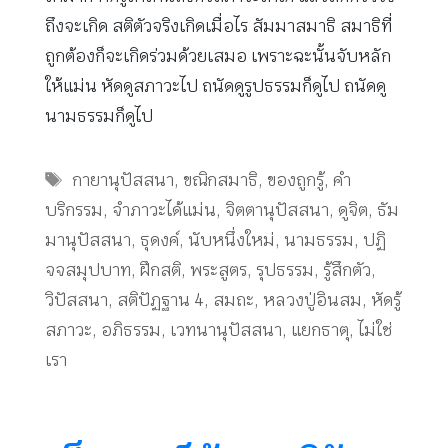
ถึงจะเกิด สติตัวจริงเกิดเมื่อไร สัมมาสมาธิ สมาธิที่
ถูกต้องก็จะเกิดร่วมด้วยเสมอ เพราะฉะนั้นจับหลัก
ให้แม่น หัดดูสภาวะไป ถนัดดูรูปธรรมก็ดูไป ถนัดดู
นามธรรมก็ดูไป
Tags
กายานุปัสสนา
,
ขณิกสมาธิ
,
ของถูกรู้
,
คำ
บริกรรม
,
จำภาวะได้แม่น
,
จิตตานุปัสสนา
,
ดูจิต
,
ธัม
มานุปัสสนา
,
ธุดงค์
,
นับหนึ่งใหม่
,
นามธรรม
,
ปฏิ
จจสมุปบาท
,
ฝึกสติ
,
พระสูตร
,
รุปธรรม
,
รู้สึกตัว
,
วิปัสสนา
,
สติปัฏฐาน 4
,
สมถะ
,
หลวงปู่อินสม
,
หัดรู้
สภาวะ
,
อภิธรรม
,
เวทนานุปัสสนา
,
แยกธาตุ
,
ไม่ใช่
เรา