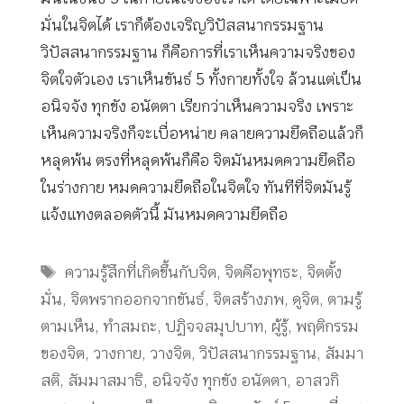
มั่นในจิตได้ เราก็ต้องเจริญวิปัสสนากรรมฐาน
วิปัสสนากรรมฐาน ก็คือการที่เราเห็นความจริงของ
จิตใจตัวเอง เราเห็นขันธ์ 5 ทั้งกายทั้งใจ ล้วนแต่เป็น
อนิจจัง ทุกขัง อนัตตา เรียกว่าเห็นความจริง เพราะ
เห็นความจริงก็จะเบื่อหน่าย คลายความยึดถือแล้วก็
หลุดพ้น ตรงที่หลุดพ้นก็คือ จิตมันหมดความยึดถือ
ในร่างกาย หมดความยึดถือในจิตใจ ทันทีที่จิตมันรู้
แจ้งแทงตลอดตัวนี้ มันหมดความยึดถือ
Tags
ความรู้สึกที่เกิดขึ้นกับจิต
,
จิตคือพุทธะ
,
จิตตั้ง
มั่น
,
จิตพรากออกจากขันธ์
,
จิตสร้างภพ
,
ดูจิต
,
ตามรู้
ตามเห็น
,
ทำสมถะ
,
ปฏิจจสมุปบาท
,
ผู้รู้
,
พฤติกรรม
ของจิต
,
วางกาย
,
วางจิต
,
วิปัสสนากรรมฐาน
,
สัมมา
สติ
,
สัมมาสมาธิ
,
อนิจจัง ทุกขัง อนัตตา
,
อาสวกิ