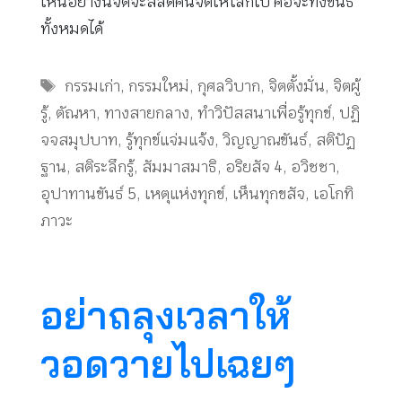
เห็นอย่างนี้จิตจะสลัดคืนจิตให้โลกไป คือจะทิ้งขันธ์
ทั้งหมดได้
Tags
กรรมเก่า
,
กรรมใหม่
,
กุศลวิบาก
,
จิตตั้งมั่น
,
จิตผู้
รู้
,
ตัณหา
,
ทางสายกลาง
,
ทำวิปัสสนาเพื่อรู้ทุกข์
,
ปฏิ
จจสมุปบาท
,
รู้ทุกข์แจ่มแจ้ง
,
วิญญาณขันธ์
,
สติปัฏ
ฐาน
,
สติระลึกรู้
,
สัมมาสมาธิ
,
อริยสัจ 4
,
อวิชชา
,
อุปาทานขันธ์ 5
,
เหตุแห่งทุกข์
,
เห็นทุกขสัจ
,
เอโกทิ
ภาวะ
อย่าถลุงเวลาให้
วอดวายไปเฉยๆ