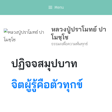
Skip
Menu
to
content
หลวงปู่ปราโมทย์ ปา
โมชฺโช
ธรรมะเพื่อความพ้นทุกข์
ปฏิจจสมุปบาท
จิตผู้รู้คือตัวทุกข์