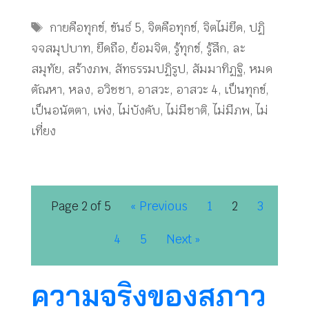
Tags
กายคือทุกข์
,
ขันธ์ 5
,
จิตคือทุกข์
,
จิตไม่ยึด
,
ปฏิ
จจสมุปบาท
,
ยึดถือ
,
ย้อมจิต
,
รู้ทุกข์
,
รู้สึก
,
ละ
สมุทัย
,
สร้างภพ
,
สัทธรรมปฏิรูป
,
สัมมาทิฏฐิ
,
หมด
ตัณหา
,
หลง
,
อวิชชา
,
อาสวะ
,
อาสวะ 4
,
เป็นทุกข์
,
เป็นอนัตตา
,
เพ่ง
,
ไม่บังคับ
,
ไม่มีชาติ
,
ไม่มีภพ
,
ไม่
เที่ยง
Page 2 of 5
« Previous
1
2
3
4
5
Next »
ความจริงของสภาว