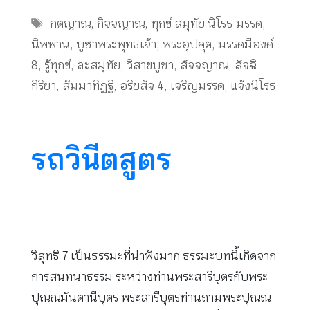
Tags
กตญาณ
,
กิจจญาณ
,
ทุกข์ สมุทัย นิโรธ มรรค
,
นิพพาน
,
บูชาพระพุทธเจ้า
,
พระอุปคุต
,
มรรคมีองค์
8
,
รู้ทุกข์
,
ละสมุทัย
,
วิสาขบูชา
,
สัจจญาณ
,
สัจฉิ
กิริยา
,
สัมมาทิฏฐิ
,
อริยสัจ 4
,
เจริญมรรค
,
แจ้งนิโรธ
รถวินีตสูตร
วิสุทธิ 7 เป็นธรรมะที่น่าฟังมาก ธรรมะบทนี้เกิดจาก
การสนทนาธรรม ระหว่างท่านพระสารีบุตรกับพระ
ปุณณมันตานีบุตร พระสารีบุตรท่านถามพระปุณณ