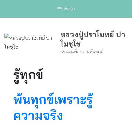
Skip
Menu
to
content
หลวงปู่ปราโมทย์ ปา
โมชฺโช
ธรรมะเพื่อความพ้นทุกข์
รู้ทุกข์
พ้นทุกข์เพราะรู้
ความจริง