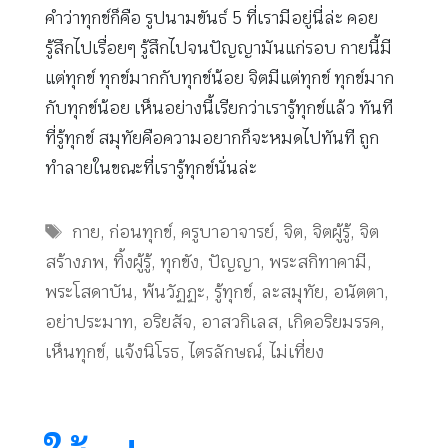
คำว่าทุกข์ก็คือ รูปนามขันธ์ 5 ที่เรามีอยู่นี่ล่ะ คอย
รู้สึกไปเรื่อยๆ รู้สึกไปจนปัญญามันแก่รอบ กายนี้มี
แต่ทุกข์ ทุกข์มากกับทุกข์น้อย จิตมีแต่ทุกข์ ทุกข์มาก
กับทุกข์น้อย เห็นอย่างนี้เรียกว่าเรารู้ทุกข์แล้ว ทันที
ที่รู้ทุกข์ สมุทัยคือความอยากก็จะหมดไปทันที ถูก
ทำลายในขณะที่เรารู้ทุกข์นั่นล่ะ
Tags
กาย
,
ก่อนทุกข์
,
ครูบาอาจารย์
,
จิต
,
จิตผู้รู้
,
จิต
สร้างภพ
,
ทิ้งผู้รู้
,
ทุกขัง
,
ปัญญา
,
พระสกิทาคามี
,
พระโสดาบัน
,
พ้นวัฏฏะ
,
รู้ทุกข์
,
ละสมุทัย
,
อนัตตา
,
อย่าประมาท
,
อริยสัจ
,
อาสวกิเลส
,
เกิดอริยมรรค
,
เห็นทุกข์
,
แจ้งนิโรธ
,
ไตรลักษณ์
,
ไม่เที่ยง