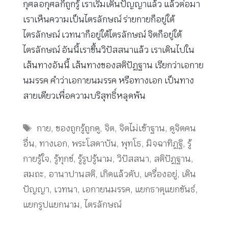
กุศลอกุศลก็ถูกรู้ เราเริ่มเดินปัญญาแล้ว แล้วต่อมา
เราเห็นความเป็นไตรลักษณ์ ร่ายกายก็อยู่ใต้
ไตรลักษณ์ เวทนาก็อยู่ใต้ไตรลักษณ์ จิตก็อยู่ใต้
ไตรลักษณ์ อันนี้เราขึ้นวิปัสสนาแล้ว เราเดินไปใน
เส้นทางอันนี้ เส้นทางของสติปัฏฐาน เรียกว่าเอกาย
นมรรค คําว่าเอกายนมรรค หรือทางเอก เป็นทาง
สายเดียวเพื่อความบริสุทธิ์หลุดพ้น
Tags
กาย
,
ของถูกรู้ถูกดู
,
จิต
,
จิตไม่เข้าฐาน
,
ดูจิตคน
อื่น
,
ทางเอก
,
พระโสดาบัน
,
พุทโธ
,
มิจฉาทิฏฐิ
,
รู้
กายรู้ใจ
,
รู้ทุกข์
,
รู้รูปรู้นาม
,
วิปัสสนา
,
สติปัฏฐาน
,
สมถะ
,
อานาปานสติ
,
เกิดแล้วดับ
,
เครื่องอยู่
,
เดิน
ปัญญา
,
เวทนา
,
เอกายนมรรค
,
แยกธาตุแยกขันธ์
,
แยกรูปแยกนาม
,
ไตรลักษณ์