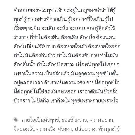
คำสอนของพระพุทธเจ้าจะอยู่ในกฎของคำว่า ให้รู้
ทุกข์ รู้กายอย่างที่กายเป็น รู้ใจอย่างที่ใจเป็น รู้ไป
เรื่อยๆ จะยืน จะเดิน จะนั่ง จะนอน คอยรู้สึกตัวไว้
ร่างกายที่ทำไมต้องยืน ต้องเดิน ต้องนั่ง ต้องนอน
ต้องเปลี่ยนอิริยาบถ ต้องหายใจเข้า ต้องหายใจออก
ทำไมมันต้องกินข้าว ทำไมมันต้องขับถ่าย ทำไมมัน
ต้องดื่มน้ำ ทำไมต้องปัสสาวะ เพื่อหนีทุกข์ไปเรื่อยๆ
เพราะในความเป็นจริงแล้ว มันถูกความทุกข์บีบคั้น
อยู่ตลอดเวลา ถ้าเราเห็นความจริง กายนี้คือทุกข์ ใจ
นี้คือทุกข์ ไม่ใช่ของวิเศษหรอก เราอาศัยมันชั่วครั้ง
ชั่วคราว ไม่ยึดถือ เราก็จะไม่ทุกข์เพราะกายเพราะใจ
Tags
กายใจเป็นตัวทุกข์
,
ของชั่วคราว
,
ความอยาก
,
จิตยอมรับความจริง
,
ตัณหา
,
ปล่อยวาง
,
พ้นทุกข์
,
รู้