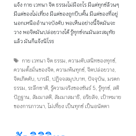
แจ้ง กาย เวทนา จิต ธรรมไม่มีอะไร มีแต่ทุกข์ล้วนๆ
มีแต่ของไม่เที่ยง มีแต่ของถูกบีบคั้น มีแต่ของที่อยู่
นอกเหนืออำนาจบังคับ พอเห็นอย่างนี้จิตมันจะ
วาง พอจิตมันปล่อยวางได้ รู้ทุกข์จนมันละสมุทัย
แล้ว มันก็แจ้งนิโรธ
Tags
กาย เวทนา จิต ธรรม
,
ความดับสนิทของทุกข์
,
ความตั้งมั่นของจิต
,
ความพ้นทุกข์
,
จิตปล่อยวาง
,
จิตเกิดดับ
,
บารมี
,
ปฏิจจสมุปบาท
,
ปัจจุบัน
,
มรดก
ธรรม
,
ระลึกชาติ
,
รู้ความจริงของขันธ์ 5
,
รู้ทุกข์
,
สติ
ปัฏฐาน
,
สัมมาสติ
,
สัมมาสมาธิ
,
อริยสัจ
,
เป้าหมาย
ของการภาวนา
,
ไม่เที่ยง เป็นทุกข์ เป็นอนัตตา