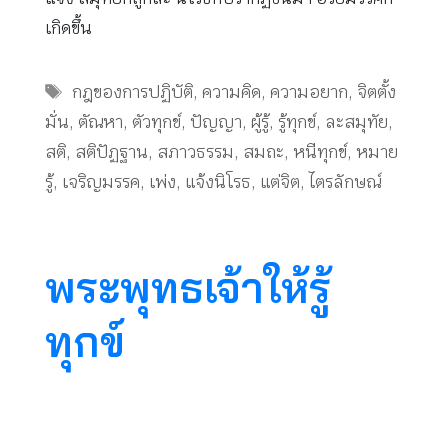
เกิดขึ้น
Tags
กฎของการปฏิบัติ
,
ความคิด
,
ความอยาก
,
จิตตั้ง
มั่น
,
ตัณหา
,
ตัวทุกข์
,
ปัญญา
,
ผู้รู้
,
รู้ทุกข์
,
ละสมุทัย
,
สติ
,
สติปัฏฐาน
,
สภาวธรรม
,
สมถะ
,
หนีทุกข์
,
หมาย
รู้
,
เจริญมรรค
,
เพ่ง
,
แจ้งนิโรธ
,
แต่จิต
,
ไตรลักษณ์
พระพุทธเจ้าให้รู้
ทุกข์