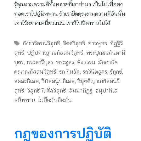
รู้คุณงามความดีทั้งหลายที่เราทำมา เป็นไปเพื่อส่ง
ทอดเราไปสู่นิพพาน ถ้าเรายึดคุณงามความดีอันนั้น
เอาไว้อย่างเหนี่ยวแน่น เราก็ไปนิพพานไม่ได้
Tags
กังขาวิตรณวิสุทธิ
,
จิตตวิสุทธิ
,
ชาวพุทธ
,
ทิฏฐิวิ
สุทธิ
,
ปฏิปทาญาณทัสสนวิสุทธิ
,
พระปุณณมันตานี
บุตร
,
พระสารีบุตร
,
พระสูตร
,
ฟังธรรม
,
มัคคามัค
คณาณทัสสนวิสุทธิ
,
รถ 7 ผลัด
,
รถวินีตสูตร
,
รู้ทุกข์
,
ลดละกิเลส
,
วิปัสสนูปกิเลส
,
วิมุตติญาณทัสสนวิ
สุทธิ
,
วิสุทธิ 7
,
ศีลวิสุทธิ
,
สัมมาทิฏฐิ
,
อนุปาทิเส
สนิพพาน
,
ไม่ยึดมั่นถือมั่น
กฎของการปฏิบัติ