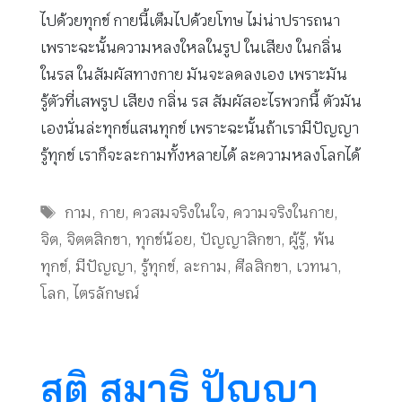
ไปด้วยทุกข์ กายนี้เต็มไปด้วยโทษ ไม่น่าปรารถนา
เพราะฉะนั้นความหลงใหลในรูป ในเสียง ในกลิ่น
ในรส ในสัมผัสทางกาย มันจะลดลงเอง เพราะมัน
รู้ตัวที่เสพรูป เสียง กลิ่น รส สัมผัสอะไรพวกนี้ ตัวมัน
เองนั่นล่ะทุกข์แสนทุกข์ เพราะฉะนั้นถ้าเรามีปัญญา
รู้ทุกข์ เราก็จะละกามทั้งหลายได้ ละความหลงโลกได้
Tags
กาม
,
กาย
,
ควสมจริงในใจ
,
ความจริงในกาย
,
จิต
,
จิตตสิกขา
,
ทุกข์น้อย
,
ปัญญาสิกขา
,
ผู้รู้
,
พ้น
ทุกข์
,
มีปัญญา
,
รู้ทุกข์
,
ละกาม
,
ศีลสิกขา
,
เวทนา
,
โลก
,
ไตรลักษณ์
สติ สมาธิ ปัญญา