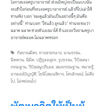
โอกาสเจอครูบาอาจารย์ ส่วนใหญ่จะเป็นแบบนั้น
จะเข้าใจก่อนที่จะเจอครูบาอาจารย์ แล้วก็ไปเล่าให้
ท่านฟัง บอก “ผมดูแล้วมันเป็นอย่างนี้ๆ มันคือ
อย่างนี้” ท่านบอก “ใช่แล้ว ถูกแล้ว” ท่านจะชมว่า
ฉลาด ฉลาด ช่วยตัวเองมาได้ ถ้าเอะอะวิ่งถามครูบา
อาจารย์ตลอด ไม่ฉลาดหรอก
Tags
กัลยาณมิตร
,
ทางสายกลาง
,
นามธรรม
,
นิพพาน
,
นิมิต
,
ปฏิกูลอสุภะ
,
รูปธรรม
,
วิปัสสนา
กรรมฐาน
,
วิปัสสนูปกิเลส
,
สมถกรรมฐาน
,
หมายรู้
,
อารมณ์บัญญัติ
,
โยนิโสมนสิการ
,
ไตรลักษณ์
,
ไม่ตึง
ไป
,
ไม่หย่อนไป