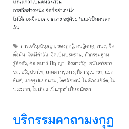
เห็นแค่ว่าเป็นคนละส่วน
กายก็อย่างหนึ่ง จิตก็อย่างหนึ่ง
ไม่ได้ถอดจิตออกจากร่าง อยู่ด้วยกันแต่เป็นคนละ
อัน
Tags
การเจริญปัญญา
,
ของถูกรู้
,
คนรู้คนดู
,
ฆนะ
,
จิต
ตั้งมั่น
,
จิตมีกำลัง
,
จิตเป็นประธาน
,
ทำกรรมฐาน
,
รู้สึกตัว
,
ศีล สมาธิ ปัญญา
,
สังสารวัฏ
,
อนันตริยกร
รม
,
อริยูปวาโท
,
เมตตา กรุณา มุทิตา อุเบกขา
,
แยก
ขันธ์
,
แยกรูปแยกนาม
,
ไตรลักษณ์
,
ไม่ต้องแก้จิต
,
ไม่
ประมาท
,
ไม่เที่ยง เป็นทุกข์ เป็นอนัตตา
บริกรรมคาถามงกุฎ