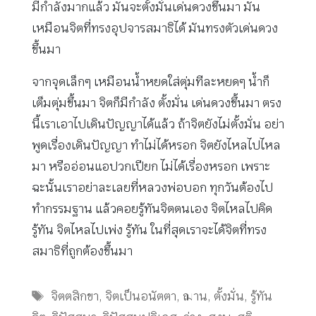
มีกำลังมากแล้ว มันจะตั้งมั่นเด่นดวงขึ้นมา มัน
เหมือนจิตที่ทรงอุปจารสมาธิได้ มันทรงตัวเด่นดวง
ขึ้นมา
จากจุดเล็กๆ เหมือนน้ำหยดใส่ตุ่มทีละหยดๆ น้ำก็
เต็มตุ่มขึ้นมา จิตก็มีกำลัง ตั้งมั่น เด่นดวงขึ้นมา ตรง
นี้เราเอาไปเดินปัญญาได้แล้ว ถ้าจิตยังไม่ตั้งมั่น อย่า
พูดเรื่องเดินปัญญา ทำไม่ได้หรอก จิตยังไหลไปไหล
มา หรืออ่อนแอปวกเปียก ไม่ได้เรื่องหรอก เพราะ
ฉะนั้นเราอย่าละเลยที่หลวงพ่อบอก ทุกวันต้องไป
ทำกรรมฐาน แล้วคอยรู้ทันจิตตนเอง จิตไหลไปคิด
รู้ทัน จิตไหลไปเพ่ง รู้ทัน ในที่สุดเราจะได้จิตที่ทรง
สมาธิที่ถูกต้องขึ้นมา
Tags
จิตตสิกขา
,
จิตเป็นอนัตตา
,
ฌาน
,
ตั้งมั่น
,
รู้ทัน