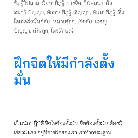
ทิฏฐิวิปลาส
,
มิจฉาทิฏฐิ
,
วางจิต
,
วิปัสสนา
,
ศีล
สมาธิ ปัญญา
,
สักกายทิฏฐิ
,
สัญญา
,
สัมมาทิฏฐิ
,
สิ่ง
ใดเกิดสิ่งนั้นก็ดับ
,
หมายรู้ถูก
,
เกิดดับ
,
เจริญ
ปัญญา
,
เห็นถูก
,
ไตรลักษณ์
ฝึกจิตให้มีกำลังตั้ง
มั่น
เป็นนักปฏิบัติ จิตใจต้องตั้งมั่น จิตต้องตั้งมั่น ต้องมี
เรี่ยวมีแรง อยู่ที่การฝึกของเรา เราทำกรรมฐาน