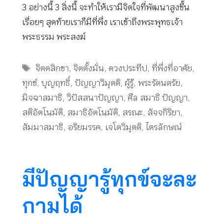
3 อย่างนี้ 3 สิ่งนี้ จะทำให้เรามีจิตใจที่พัฒนาสูงขึ้น
เรื่อยๆ สุดท้ายเราก็มีที่พึ่ง เราเข้าถึงพระพุทธเจ้า
พระธรรม พระสงฆ์
Tags
จิตตสิกขา
,
จิตตั้งมั่น
,
ดวงประทีป
,
ที่พึ่งที่อาศัย
,
ทุกข์
,
บุญฤทธิ์
,
ปัญญาวิมุตติ
,
ผู้รู้
,
พระรัตนตรัย
,
มิจฉาสมาธิ
,
วิปัสสนาปัญญา
,
ศีล สมาธิ ปัญญา
,
สติอัตโนมัติ
,
สมาธิอัตโนมัติ
,
สรณะ
,
สัจจกิริยา
,
สัมมาสมาธิ
,
อริยมรรค
,
เจโตวิมุตติ
,
ไตรลักษณ์
มีปัญญารู้ทุกข์จะละ
กามได้