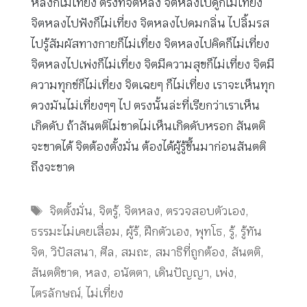
หลงก็ไม่เที่ยง ตรงที่จิตหลง จิตหลงไปดูก็ไม่เที่ยง
จิตหลงไปฟังก็ไม่เที่ยง จิตหลงไปดมกลิ่น ไปลิ้มรส
ไปรู้สัมผัสทางกายก็ไม่เที่ยง จิตหลงไปคิดก็ไม่เที่ยง
จิตหลงไปเพ่งก็ไม่เที่ยง จิตมีความสุขก็ไม่เที่ยง จิตมี
ความทุกข์ก็ไม่เที่ยง จิตเฉยๆ ก็ไม่เที่ยง เราจะเห็นทุก
ดวงมันไม่เที่ยงๆๆ ไป ตรงนั้นล่ะที่เรียกว่าเราเห็น
เกิดดับ ถ้าสันตติไม่ขาดไม่เห็นเกิดดับหรอก สันตติ
จะขาดได้ จิตต้องตั้งมั่น ต้องได้ผู้รู้ขึ้นมาก่อนสันตติ
ถึงจะขาด
Tags
จิตตั้งมั่น
,
จิตรู้
,
จิตหลง
,
ตรวจสอบตัวเอง
,
ธรรมะไม่เคยเสื่อม
,
ผู้ร้
,
ฝึกตัวเอง
,
พุทโธ
,
รู้
,
รู้ทัน
จิต
,
วิปัสสนา
,
ศีล
,
สมถะ
,
สมาธิที่ถูกต้อง
,
สันตติ
,
สันตติขาด
,
หลง
,
อนัตตา
,
เดินปัญญา
,
เพ่ง
,
ไตรลักษณ์
,
ไม่เที่ยง