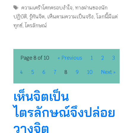
Tags
ความเศร้าโศกครอบงำใจ
,
ทางผ่านของนัก
ปฏิบัติ
,
รู้ทันจิต
,
เห็นตามความเป็นจริง
,
โลกนี้มีแต่
ทุกข์
,
ไตรลักษณ์
Page 8 of 10
« Previous
1
2
3
4
5
6
7
8
9
10
Next »
เห็นจิตเป็น
ไตรลักษณ์จึงปล่อย
วางจิต