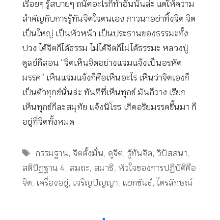
เรื่อยๆ รู้สบายๆ ถนัดอะไรก็ทำอันนั้นล่ะ แต่ให้ความ
สำคัญกับการรู้ทันจิตใจตนเอง ภาวนาอย่าทิ้งจิต จิต
เป็นใหญ่ เป็นหัวหน้า เป็นประธานของธรรมะทั้ง
ปวง ได้จิตก็ได้ธรรม ไม่ได้จิตก็ไม่ได้ธรรมะ หลวงปู่
ดูลย์ก็สอน “จิตเห็นจิตอย่างแจ่มแจ้งเป็นอรหัต
มรรค” เห็นแจ่มแจ้งก็คือเห็นอะไร เห็นว่าจิตเองก็
เป็นตัวทุกข์นั่นล่ะ ทันทีที่เห็นทุกข์ มันก็วาง เรียก
เห็นทุกข์ก็ละสมุทัย แจ้งนิโรธ เกิดอริยมรรคขึ้นมา ก็
อยู่ที่จิตทั้งหมด
Tags
กรรมฐาน
,
จิตตั้งมั่น
,
ดูจิต
,
รู้ทันจิต
,
วิปัสสนา
,
สติปัฏฐาน 4
,
สมถะ
,
สมาธิ
,
หัวใจของการปฏิบัติคือ
จิต
,
เครื่องอยู่
,
เจริญปัญญา
,
แยกขันธ์
,
ไตรลักษณ์