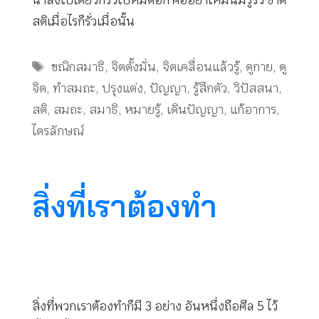
น้ำลงไปเดี๋ยวก็รั่วไปหมดอีก คืออย่าให้มันมีรูรั่ว ขาด
สติเมื่อไรก็รั่วเมื่อนั้น
Tags
ขณิกสมาธิ
,
จิตตั้งมั่น
,
จิตเคลื่อนแล้วรู้
,
ดูกาย
,
ดู
จิต
,
ทำสมถะ
,
ปรุงแต่ง
,
ปัญญา
,
รู้สึกตัว
,
วิปัสสนา
,
สติ
,
สมถะ
,
สมาธิ
,
หมายรู้
,
เดินปัญญา
,
แก้อาการ
,
ไตรลักษณ์
สิ่งที่เราต้องทำ
สิ่งที่พวกเราต้องทำก็มี 3 อย่าง อันหนึ่งถือศีล 5 ไว้