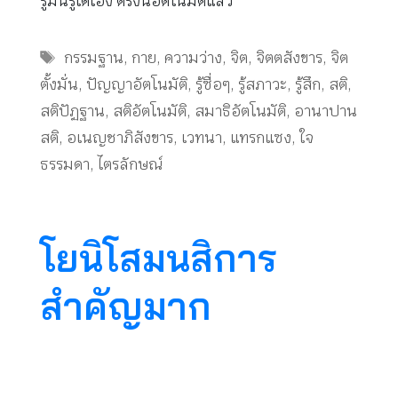
รู้มันรู้ได้เอง ตรงนี้อัตโนมัติแล้ว
Tags
กรรมฐาน
,
กาย
,
ความว่าง
,
จิต
,
จิตตสังขาร
,
จิต
ตั้งมั่น
,
ปัญญาอัตโนมัติ
,
รู้ซื่อๆ
,
รู้สภาวะ
,
รู้สึก
,
สติ
,
สติปัฏฐาน
,
สติอัตโนมัติ
,
สมาธิอัตโนมัติ
,
อานาปาน
สติ
,
อเนญชาภิสังขาร
,
เวทนา
,
แทรกแซง
,
ใจ
ธรรมดา
,
ไตรลักษณ์
โยนิโสมนสิการ
สำคัญมาก