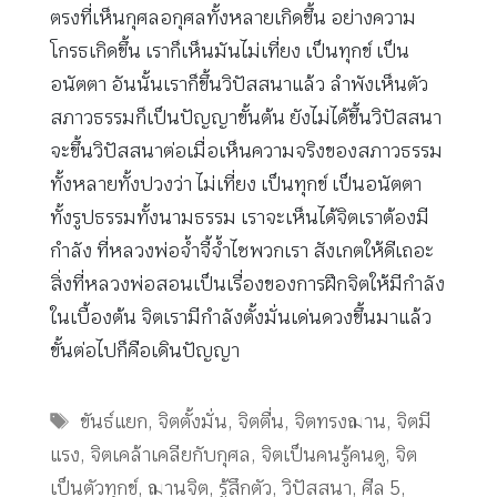
ตรงที่เห็นกุศลอกุศลทั้งหลายเกิดขึ้น อย่างความ
โกรธเกิดขึ้น เราก็เห็นมันไม่เที่ยง เป็นทุกข์ เป็น
อนัตตา อันนั้นเราก็ขึ้นวิปัสสนาแล้ว ลำพังเห็นตัว
สภาวธรรมก็เป็นปัญญาขั้นต้น ยังไม่ได้ขึ้นวิปัสสนา
จะขึ้นวิปัสสนาต่อเมื่อเห็นความจริงของสภาวธรรม
ทั้งหลายทั้งปวงว่า ไม่เที่ยง เป็นทุกข์ เป็นอนัตตา
ทั้งรูปธรรมทั้งนามธรรม เราจะเห็นได้จิตเราต้องมี
กำลัง ที่หลวงพ่อจ้ำจี้จ้ำไชพวกเรา สังเกตให้ดีเถอะ
สิ่งที่หลวงพ่อสอนเป็นเรื่องของการฝึกจิตให้มีกำลัง
ในเบื้องต้น จิตเรามีกำลังตั้งมั่นเด่นดวงขึ้นมาแล้ว
ขั้นต่อไปก็คือเดินปัญญา
Tags
ขันธ์แยก
,
จิตตั้งมั่น
,
จิตตื่น
,
จิตทรงฌาน
,
จิตมี
แรง
,
จิตเคล้าเคลียกับกุศล
,
จิตเป็นคนรู้คนดู
,
จิต
เป็นตัวทุกข์
,
ฌานจิต
,
รู้สึกตัว
,
วิปัสสนา
,
ศีล 5
,