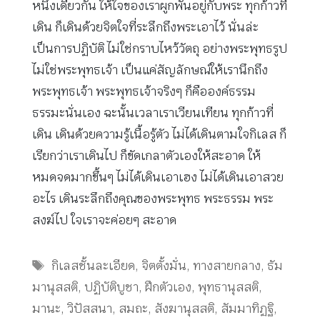
หนึ่งเดียวกัน ให้ใจของเราผูกพันอยู่กับพระ ทุกก้าวที่
เดิน ก็เดินด้วยจิตใจที่ระลึกถึงพระเอาไว้ นั่นล่ะ
เป็นการปฏิบัติ ไม่ใช่กราบไหว้วัตถุ อย่างพระพุทธรูป
ไม่ใช่พระพุทธเจ้า เป็นแค่สัญลักษณ์ให้เรานึกถึง
พระพุทธเจ้า พระพุทธเจ้าจริงๆ ก็คือองค์ธรรม
ธรรมะนั่นเอง ฉะนั้นเวลาเราเวียนเทียน ทุกก้าวที่
เดิน เดินด้วยความรู้เนื้อรู้ตัว ไม่ได้เดินตามใจกิเลส ก็
เรียกว่าเราเดินไป ก็ขัดเกลาตัวเองให้สะอาด ให้
หมดจดมากขึ้นๆ ไม่ได้เดินเอาเฮง ไม่ได้เดินเอาสวย
อะไร เดินระลึกถึงคุณของพระพุทธ พระธรรม พระ
สงฆ์ไป ใจเราจะค่อยๆ สะอาด
Tags
กิเลสชั้นละเอียด
,
จิตตั้งมั่น
,
ทางสายกลาง
,
ธัม
มานุสสติ
,
ปฏิบัติบูชา
,
ฝึกตัวเอง
,
พุทธานุสสติ
,
มานะ
,
วิปัสสนา
,
สมถะ
,
สังฆานุสสติ
,
สัมมาทิฏฐิ
,