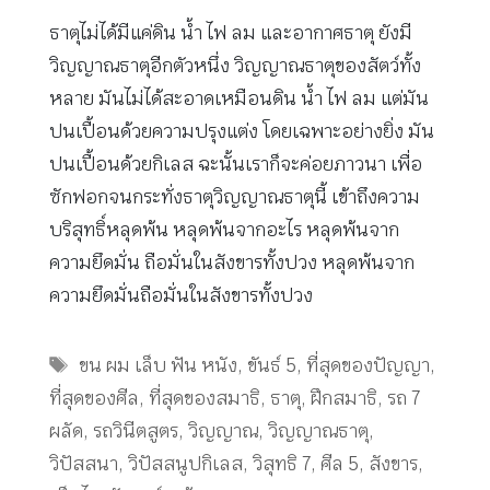
ธาตุไม่ได้มีแค่ดิน น้ำ ไฟ ลม และอากาศธาตุ ยังมี
วิญญาณธาตุอีกตัวหนึ่ง วิญญาณธาตุของสัตว์ทั้ง
หลาย มันไม่ได้สะอาดเหมือนดิน น้ำ ไฟ ลม แต่มัน
ปนเปื้อนด้วยความปรุงแต่ง โดยเฉพาะอย่างยิ่ง มัน
ปนเปื้อนด้วยกิเลส ฉะนั้นเราก็จะค่อยภาวนา เพื่อ
ซักฟอกจนกระทั่งธาตุวิญญาณธาตุนี้ เข้าถึงความ
บริสุทธิ์หลุดพ้น หลุดพ้นจากอะไร หลุดพ้นจาก
ความยึดมั่น ถือมั่นในสังขารทั้งปวง หลุดพ้นจาก
ความยึดมั่นถือมั่นในสังขารทั้งปวง
Tags
ขน ผม เล็บ ฟัน หนัง
,
ขันธ์ 5
,
ที่สุดของปัญญา
,
ที่สุดของศีล
,
ที่สุดของสมาธิ
,
ธาตุ
,
ฝึกสมาธิ
,
รถ 7
ผลัด
,
รถวินีตสูตร
,
วิญญาณ
,
วิญญาณธาตุ
,
วิปัสสนา
,
วิปัสสนูปกิเลส
,
วิสุทธิ 7
,
ศีล 5
,
สังขาร
,