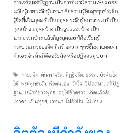
การเจริญสติปัฏฐานเป็นการที่เรามีความเพียร คอย
ระลึกรู้กาย ระลึกรู้เวทนา คือความรู้สึกสุขทุกข์ ระลึก
รู้จิตที่เป็นกุศล ที่เป็นอกุศล ระลึกรู้สภาวธรรมที่เป็น
กุศลบ้าง อกุศลบ้าง เป็นรูปธรรมบ้าง เป็น
นามธรรมบ้าง แล้วก็สูงสุดเลย ก็คือเรียนรู้
กระบวนการของจิต ที่สร้างความทุกข์ขึ้นมาแผดเผา
ตัวเอง อันนั้นก็คืออริยสัจ หรือปฏิจจสมุปบาท
Tags
กาย
,
จิต
,
ตัณหาจริต
,
ทิฏฐิจริต
,
ธรรม
,
บังคับไม่
ได้
,
พระพุทธเจ้า
,
พึ่งตนเอง
,
วัดใจ
,
วิปัสสนา
,
สติปัฏ
ฐาน
,
หน้าที่ชาวพุทธ
,
อยู่ได้ชั่วคราว
,
เกิดแล้วดับ
,
เทวดา
,
เป็นทุกข์
,
เวทนา
,
ไม่ยั่งยืน
,
ไม่เที่ยง
จิตต้องมีกำลังของ