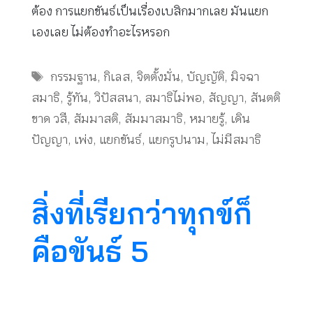
ต้อง การแยกขันธ์เป็นเรื่องเบสิกมากเลย มันแยก
เองเลย ไม่ต้องทำอะไรหรอก
Tags
กรรมฐาน
,
กิเลส
,
จิตตั้งมั่น
,
บัญญัติ
,
มิจฉา
สมาธิ
,
รู้ทัน
,
วิปัสสนา
,
สมาธิไม่พอ
,
สัญญา
,
สันตติ
ขาด วสี
,
สัมมาสติ
,
สัมมาสมาธิ
,
หมายรู้
,
เดิน
ปัญญา
,
เพ่ง
,
แยกขันธ์
,
แยกรูปนาม
,
ไม่มีสมาธิ
สิ่งที่เรียกว่าทุกข์ก็
คือขันธ์ 5