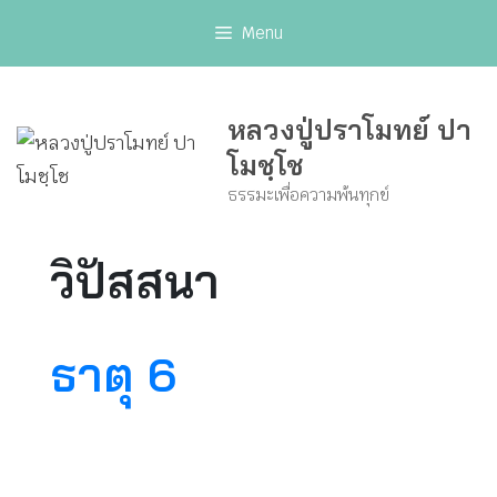
Skip
Menu
to
content
หลวงปู่ปราโมทย์ ปา
โมชฺโช
ธรรมะเพื่อความพ้นทุกข์
วิปัสสนา
ธาตุ 6