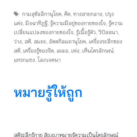
Tags
กามสุขัลลิกานุโยค
,
คิด
,
ทางสายกลาง
,
ปรุง
แต่ง
,
มิจฉาทิฏฐิ
,
รู้ความมีอยู่ของกายของใจ
,
รู้ความ
เปลี่ยนแปลงของกายของใจ
,
รู้เนื้อรู้ตัว
,
วิปัสสนา
,
ว่าง
,
สติ
,
สมถะ
,
อัตตกิลมถานุโยค
,
เครื่องระลึกของ
สติ
,
เครื่องรู้ของจิต
,
เผลอ
,
เพ่ง
,
เห็นไตรลักษณ์
,
แทรกแซง
,
โลภเจตนา
หมายรู้ให้ถูก
สติระลึกรู้กาย สัญญาหมายรู้ความเป็นไตรลักษณ์