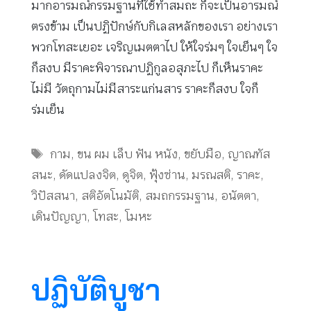
มากอารมณ์กรรมฐานที่ใช้ทำสมถะ ก็จะเป็นอารมณ์
ตรงข้าม เป็นปฏิปักษ์กับกิเลสหลักของเรา อย่างเรา
พวกโทสะเยอะ เจริญเมตตาไป ให้ใจร่มๆ ใจเย็นๆ ใจ
ก็สงบ มีราคะพิจารณาปฏิกูลอสุภะไป ก็เห็นราคะ
ไม่มี วัตถุกามไม่มีสาระแก่นสาร ราคะก็สงบ ใจก็
ร่มเย็น
Tags
กาม
,
ขน ผม เล็บ ฟัน หนัง
,
ขยับมือ
,
ญาณทัส
สนะ
,
ดัดแปลงจิต
,
ดูจิต
,
ฟุ้งซ่าน
,
มรณสติ
,
ราคะ
,
วิปัสสนา
,
สติอัตโนมัติ
,
สมถกรรมฐาน
,
อนัตตา
,
เดินปัญญา
,
โทสะ
,
โมหะ
ปฏิบัติบูชา