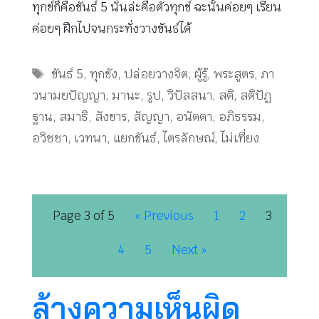
ทุกข์ก็คือขันธ์ 5 นั่นล่ะคือตัวทุกข์ ฉะนั้นค่อยๆ เรียน
ค่อยๆ ฝึกไปจนกระทั่งวางขันธ์ได้
Tags
ขันธ์ 5
,
ทุกขัง
,
ปล่อยวางจิต
,
ผู้รู้
,
พระสูตร
,
ภา
วนามยปัญญา
,
มานะ
,
รูป
,
วิปัสสนา
,
สติ
,
สติปัฏ
ฐาน
,
สมาธิ
,
สังขาร
,
สัญญา
,
อนัตตา
,
อภิธรรม
,
อวิชชา
,
เวทนา
,
แยกขันธ์
,
ไตรลักษณ์
,
ไม่เที่ยง
Page 3 of 5
« Previous
1
2
3
4
5
Next »
ล้างความเห็นผิด