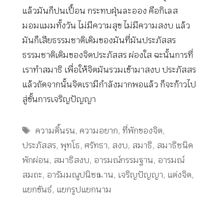
แล้วมันก็ปนเปื้อน กระทบฝุ่นละออง คือกิเลส
มอมแมมทั้งวัน ไม่มีความสุข ไม่มีความสงบ แล้ว
มันก็เสียธรรมชาติเดิมของมันที่มันประภัสสร
ธรรมชาติเดิมของจิตประภัสสร ผ่องใส ฉะนั้นการที่
เราทำสมาธิ เพื่อให้จิตมันรวมเข้ามาสงบ ประภัสสร
แล้วถัดจากนั้นจิตเรามีกำลังมากพอแล้ว ก็จะก้าวไป
สู่ขั้นการเจริญปัญญา
Tags
ความดิ้นรน
,
ความอยาก
,
ที่พักของจิต
,
ประภัสสร
,
พุทโธ
,
ศรัทธา
,
สงบ
,
สมาธิ
,
สมาธิชนิด
พักผ่อน
,
สมาธิสงบ
,
อารมณ์กรรมฐาน
,
อารมณ์
สมถะ
,
อารัมมณูปนิชฌาน
,
เจริญปัญญา
,
แต่งจิต
,
แยกขันธ์
,
แยกรูปแยกนาม