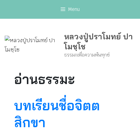
Skip
Menu
to
content
หลวงปู่ปราโมทย์ ปา
โมชฺโช
ธรรมะเพื่อความพ้นทุกข์
อ่านธรรมะ
บทเรียนชื่อจิตต
สิกขา