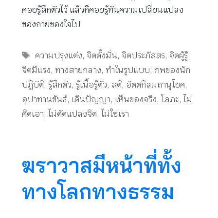
คอยรู้สึกตัวไว้ แล้วก็คอยรู้ทันความเปลี่ยนแปลง
ของกายของใจไป
Tags
ความปรุงแต่ง
,
จิตตั้งมั่น
,
จิตประภัสสร
,
จิตผู้รู้
,
จิตมีแรง
,
ทางสายกลาง
,
ทำในรูปแบบ
,
ภพของนัก
ปฏิบัติ
,
รู้สึกตัว
,
รู้เนื้อรู้ตัว
,
สติ
,
อัตตกิลมถานุโยค
,
อุปาทานขันธ์
,
เดินปัญญา
,
เห็นของจริง
,
โลภะ
,
ไม่
คิดเอา
,
ไม่ดัดแปลงจิต
,
ไม่ใช่เรา
ฆราวาสมีหน้าที่ทั้ง
ทางโลกทางธรรม