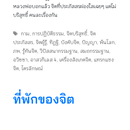
หลวงพ่อบอกแล้ว จิตที่ประภัสสรผ่องใสเฉยๆ แต่ไม่
บริสุทธิ์ คนละเรื่องกัน
Tags
กาม
,
การปฏิบัติธรรม
,
จิตบริสุทธิ์
,
จิต
ประภัสสร
,
จิตผู้รู้
,
ทิฏฐิ
,
บังคับจิต
,
ปัญญา
,
พ้นโลก
,
ภพ
,
รู้ทันจิต
,
วิปัสสนากรรมฐาน
,
สมถกรรมฐาน
,
อวิชชา
,
อาสวกิเลส 4
,
เครื่องสังเกตจิต
,
แทรกแซง
จิต
,
ไตรลักษณ์
ที่พักของจิต