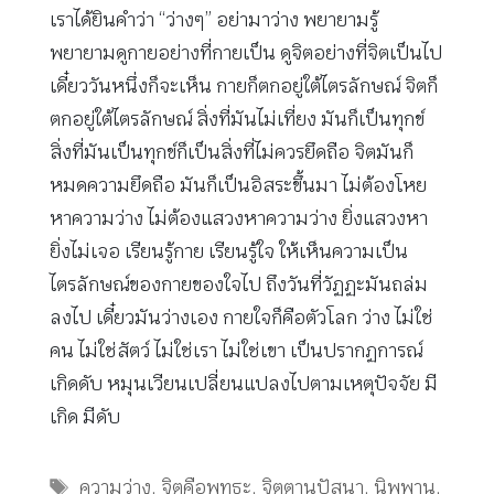
เราได้ยินคำว่า “ว่างๆ” อย่ามาว่าง พยายามรู้
พยายามดูกายอย่างที่กายเป็น ดูจิตอย่างที่จิตเป็นไป
เดี๋ยววันหนึ่งก็จะเห็น กายก็ตกอยู่ใต้ไตรลักษณ์ จิตก็
ตกอยู่ใต้ไตรลักษณ์ สิ่งที่มันไม่เที่ยง มันก็เป็นทุกข์
สิ่งที่มันเป็นทุกข์ก็เป็นสิ่งที่ไม่ควรยึดถือ จิตมันก็
หมดความยึดถือ มันก็เป็นอิสระขึ้นมา ไม่ต้องโหย
หาความว่าง ไม่ต้องแสวงหาความว่าง ยิ่งแสวงหา
ยิ่งไม่เจอ เรียนรู้กาย เรียนรู้ใจ ให้เห็นความเป็น
ไตรลักษณ์ของกายของใจไป ถึงวันที่วัฏฏะมันถล่ม
ลงไป เดี๋ยวมันว่างเอง กายใจก็คือตัวโลก ว่าง ไม่ใช่
คน ไม่ใช่สัตว์ ไม่ใช่เรา ไม่ใช่เขา เป็นปรากฏการณ์
เกิดดับ หมุนเวียนเปลี่ยนแปลงไปตามเหตุปัจจัย มี
เกิด มีดับ
Tags
ความว่าง
,
จิตคือพุทธะ
,
จิตตานุปัสนา
,
นิพพาน
,