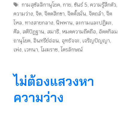
Tags
กามสุขัลลิกานุโยค
,
กาย
,
ขันธ์ 5
,
ความรู้สึกตัว
,
ความว่าง
,
จิต
,
จิตตสิกขา
,
จิตตั้งมั่น
,
จิตถลำ
,
จิต
ไหล
,
ทางสายกลาง
,
นิพพาน
,
ละกามและปฏิฆะ
,
ศีล
,
สติปัฏฐาน
,
สมาธิ
,
หมดความถึดถือ
,
อัตตกิลม
ถานุโยค
,
อินทรีย์อ่อน
,
อุทธัจจะ
,
เจริญปัญญา
,
เพ่ง
,
เวทนา
,
โมฆราช
,
ไตรลักษณ์
ไม่ต้องแสวงหา
ความว่าง