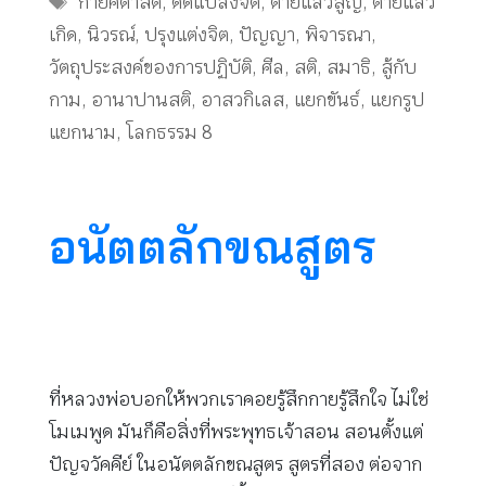
กายคตาสติ
,
ดัดแปลงจิต
,
ตายแล้วสูญ
,
ตายแล้ว
เกิด
,
นิวรณ์
,
ปรุงแต่งจิต
,
ปัญญา
,
พิจารณา
,
วัตถุประสงค์ของการปฏิบัติ
,
ศีล
,
สติ
,
สมาธิ
,
สู้กับ
กาม
,
อานาปานสติ
,
อาสวกิเลส
,
แยกขันธ์
,
แยกรูป
แยกนาม
,
โลกธรรม 8
อนัตตลักขณสูตร
ที่หลวงพ่อบอกให้พวกเราคอยรู้สึกกายรู้สึกใจ ไม่ใช่
โมเมพูด มันก็คือสิ่งที่พระพุทธเจ้าสอน สอนตั้งแต่
ปัญจวัคคีย์ ในอนัตตลักขณสูตร สูตรที่สอง ต่อจาก