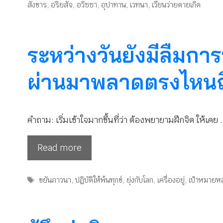
สังขาร
,
อริยสัจ
,
อวิชชา
,
อุปาทาน
,
เวทนา
,
เวียนว่ายตายเกิด
ระหว่างวันยังมีลืมการ
ผ่านมาพลาดตรงไหนถึง
คำถาม: เริ่มเข้าใจมากขึ้นที่ว่า ต้องพยายามฝึกจิต ให้เคย 
Read more
Tags
ขยันภาวนา
,
ปฏิบัติให้พ้นทุกข์
,
ยุ่งกับโลก
,
เครื่องอยู่
,
เป้าหมายหล