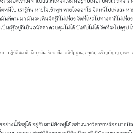
รมอะไรก็ได้ ทำไปแล้วก็ให้จิตใจมันอยู่กับเนื้อกับตัวไว้ ถัดจากนั
ตหนีไป เรารู้ทัน หายใจเข้าพุท หายใจออกโธ จิตหนีไปเพ่งลมหายใจ เ
ันก็ตามมา มันจะเห็นจิตรู้ก็ไม่เที่ยง จิตที่ไหลไปทางตาก็ไม่เที่ยง
นเป็นผู้รู้อยู่ก็เป็นอนัตตา ควบคุมไม่ได้ บังคับไม่ได้ จิตที่จะไปดูร
แบบ
,
ปฏิบัติสมาธิ
,
ฝึกทุกวัน
,
รักษาศีล
,
สติปัฏฐาน
,
อกุศล
,
เจริญปัญญา
,
เพ่ง
,
ียอย่างนี้ก็อยู่ได้ อยู่กับสามียังอยู่ได้ อย่างนางวิสาขาหรืออนา