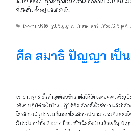
ละเอียดลงไป ทุกสิ่งทุกส่วนที่เราแยกออกไป ไม่ใช่คน ไม่ใช่
ที่เกิดขึ้น ตั้งอยู่ แล้วก็ดับไป
Tags
นิพพาน
,
ปริยัติ
,
รูป
,
วิญญาณ
,
วิทยาศาสตร์
,
วิภัชชวิธี
,
วิมุตติ
,
ศีล สมาธิ ปัญญา เป็นเ
เราชาวพุทธ ขั้นต่ำสุดต้องรักษาศีลให้ได้ เอะอะจะเจริญปั
จริงๆ ปฏิบัติอะไรบ้าง ปฏิบัติศีล ต้องตั้งใจรักษา แล้วก็
ไตรลักษณ์ รูปธรรมก็แสดงไตรลักษณ์ นามธรรมก็แสดงไตรลักษ
มีประโยชน์ทั้ง 2 อย่าง มีสมาธิชนิดตั้งมั่นแล้วเจริ