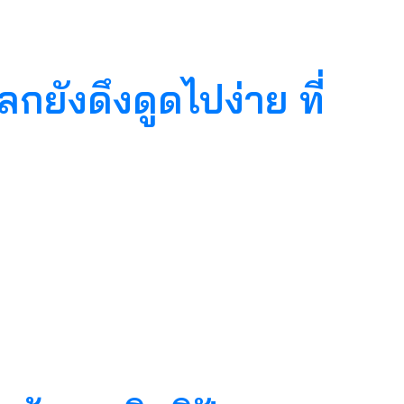
กยังดึงดูดไปง่าย ที่