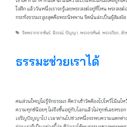
เขาได้ ทำมาหากินได้ ฉะนั้นความเป็นพระแท้ไม่ได้อยู่ที
ใจฝึก แล้ววันหนึ่งเราจะรู้เลยพระสงฆ์อยู่ที่ไหน พระสงฆ์อย
กระทั่งธรรมะสูงสุดคือพระนิพพาน จิตนั่นล่ะเป็นผู้สัมผัส เ
Tags
จิตพรากจากขันธ์
,
นิวรณ์
,
ปัญญา
,
พระอรหันต์
,
พระอริยะ
,
ลั
ธรรมะช่วยเราได้
คนส่วนใหญ่ไม่รู้จักธรรมะ คิดว่าเข้าวัดต้องไปไหว้โน้นไหว้
ความทุกข์น้อยๆ ไม่ถึงขั้นอยู่กับโลกแล้วไม่ทุกข์เลยหรอ
เจริญปัญญาไป เวลาผ่านไปช่วงหนึ่งจะพบความแตกต่างๆ เ
ก่อนเราก็เป็นอย่างนี้ล่ะ ดีว่าเราได้พบธรรมะของพระพุทธศ