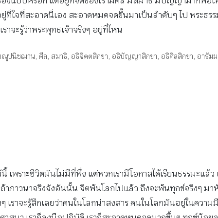
่เครื่องแบบหรอก แต่อยู่ที่จิตของเรามีศีล มีสมาธิ มีปัญญามากพอ
ู่ที่ใจที่สะอาดนี่เอง สะอาดหมดจดขึ้นมาเป็นลำดับๆ ไป พระธรรมก็ไม่
ราจะรู้ว่าพระพุทธเจ้าจริงๆ อยู่ที่ไหน
กขณูปนิชฌาน
,
ศีล
,
สมาธิ
,
อธิจิตตสิกขา
,
อธิปัญญาสิกขา
,
อธิศีลสิกขา
,
อารัม
นี้ เพราะชีวิตมันไม่มีที่พึ่ง แต่พวกเรามีโอกาสได้เรียนธรรมะแล้ว เ
ก ถ้าภาวนาจริงจังอันนั้น จิตพ้นโลกไปแล้ว ถึงจะพ้นทุกข์จริงๆ ม
ราจะรู้สึกเลยว่าคนในโลกน่าสงสาร คนในโลกมันอยู่ในความมืดบอด
าสนา เราก็ลงมือปฏิบัติ เราก็สะอาดหมดจดมากขึ้นๆ ทุกข์น้อยลงๆ อ