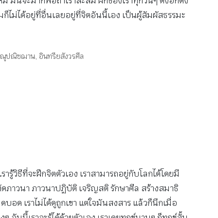
ไหม มันจะมากพอถ้าเราสะสม ฝึกของเราทุกวันๆ ตั้งอกตั้ง
ได้อยู่ที่อื่นเลยอยู่ที่จิตอันนี้เอง เป็นผู้สัมผัสธรรมะ
มณูปณิชฌาน
,
อินทรียสังวรศีล
รารู้วิธีที่จะฝึกจิตตัวเอง เราสามารถอยู่กับโลกได้โดยมี
าหัดภาวนา ภาวนาปฏิบัติ เจริญสติ รักษาศีล สร้างสมาธิ
 เราไม่ได้ดูถูกเขา แต่ใจมันสงสาร แล้วก็นึกเมื่อ
ันนี้เราจะรู้ได้ด้วยตัวเอง เราเคยทุกข์นานๆ ก็ทุกข์สั้น