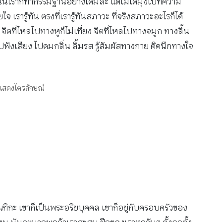
้นเราก็ทำกรรมฐานอย่างเดิมล่ะ แต่ไม่ได้มุ่งไปที่ความ
รารู้ทัน ตรงที่เรารู้ทันสภาวะ ที่จริงสภาวะอะไรก็ได้
 จิตที่ไหลไปทางหูก็ไม่เที่ยง จิตที่ไหลไปทางจมูก ทางลิ้น
ูป ไปฟังเสียง ไปดมกลิ่น ลิ้มรส รู้สัมผัสทางกาย คิดนึกทางใจ
แสดงไตรลักษณ์
ถบิณฑิกะ เขาก็เป็นพระอริยบุคคล เขาก็อยู่กับครอบครัวของ