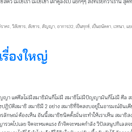
สัตว์ ไม่ใช่เรา ไม่ใช่เขา เฝ้าดูลงไป แยกๆๆ สิ่งที่เรียกว่าเรานี้ 
วิราคะ
,
วิสังขาร
,
สังขาร
,
สัญญา
,
อาการ32
,
เป็นทุกข์
,
เป็นอนัตตา
,
เวทนา
,
แย
รื่องใหญ่
ญญา แต่ศีลไม่มีสมาธิมันก็ไม่มี สมาธิไม่มีปัญญามันก็ไม่มี ศีล 
ต้องปฏิบัติสมาธิ สมาธิมี 2 อย่าง สมาธิที่จิตสงบอยู่ในอารมณ์อันเ
ณ์ ต้องเห็น อันนี้สมาธิชนิดตั้งมั่นจะทำให้เราเห็น สมาธิสงบก็ไ
ญปัญญารวดไปเลย จิตจะหมดแรง ถ้าจิตจะหมดกำลัง วิปัสสนูปกิเลส