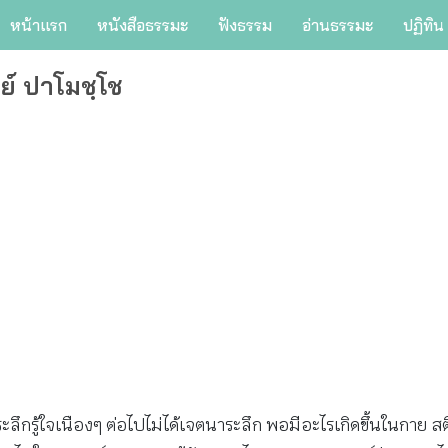
หน้าแรก
หนังสือธรรมะ
ฟังธรรม
อ่านธรรมะ
ปฏิทิน
ย์ ปาโมชฺโช
ลึกรู้ใจเนืองๆ ต่อไปไม่ได้เจตนาระลึก พอมีอะไรเกิดขึ้นในกาย สติเ