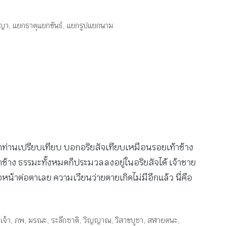
ญญา
,
แยกธาตุแยกขันธ์
,
แยกรูปแยกนาม
จ้าท่านเปรียบเทียบ บอกอริยสัจเทียบเหมือนรอยเท้าช้าง
ท้าช้าง ธรรมะทั้งหมดก็ประมวลลงอยู่ในอริยสัจได้ เจ้าชาย
่อหน้าต่อตาเลย ความเวียนว่ายตายเกิดไม่มีอีกแล้ว นี่คือ
เจ้า
,
ภพ
,
มรณะ
,
ระลึกชาติ
,
วิญญาณ
,
วิสาขบูชา
,
สฬายตนะ
,