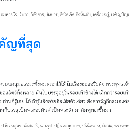
,
ลมหายใจ
,
วิบาก
,
วิสังขาร
,
สังขาร
,
สิ่งใดเกิด สิ่งนั้นดับ
,
เครื่องอยู่
,
เจริญปั
คัญที่สุด
 ครอบคลุมธรรมะทั้งหมดเอาไว้ได้ ในเรื่องของอริยสัจ พระพุทธเ
าของสัตว์ทั้งหลาย มันไปบรรจุอยู่ในรอยเท้าช้างได้ เล็กกว่ารอยเ
านก็รู้เลย โอ้ ถ้ารู้แจ้งอริยสัจเสียตัวเดียว สังสารวัฏก็ถล่มลงต
่านก็บรรลุเป็นพระอรหันต์ เป็นพระสัมมาสัมพุทธะขึ้นมา
ัปปวัตตนสูตร
,
นั่งสมาธิ
,
นามรูป
,
ปฏิจจสมุปบาท
,
ปรินิพพาน
,
ผัสสะ
,
พระพุทธ