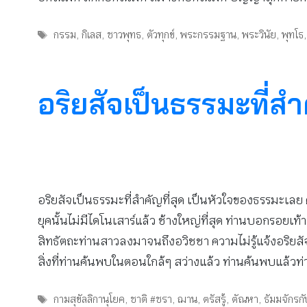
Tags
กรรม
,
กิเลส
,
ชาวพุทธ
,
ตัวทุกข์
,
พระกรรมฐาน
,
พระวินัย
,
พุทโธ
อริยสัจเป็นธรรมะที่สำ
อริยสัจเป็นธรรมะที่สำคัญที่สุด เป็นหัวใจของธรรมะเลย
ยุคนั้นไม่มีไดโนเสาร์แล้ว ช้างใหญ่ที่สุด ท่านบอกรอยเท้
สิทธัตถะท่านสาวลงมาจนถึงอวิชชา ความไม่รู้แจ้งอริยสัจ ท่
สิ่งที่ท่านค้นพบในตอนใกล้ๆ สว่างแล้ว ท่านค้นพบแล้วท
Tags
กามสุขัลลิกานุโยค
,
ชาติ #ชรา
,
ฌาน
,
ตรัสรู้
,
ตัณหา
,
ธัมมจักรก