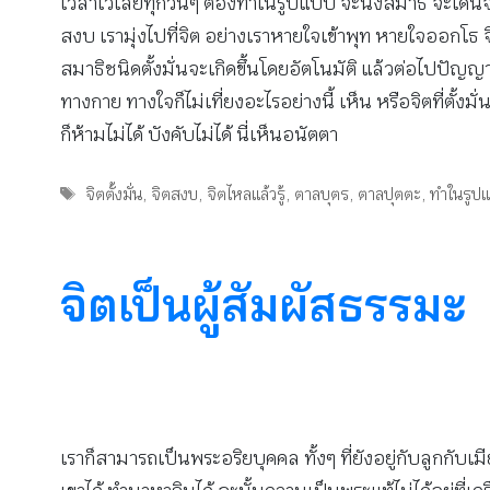
เวลาไว้เลยทุกวันๆ ต้องทำในรูปแบบ จะนั่งสมาธิ จะเดินจงก
สงบ เรามุ่งไปที่จิต อย่างเราหายใจเข้าพุท หายใจออกโธ จิ
สมาธิชนิดตั้งมั่นจะเกิดขึ้นโดยอัตโนมัติ แล้วต่อไปปัญญาม
ทางกาย ทางใจก็ไม่เที่ยงอะไรอย่างนี้ เห็น หรือจิตที่ตั้งมั่
ก็ห้ามไม่ได้ บังคับไม่ได้ นี่เห็นอนัตตา
Tags
จิตตั้งมั่น
,
จิตสงบ
,
จิตไหลแล้วรู้
,
ตาลบุตร
,
ตาลปุตตะ
,
ทำในรูป
จิตเป็นผู้สัมผัสธรรมะ
เราก็สามารถเป็นพระอริยบุคคล ทั้งๆ ที่ยังอยู่กับลูกกับเม