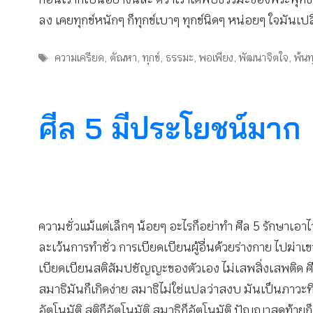
ลง เคยทุกข์หนักๆ ก็ทุกข์เบาๆ ทุกข์นิดๆ หน่อยๆ ใจมันเปลี่
Tags
ความเครียด
,
ตัณหา
,
ทุกข์
,
ธรรมะ
,
พอเพียง
,
พัฒนาจิตใจ
,
พ้นท
ศีล 5 มีประโยชน์มาก
ความชั่วแม้แต่เล็กๆ น้อยๆ อะไรก็อย่าทำ ศีล 5 รักษาเอาไ
ละเว้นการทำชั่ว การเบียดเบียนผู้อื่นด้วยร่างกาย ไปฆ่าเ
เบียดเบียนสติสัมปชัญญะของตัวเอง ไม่เสพสิ่งเสพติด ศีล
สมาธิมันก็เกิดง่าย สมาธิไม่ใช่แปลว่าสงบ มันเป็นภาวะที่จ
อัตโนมัติ สติก็อัตโนมัติ สมาธิก็อัตโนมัติ ปัญญาสุดท้ายก็