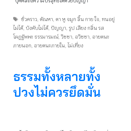
“บุคคลถึงความบริสุทธิ์ได้ด้วยปัญญา”
Tags
ชั่วคราว
,
ตัณหา
,
ตา หู จมูก ลิ้น กาย ใจ
,
ทนอยู่
ไม่ได้
,
บังคับไม่ได้
,
ปัญญา
,
รูป เสียง กลิ่น รส
โผฏฐัพพะ ธรรมารมณ์
,
วิชชา
,
อวิชชา
,
อายตนะ
ภายนอก
,
อายตนะภายใน
,
ไม่เที่ยง
ธรรมทั้งหลายทั้ง
ปวงไม่ควรยึดมั่น