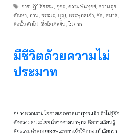
Tags
การปฏิบัติธรรม
,
กุศล
,
ความพ้นทุกข์
,
ความสุข
,
ตัณหา
,
ทาน
,
ธรรมะ
,
บุญ
,
พระพุทธเจ้า
,
ศีล
,
สมาธิ
,
สิ่งนั้นดับไป
,
สิ่งใดเกิดขึ้น
,
ไม่ยาก
มีชีวิตด้วยความไม่
ประมาท
อย่างพวกเรามีโอกาสเจอศาสนาพุทธแล้ว ถ้าไม่รู้จัก
ตักตวงผลประโยชน์จากศาสนาพุทธ คือการเรียนรู้
สัจธรรมคำสอนของพระพุทธเจ้าให้ถ่องแท้ เรียกว่า