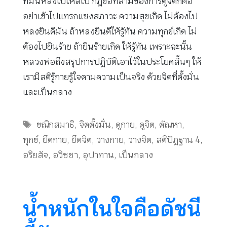
ที่มันหลงไปไหลไป กฎข้อที่สามของการดูจิตก็คือ
อย่าเข้าไปแทรกแซงสภาวะ ความสุขเกิด ไม่ต้องไป
หลงยินดีมัน ถ้าหลงยินดีให้รู้ทัน ความทุกข์เกิด ไม่
ต้องไปยินร้าย ถ้ายินร้ายเกิด ให้รู้ทัน เพราะฉะนั้น
หลวงพ่อถึงสรุปการปฏิบัติเอาไว้ในประโยคสั้นๆ ให้
เรามีสติรู้กายรู้ใจตามความเป็นจริง ด้วยจิตที่ตั้งมั่น
และเป็นกลาง
Tags
ขณิกสมาธิ
,
จิตตั้งมั่น
,
ดูกาย
,
ดูจิต
,
ตัณหา
,
ทุกข์
,
ยึดกาย
,
ยึดจิต
,
วางกาย
,
วางจิต
,
สติปัฏฐาน 4
,
อริยสัจ
,
อวิชชา
,
อุปาทาน
,
เป็นกลาง
น้ำหนักในใจคือดัชนี