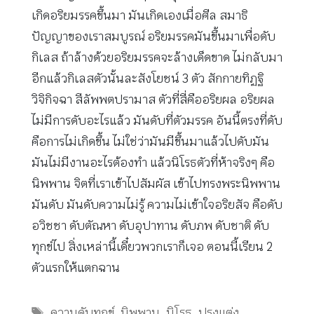
เกิดอริยมรรคขึ้นมา มันเกิดเองเมื่อศีล สมาธิ
ปัญญาของเราสมบูรณ์ อริยมรรคมันขึ้นมาเพื่อดับ
กิเลส ถ้าล้างด้วยอริยมรรคจะล้างเด็ดขาด ไม่กลับมา
อีกแล้วกิเลสตัวนั้นละสังโยชน์ 3 ตัว สักกายทิฏฐิ
วิจิกิจฉา สีลัพพตปรามาส ตัวที่สี่คืออริยผล อริยผล
ไม่มีการดับอะไรแล้ว มันดับที่ตัวมรรค อันนี้ตรงที่ดับ
คือการไม่เกิดขึ้น ไม่ใช่ว่ามันมีขึ้นมาแล้วไปดับมัน
มันไม่มีงานอะไรต้องทำ แล้วนิโรธตัวที่ห้าจริงๆ คือ
นิพพาน จิตที่เราเข้าไปสัมผัส เข้าไปทรงพระนิพพาน
มันดับ มันดับความไม่รู้ ความไม่เข้าใจอริยสัจ คือดับ
อวิชชา ดับตัณหา ดับอุปาทาน ดับภพ ดับชาติ ดับ
ทุกข์ไป สิ่งเหล่านี้เดี๋ยวพวกเราก็เจอ ตอนนี้เรียน 2
ตัวแรกให้แตกฉาน
Tags
ความดับทุกข์
,
นิพพาน
,
นิโรธ
,
ปรุงแต่ง
,