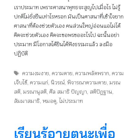
เราประมาท เพราะศาสนาพุทธจะสูญไปเมื่อไร ไม่รู้
ปกติไม่ยั่งยืนเท่าไรหรอก มันเป็นศาสนาที่เข้าใจยาก
ศาสนาที่ต้องช่วยตัวเอง คนส่วนใหญ่อ่อนแอไม่ได้
คิดจะช่วยตัวเอง คิดจะขอพรขออะไรไป ฉะนั้นอย่า
ประมาท มีโอกาสได้ยินได้ฟังธรรมะแล้ว ลงมือ
ปฏิบัติ
Tags
ความงมงาย
,
ความตาย
,
ความพลัดพราก
,
ความ
เจ็บไข้
,
ความแก่
,
นิวรณ์
,
พิจารณาตวามตาย
,
มรณ
สติ
,
มรณานุสติ
,
ศีล สมาธิ ปัญญา
,
สติปัฏฐาน
,
สัมมาสมาธิ
,
หมอดู
,
ไม่ประมาท
เรียนรู้อายตนะเพื่อ