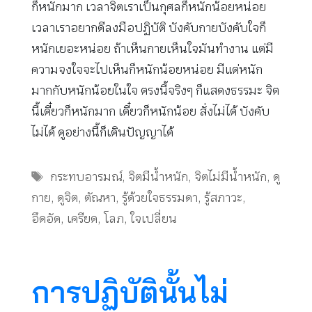
ก็หนักมาก เวลาจิตเราเป็นกุศลก็หนักน้อยหน่อย
เวลาเราอยากดีลงมือปฏิบัติ บังคับกายบังคับใจก็
หนักเยอะหน่อย ถ้าเห็นกายเห็นใจมันทำงาน แต่มี
ความจงใจจะไปเห็นก็หนักน้อยหน่อย มีแต่หนัก
มากกับหนักน้อยในใจ ตรงนี้จริงๆ ก็แสดงธรรมะ จิต
นี้เดี๋ยวก็หนักมาก เดี๋ยวก็หนักน้อย สั่งไม่ได้ บังคับ
ไม่ได้ ดูอย่างนี้ก็เดินปัญญาได้
Tags
กระทบอารมณ์
,
จิตมีน้ำหนัก
,
จิตไม่มีน้ำหนัก
,
ดู
กาย
,
ดูจิต
,
ตัณหา
,
รู้ด้วยใจธรรมดา
,
รู้สภาวะ
,
อึดอัด
,
เครียด
,
โลภ
,
ใจเปลี่ยน
การปฏิบัตินั้นไม่