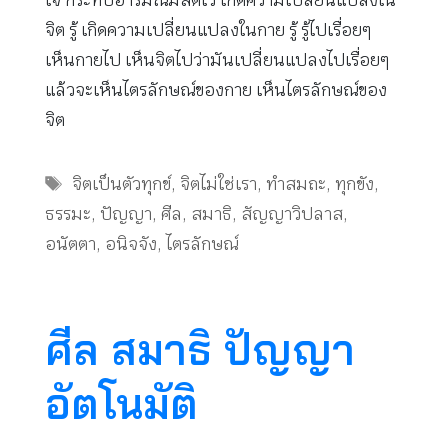
ใจ กระทบอารมณ์มีสติไว้ เกิดความเปลี่ยนแปลงใน
จิต รู้ เกิดความเปลี่ยนแปลงในกาย รู้ รู้ไปเรื่อยๆ
เห็นกายไป เห็นจิตไปว่ามันเปลี่ยนแปลงไปเรื่อยๆ
แล้วจะเห็นไตรลักษณ์ของกาย เห็นไตรลักษณ์ของ
จิต
Tags
จิตเป็นตัวทุกข์
,
จิตไม่ใช่เรา
,
ทำสมถะ
,
ทุกขัง
,
ธรรมะ
,
ปัญญา
,
ศีล
,
สมาธิ
,
สัญญาวิปลาส
,
อนัตตา
,
อนิจจัง
,
ไตรลักษณ์
ศีล สมาธิ ปัญญา
อัตโนมัติ