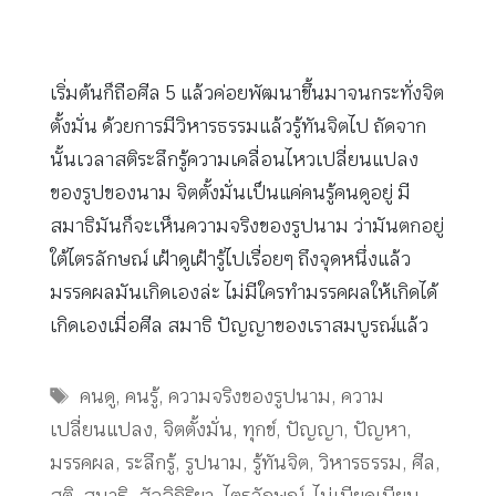
เริ่มต้นก็ถือศีล 5 แล้วค่อยพัฒนาขึ้นมาจนกระทั่งจิต
ตั้งมั่น ด้วยการมีวิหารธรรมแล้วรู้ทันจิตไป ถัดจาก
นั้นเวลาสติระลึกรู้ความเคลื่อนไหวเปลี่ยนแปลง
ของรูปของนาม จิตตั้งมั่นเป็นแค่คนรู้คนดูอยู่ มี
สมาธิมันก็จะเห็นความจริงของรูปนาม ว่ามันตกอยู่
ใต้ไตรลักษณ์ เฝ้าดูเฝ้ารู้ไปเรื่อยๆ ถึงจุดหนึ่งแล้ว
มรรคผลมันเกิดเองล่ะ ไม่มีใครทำมรรคผลให้เกิดได้
เกิดเองเมื่อศีล สมาธิ ปัญญาของเราสมบูรณ์แล้ว
Tags
คนดู
,
คนรู้
,
ความจริงของรูปนาม
,
ความ
เปลี่ยนแปลง
,
จิตตั้งมั่น
,
ทุกข์
,
ปัญญา
,
ปัญหา
,
มรรคผล
,
ระลึกรู้
,
รูปนาม
,
รู้ทันจิต
,
วิหารธรรม
,
ศีล
,