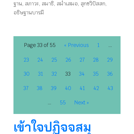
ฐาน
,
สภาวะ
,
สมาธิ
,
สม่ำเสมอ
,
สุกขวิปัสสก
,
อธิษฐานบารมี
Page 33 of 55
« Previous
1
…
23
24
25
26
27
28
29
30
31
32
33
34
35
36
37
38
39
40
41
42
43
…
55
Next »
เข้าใจปฏิจจสมุ