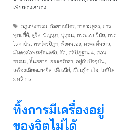
เพียรของเราเอง
Tags
กฎแห่งกรรม
,
กัลยาณมิตร
,
กาลามสูตร
,
ชาว
พุทธที่ดี
,
ดูจิต
,
ปัญญา
,
ปุถุชน
,
พระธรรมวินัย
,
พระ
โสดาบัน
,
พระไตรปิฎก
,
พึ่งตนเอง
,
มงคลตื่นข่าว
,
มั่นคงต่อพระรัตนตรัย
,
ศีล
,
สติปัฏฐาน 4
,
สอน
ธรรมะ
,
สิ้นอยาก
,
อจลศรัทธา
,
อยู่กับปัจจุบัน
,
เครื่องเสียดแทงจิต
,
เดียรถีย์
,
เรียนรู้กายใจ
,
โยนิโส
มนสิการ
ทิ้งการมีเครื่องอยู่
ของจิตไม่ได้