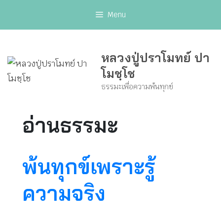
Skip
Menu
to
content
หลวงปู่ปราโมทย์ ปา
โมชฺโช
ธรรมะเพื่อความพ้นทุกข์
อ่านธรรมะ
พ้นทุกข์เพราะรู้
ความจริง