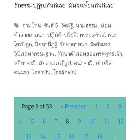
สัทธรรมปฏิรูปทันทีเลย” มันจะเพี้ยนทันทีเลย
Tags
กามโทษ
,
ขันธ์ 5
,
จิตผู้รู้
,
นามธรรม
,
บ่อน
ทำลายศาสนา
,
ปฏิบัติ
,
ปริยัติ
,
พระอรหันต์
,
พระ
ไตรปิฎก
,
มิจฉาทิฏฐิ
,
รักษาศาสนา
,
วัดตัวเอง
,
วิปัสสนากรรมฐาน
,
ศึกษาคำสอนของพระพุทธเจ้า
,
สกิทาคามี
,
สัทธรรมปฏิรูป
,
อนาคามี
,
อ่านจิต
ตนเอง
,
โสดาบัน
,
ไตรลักษณ์
Page 8 of 53
« Previous
1
2
3
4
5
6
7
8
9
10
11
12
13
14
15
16
17
18
…