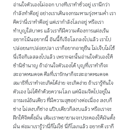
อ่านใจตัวเองไม่ออก บางทีเราทำชั่วอยู่ เรานึกว่า
กำลังทำดีอยู่ อย่างเราเดินจงกรมหามรุ่งหามค่ำ เรา
คิดว่านี่เราทำดีอยู่ แต่เรากำลังโลภอยู่ หรือเรา
ทำบุญใส่บาตร แล้วเราก็มีความต้องการแฝงเร้น
อยากโน้นอยากนี้ อันนี้ก็เจือโลภลงไปแล้ว เราไป
ปล่อยนกปล่อยปลา เราก็อยากอายุยืน ไม่เจ็บไม่ไข้
นี่เจือกิเลสลงไปแล้ว เพราะฉะนั้นอ่านใจตัวเองให้
ชำนิชำนาญ ถ้าอ่านใจตัวเองได้ บุญที่เราทำก็จะ
สะอาดหมดจด ศีลที่เรารักษาก็จะสะอาดหมดจด
สมาธิที่เราทำจะเกิดได้ง่าย จะเกิดง่าย ถ้าเรารู้ทันใจ
ตัวเอง ไม่ได้ทำด้วยความโลภ แต่น้อมจิตไปอยู่ใน
อารมณ์อันเดียว ที่มีความสุขอย่างต่อเนื่อง สงบก็
ช่าง ไม่สงบก็ช่าง แป๊บเดียวก็สงบแล้ว หรือเราจะ
ฝึกให้จิตตั้งมั่น เดิมเราพยายามจะประคองให้มันตั้ง
มั่น ต่อมาเรารู้ว่านี่ก็ไม่ใช่ นี่ก็โลภแล้ว อยากดี เราก็