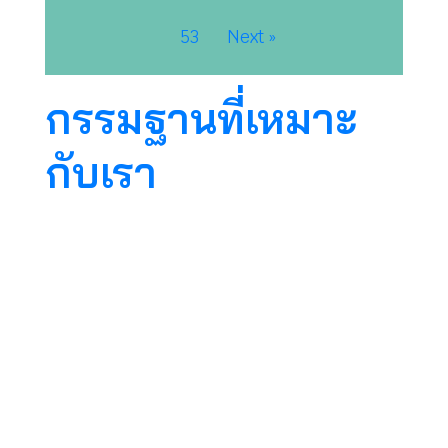
53
Next »
กรรมฐานที่เหมาะ
กับเรา
การภาวนามีหลากหลาย จริตนิสัยคน พื้นฐาน
ดั้งเดิมมันไม่เหมือนกันแต่ละคน วิธีปฏิบัติของ
แต่ละคนจะใช้อารมณ์กรรมฐานอะไร จะใช้วิธีแบบ
ไหน ก็แล้วแต่ แต่ละคนไม่เหมือนกัน ไม่จําเป็นต้อง
เลียนแบบกัน หัดเลือก ไม่จําเป็นต้องเอาอย่างกัน