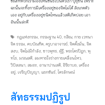
ขณะที่พวกเรามองเห็นขันธ์เป็นตัวเรา ปุถุชน เพราะ
ฉะนั้นจะทิ้งการมีเครื่องอยู่ของจิตไม่ได้ สังเกตตัว
เอง อยู่กับเครื่องอยู่ชนิดไหนแล้วสติเกิดบ่อย เอา
อันนั้นล่ะดี
Tags
กฎแห่งกรรม
,
กรรมฐาน 40
,
กสิณ
,
กาย เวทนา
จิต ธรรม
,
คบบัณฑิต
,
ครูบาอาจารย์
,
จิตตั้งมั่น
,
จิต
สงบ
,
จิตไม่มีกำลัง
,
ชาวพุทธ
,
ผู้รู้
,
พระไตรปิฎก
,
พุ
ทโธ
,
มรณสติ
,
ลมหายใจร่างกายเคลื่อนไหว
,
วิปัสสนา
,
สมถะ
,
อานาปานสติ
,
อิริยาบถ
,
เครื่อง
อยู่
,
เจริญปัญญา
,
แยกขันธ์
,
ไตรลักษณ์
สัทธรรมปฏิรูป