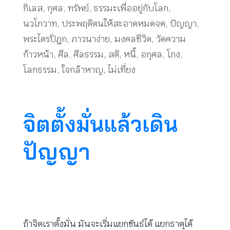
กิเลส
,
กุศล
,
ทรัพย์
,
ธรรมะเพื่ออยู่กับโลก
,
นวโกวาท
,
ประพฤติตนให้สะอาดหมดจด
,
ปัญญา
,
พระไตรปิฎก
,
ภาวนาง่าย
,
มงคลชีวิต
,
วัดความ
ก้าวหน้า
,
ศีล
,
ศีลธรรม
,
สติ
,
หนี้
,
อกุศล
,
โกง
,
โลกธรรม
,
ใจกล้าหาญ
,
ไม่เที่ยง
จิตตั้งมั่นแล้วเดิน
ปัญญา
ถ้าจิตเราตั้งมั่น มันจะเริ่มแยกขันธ์ได้ แยกธาตุได้