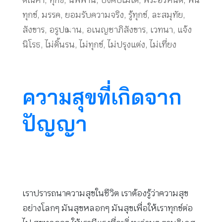
ตัณหา
,
ทุกข์
,
นิพพาน
,
บังคับไม่ได้
,
พระอรหันต์
,
พ้น
ทุกข์
,
มรรค
,
ยอมรับความจริง
,
รู้ทุกข์
,
ละสมุทัย
,
สังขาร
,
อรูปฌาน
,
อเนญชาภิสังขาร
,
เวทนา
,
แจ้ง
นิโรธ
,
ไม่ดิ้นรน
,
ไม่ทุกข์
,
ไม่ปรุงแต่ง
,
ไม่เที่ยง
ความสุขที่เกิดจาก
ปัญญา
เราปรารถนาความสุขในชีวิต เราต้องรู้ว่าความสุข
อย่างโลกๆ มันสุขหลอกๆ มันสุขเพื่อให้เราทุกข์ต่อ