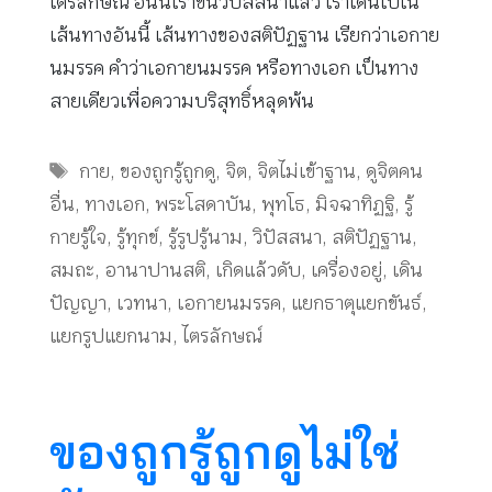
ไตรลักษณ์ อันนี้เราขึ้นวิปัสสนาแล้ว เราเดินไปใน
เส้นทางอันนี้ เส้นทางของสติปัฏฐาน เรียกว่าเอกาย
นมรรค คําว่าเอกายนมรรค หรือทางเอก เป็นทาง
สายเดียวเพื่อความบริสุทธิ์หลุดพ้น
Tags
กาย
,
ของถูกรู้ถูกดู
,
จิต
,
จิตไม่เข้าฐาน
,
ดูจิตคน
อื่น
,
ทางเอก
,
พระโสดาบัน
,
พุทโธ
,
มิจฉาทิฏฐิ
,
รู้
กายรู้ใจ
,
รู้ทุกข์
,
รู้รูปรู้นาม
,
วิปัสสนา
,
สติปัฏฐาน
,
สมถะ
,
อานาปานสติ
,
เกิดแล้วดับ
,
เครื่องอยู่
,
เดิน
ปัญญา
,
เวทนา
,
เอกายนมรรค
,
แยกธาตุแยกขันธ์
,
แยกรูปแยกนาม
,
ไตรลักษณ์
ของถูกรู้ถูกดูไม่ใช่