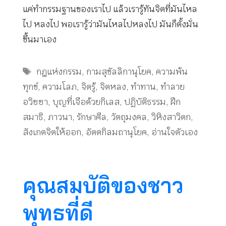
แค่ทำกรรมฐานของเราไป แล้วเรารู้ทันจิตที่มันไหล
ไป หลงไป พอเรารู้ว่ามันไหลไปหลงไป มันก็ตั้งมั่น
ขึ้นมาเอง
Tags
กฎแห่งกรรม
,
กามสุขัลลิกานุโยค
,
ความพ้น
ทุกข์
,
ความโลภ
,
จิตรู้
,
จิตหลง
,
ทำทาน
,
ทำลาย
อวิชชา
,
บุญที่เจือด้วยกิเลส
,
ปฏิบัติธรรม
,
ฝึก
สมาธิ
,
ภาวนา
,
รักษาศีล
,
วัตถุมงคล
,
วิหิงสาวิตก
,
สังเกตจิตให้ออก
,
อัตตกิลมถานุโยค
,
อ่านใจตัวเอง
คุณสมบัติของชาว
พุทธที่ดี