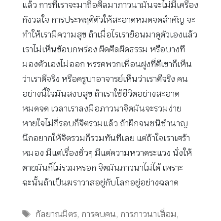
แล้ว การที่เราจะมาถือศีลมาภาวนามันจะไม่มีเครื่อง
กังวลใจ การประพฤติตัวให้สะอาดหมดจดสำคัญ จะ
ทำให้เรามีความสุข ถ้าเมื่อไรเราย้อนมาดูตัวเองแล้ว
เราไม่เห็นข้อบกพร่อง ผิดศีลผิดธรรม หรือบางที
มองตัวเองไม่ออก พรรคพวกเพื่อนฝูงที่ดีเขาก็เห็น
ว่าเราดีจริง หรือครูบาอาจารย์เห็นว่าเราดีจริง คน
อย่างนี้ใจมันสงบสุข ถ้าเราใช้ชีวิตอย่างสะอาด
หมดจด เวลาเราลงมือภาวนาจิตมันจะรวมง่าย
หายใจไม่กี่รอบก็จิตรวมแล้ว ถ้าฝึกจนชนิชํานาญ
นึกอยากให้จิตรวมก็รวมทันทีเลย แต่ถ้าใจเราเศร้า
หมอง มีแต่เรื่องชั่วๆ มีแต่ความหวาดระแวง นั่งให้
ตายมันก็ไม่รวมหรอก จิตมันภาวนาไม่ได้ เพราะ
ฉะนั้นถ้าเป็นฆราวาสอยู่กับโลกอยู่อย่างฉลาด
Tags
กัลยาณมิตร
,
การคบคน
,
การภาวนาเสื่อม
,